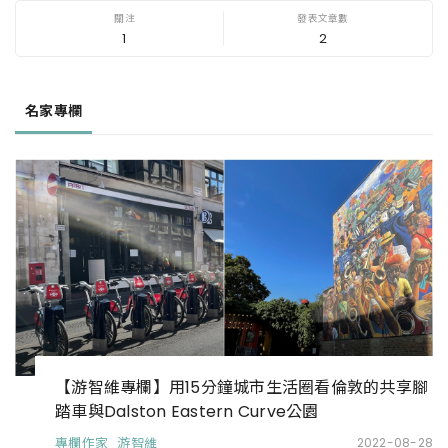
1
2
名家專欄
【游智維專欄】用15分鐘城市生活圈看倫敦的共享腳
踏車與Dalston Eastern Curve公園
專欄作家_游智維
2022-08-28