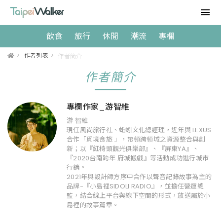
飲食
旅行
休閒
潮流
專欄
>
作者列表
>
作者簡介
作者簡介
專欄作家_游智維
游 智維
現任風尚旅行社、蚯蚓文化總經理，近年與 LEXUS
合作「覓境食旅 」，帶領跨領域之資源整合與創
新；以『紅椅頭觀光俱樂部』、『屏東YA』、
『2020台南跨年 府城搬戲』等活動成功進行城市
行銷。
2021年與設計師方序中合作以聲音記錄故事為主的
品牌-『小島裡SIDOLI RADIO』，並擔任營運總
監，結合線上平台與線下空間的形式，放送屬於小
島裡的故事篇章。