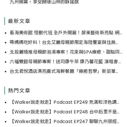
九州開幕，享受歸隱山林的靜謐感
最新文章
看海美術館 怪獸代班 全戶外開展！屏東藝術新亮點 網美必拍。
帶媽媽吃好料！台北艾麗母親節限定海陸饗宴與住房專案一次收藏。
北投麗禧推母親節泡湯專案！花束與SPA療癒、甜點同步登場
六福雙館母親節專案！送司康午茶 康乃馨花籃 演唱會票，高鐵78折限量。
台北君悅酒店漂亮廣式海鮮餐廳「療癒哲學」新菜單！每一口都成為心靈的享受。
熱門文章
【Walker說走就走】Podcast EP249 充滿和洋色調的街景風光，玩出長崎不同的風情
【Walker說走就走】Podcast EP248 台中后里不是只有馬場跟樂園！深度走走拍拍有放鬆喔～
【Walker說走就走】Podcast EP247 聊聊九州很經典的那幾座城市吧