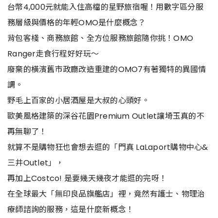
台幣4,000元就能入住高檔的星野旅宿喔！用數字區分服
務層級與價格的年輕OMO是什麼概念？
背包客棧、商務旅館、全方位服務旅館隨你挑！OMO
Ranger走食行程好好玩～
廢棄的橫濱舊市政廳改造重建的OMO7有著獨特的異國情
調。
野毛上百家的小居酒屋是大叔的心頭好。
歐美風格建築的深谷花園Premium Outlet讓埼玉真的不
再無聊了！
就算不是購物狂也會想去逛的「門真 LaLaport購物中心&
三井Outlet」，
再加上Costco! 是要幾天幾夜才能逛的完呀！
在全球最大「無印良品旗艦店」裡，竟然有護士、物理治
療師諮詢的服務，這是什麼新概念！