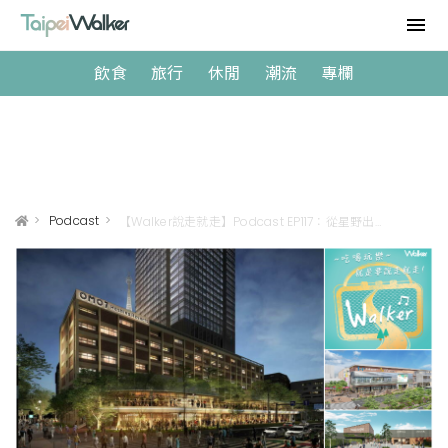
飲食
旅行
休閒
潮流
專欄
>
Podcast
>
【Walker說走就走】Podcast EP117：從星野出發！聊聊你我都能負擔的輕奢華日本旅