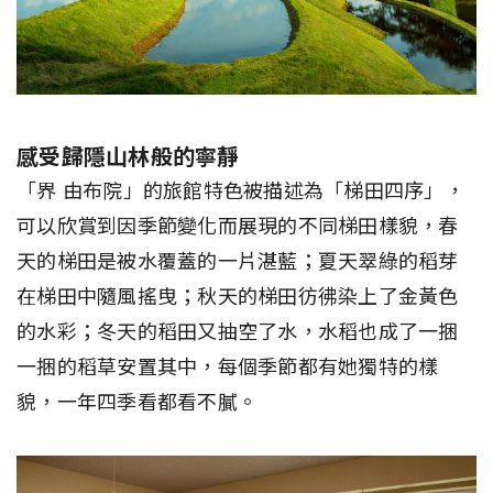
感受歸隱山林般的寧靜
「界 由布院」的旅館特色被描述為「梯田四序」，
可以欣賞到因季節變化而展現的不同梯田樣貌，春
天的梯田是被水覆蓋的一片湛藍；夏天翠綠的稻芽
在梯田中隨風搖曳；秋天的梯田彷彿染上了金黃色
的水彩；冬天的稻田又抽空了水，水稻也成了一捆
一捆的稻草安置其中，每個季節都有她獨特的樣
貌，一年四季看都看不膩。