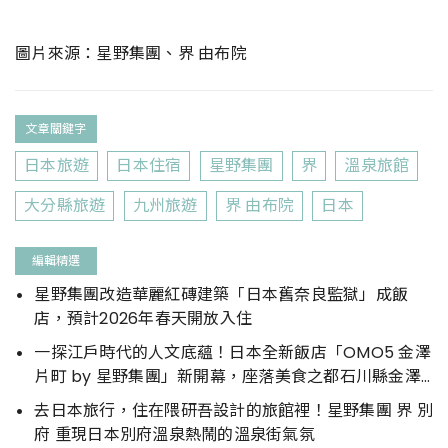
圖片來源：星野集團、界 由布院
文章關鍵字
日本旅遊
日本住宿
星野集團
界
溫泉旅館
大分縣旅遊
九州旅遊
界 由布院
日本
編輯精選
星野集團改造華麗紅磚建築「日本舊奈良監獄」成飯
店，預計2026年春天開放入住
一探江戶時代的人文底蘊！日本全新飯店「OMO5 金澤
片町 by 星野集團」新開幕，座落美食之都石川縣金澤
市
去日本旅行，住在隈研吾設計的旅館裡！星野集團 界 別
府 重現日本別府溫泉熱鬧的溫泉街氣氛