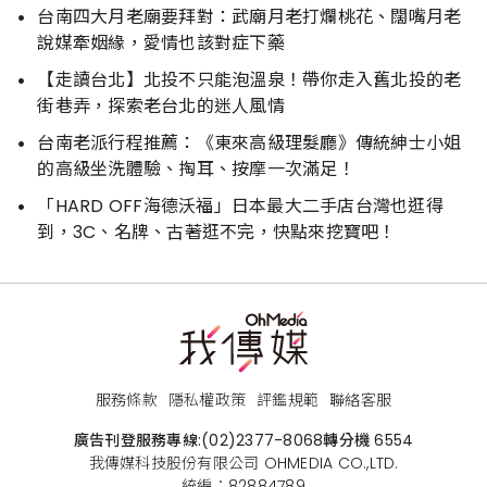
台南四大月老廟要拜對：武廟月老打爛桃花、闊嘴月老
說媒牽姻緣，愛情也該對症下藥
【走讀台北】北投不只能泡溫泉！帶你走入舊北投的老
街巷弄，探索老台北的迷人風情
台南老派行程推薦：《東來高級理髮廳》傳統紳士小姐
的高級坐洗體驗、掏耳、按摩一次滿足！
「HARD OFF海德沃福」日本最大二手店台灣也逛得
到，3C、名牌、古著逛不完，快點來挖寶吧！
服務條款
隱私權政策
評鑑規範
聯絡客服
廣告刊登服務專線:
(02)2377-8068
轉分機 6554
我傳媒科技股份有限公司 OHMEDIA CO.,LTD.
統編：82884789