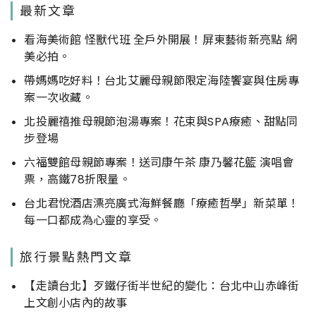
最新文章
看海美術館 怪獸代班 全戶外開展！屏東藝術新亮點 網
美必拍。
帶媽媽吃好料！台北艾麗母親節限定海陸饗宴與住房專
案一次收藏。
北投麗禧推母親節泡湯專案！花束與SPA療癒、甜點同
步登場
六福雙館母親節專案！送司康午茶 康乃馨花籃 演唱會
票，高鐵78折限量。
台北君悅酒店漂亮廣式海鮮餐廳「療癒哲學」新菜單！
每一口都成為心靈的享受。
旅行景點熱門文章
【走讀台北】歹鐵仔街半世紀的變化：台北中山赤峰街
上文創小店內的故事