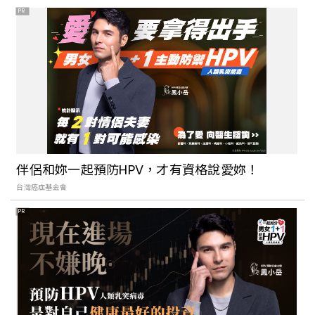
PR
這3間京都祈求姻緣的神社超靈驗！清水
寺、戀愛神社、下鴨神社，同場加映鹿耳
島佐賀祐德稻荷神社
「星宇航空 × 星野集團」機加酒旅費不用
三萬？早去午回5大奢華行程亮點總整理
伴侶和妳一起預防HPV，才有資格說愛妳！
台灣癌症基金會
PR
東京特色市集推薦！盤點3處日本旅行必納
入的市集，古著、日雜、手創小物買不完
日本九州最美的田園風光！閑靜漫遊靜謐