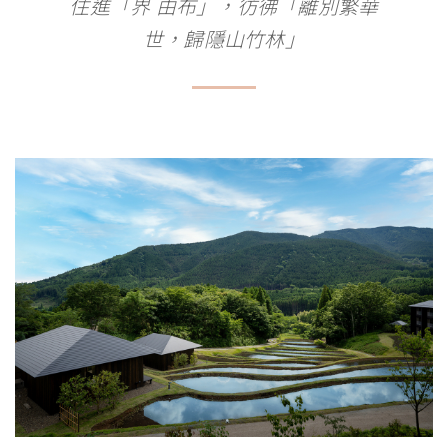
住進「界 由布」，彷彿「離別繁華
世，歸隱山竹林」