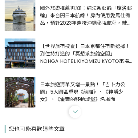
國外旅遊推薦再加1：純法系郵輪「龐洛郵
輪」來台開日本航線！房內使用愛馬仕備
品，預計2023年穿梭沖繩秘境航程，駛進
大阪
【世界旅宿搜查】日本京都住宿新選擇！
到住持打造的「冥想系旅館空間」
NOHGA HOTEL KIYOMIZU KYOTO來場
釋放靈魂之旅
日本旅遊清單又增一景點！「吉卜力公
園」5大園區重現《龍貓》、《神隱少
女》、《霍爾的移動城堡》名場面
【世界旅宿搜查】彷彿住進美術館中！東
您也可能喜歡這些文章
京散置千件藝術品的藝術旅宿Palace
Hotel Tokyo