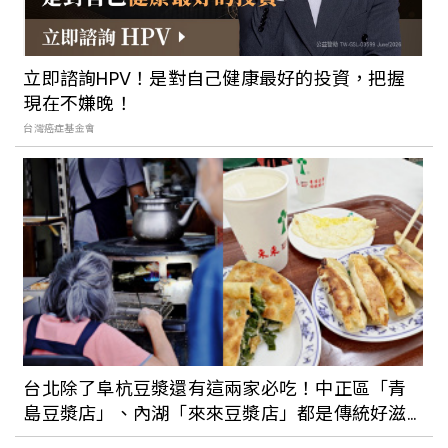
的「由布院」田園通、湖畔午茶和露天溫
泉
立即諮詢HPV！是對自己健康最好的投資，把握
現在不嫌晚！
最日常的九州熊本玩法！跟著專家「熊本
台灣癌症基金會
熊」探索在地生活風景，感受專屬熊本的
質樸美麗
台北除了阜杭豆漿還有這兩家必吃！中正區「青
島豆漿店」、內湖「來來豆漿店」都是傳統好滋
味