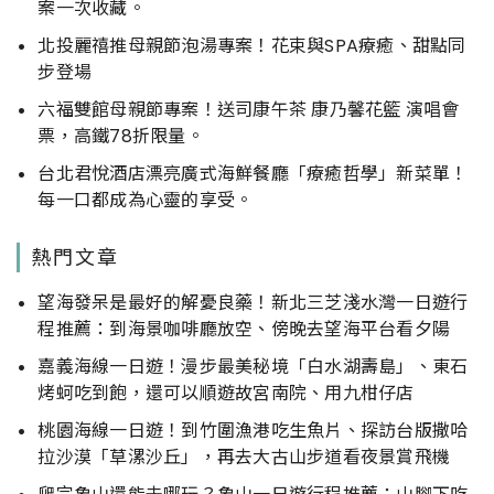
案一次收藏。
北投麗禧推母親節泡湯專案！花束與SPA療癒、甜點同
步登場
六福雙館母親節專案！送司康午茶 康乃馨花籃 演唱會
票，高鐵78折限量。
台北君悅酒店漂亮廣式海鮮餐廳「療癒哲學」新菜單！
每一口都成為心靈的享受。
熱門文章
望海發呆是最好的解憂良藥！新北三芝淺水灣一日遊行
程推薦：到海景咖啡廳放空、傍晚去望海平台看夕陽
嘉義海線一日遊！漫步最美秘境「白水湖壽島」、東石
烤蚵吃到飽，還可以順遊故宮南院、用九柑仔店
桃園海線一日遊！到竹圍漁港吃生魚片、探訪台版撒哈
拉沙漠「草漯沙丘」，再去大古山步道看夜景賞飛機