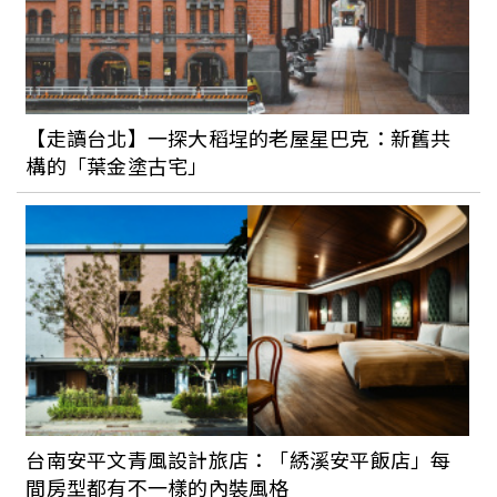
樣（下）
最療癒的日本玩法！日本西湖奢華露營區
打造私人桑拿和露天浴池，還能看著富士
【走讀台北】一探大稻埕的老屋星巴克：新舊共
山入睡
構的「葉金塗古宅」
【張維中專欄】見山不是山
台南安平文青風設計旅店：「綉溪安平飯店」每
間房型都有不一樣的內裝風格