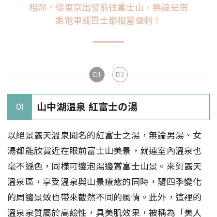
相鄰，從東京出發前往富士山，無論是搭
乘電車或巴士都相當便利！
D1
D2
山中湖温泉 紅富士の湯
01
以絕景露天溫泉聞名的紅富士之湯，無論男湯、女
湯都能欣賞近在眼前富士山美景，就連室內溫泉也
毫不遜色，同樣可邊泡湯邊賞富士山景。來到露天
溫泉區，享受溫泉與山景療癒的同時，隨四季變化
的周邊景致也帶來截然不同的風情。此外，這裡的
溫泉泉質屬於高鹼性，具美肌效果，被稱為「美人