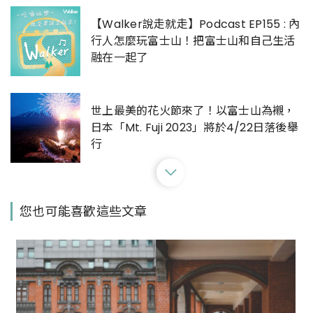
【Walker說走就走】Podcast EP155 : 內
行人怎麼玩富士山！把富士山和自己生活
融在一起了
世上最美的花火節來了！以富士山為襯，
日本「Mt. Fuji 2023」將於4/22日落後舉
行
【奶茶團長專欄】櫻花盛開前飛東京，在
您也可能喜歡這些文章
富士山景的美好前開起自我的對話
【Walker說走就走】Podcast EP191 靜岡
旅遊大使回歸啦！睽違三年的靜岡很不一