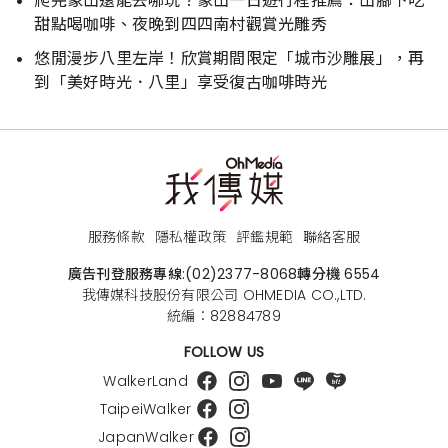
爬完象山還能去哪玩？象山一日遊行程推薦：山腳下吃
甜點喝咖啡、夜晚到四四南村觀賞光雕秀
悠閒漫步八里左岸！欣賞期間限定「城市沙雕展」，再
到「美好時光．八里」享受復古咖啡時光
服務條款
隱私權政策
評鑑規範
聯絡客服
廣告刊登服務專線:
(02)2377-8068
轉分機 6554
我傳媒科技股份有限公司 OHMEDIA CO.,LTD.
統編：82884789
FOLLOW US
WalkerLand
TaipeiWalker
JapanWalker