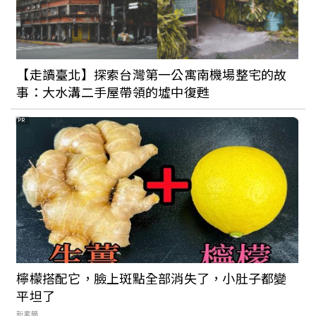
【走讀臺北】探索台灣第一公寓南機場整宅的故
事：大水溝二手屋帶領的墟中復甦
PR
檸檬搭配它，臉上斑點全部消失了，小肚子都變
平坦了
新素簡