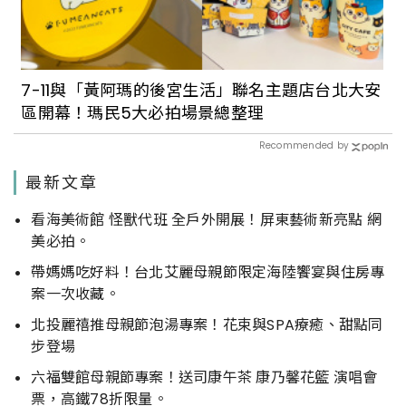
7-11與「黃阿瑪的後宮生活」聯名主題店台北大安
區開幕！瑪民5大必拍場景總整理
Recommended by
最新文章
看海美術館 怪獸代班 全戶外開展！屏東藝術新亮點 網
美必拍。
帶媽媽吃好料！台北艾麗母親節限定海陸饗宴與住房專
案一次收藏。
北投麗禧推母親節泡湯專案！花束與SPA療癒、甜點同
步登場
六福雙館母親節專案！送司康午茶 康乃馨花籃 演唱會
票，高鐵78折限量。