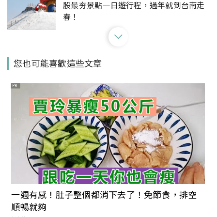
股最夯景點一日遊行程，過年就到台南走
春！
最新必踩復古秘境「臺灣文學基地」登
您也可能喜歡這些文章
場！再加碼文青風美食甜品、打卡熱點，
快來趟慵懶愜意的一日遊吧！
PR
週末晚上不知道能去哪？快來貓空邊約會
邊看大台北夜景，現在就收藏文山超值一
日遊行程！
大家都在這裡打卡！彰化人氣最高的公路
花園、文青景點、在地美食一次收！
一週有感！肚子整個都消下去了！免節食，排空
順暢就夠