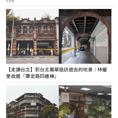
新素簡
最療癒的「沐心池」來了！PLUS山佳車站
周邊超夯一日遊行程，週末就到樹林慵懶
一下吧！
過年就到高雄走春吧！客家藝術、迷人花
海、在地秘境一次收藏，讓你美照拍不
完！
【走讀台北】到台北萬華造訪逝去的地景：林耀
別再說雲林好無聊！百年古蹟、文青老
堂故居「康定路四連棟」
屋，還有休閒農場等你來體驗，兩天一夜
讓你玩得不亦樂乎！