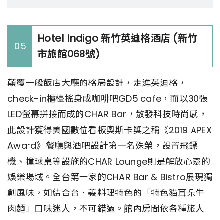
Hotel Indigo 新竹英迪格酒店 (新竹
05
市旅館068號)
顛覆一般飯店大廳的格局設計，走進英迪格，
check-in櫃檯搖身成咖啡吧GD5 cafe，而以30張
LED螢幕拼接而成的CHAR Bar，散發科技時尚感，
此設計獲得美國數位看板奧斯卡獎之稱《2019 APEX
Award》餐廳與酒吧設計第一名殊榮，設置飛鏢
機、撞球桌等設施的CHAR Lounge則是解放心靈的
娛樂場域。全台第一家的CHAR Bar & Bistro展現獨
創風味，如結合台、義料理特色的「特色貓耳朵牛
肉麵」口味迷人，不可錯過。館內房間依各種旅人