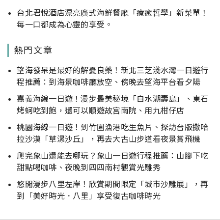
台北君悅酒店漂亮廣式海鮮餐廳「療癒哲學」新菜單！
每一口都成為心靈的享受。
熱門文章
望海發呆是最好的解憂良藥！新北三芝淺水灣一日遊行
程推薦：到海景咖啡廳放空、傍晚去望海平台看夕陽
嘉義海線一日遊！漫步最美秘境「白水湖壽島」、東石
烤蚵吃到飽，還可以順遊故宮南院、用九柑仔店
桃園海線一日遊！到竹圍漁港吃生魚片、探訪台版撒哈
拉沙漠「草漯沙丘」，再去大古山步道看夜景賞飛機
爬完象山還能去哪玩？象山一日遊行程推薦：山腳下吃
甜點喝咖啡、夜晚到四四南村觀賞光雕秀
悠閒漫步八里左岸！欣賞期間限定「城市沙雕展」，再
到「美好時光．八里」享受復古咖啡時光