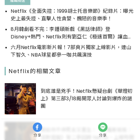
編輯精選
Netflix《全面失控：1999胡士托音樂節》紀錄片：曝光
史上最失控、直擊人性貪婪、醜陋的音樂季！
8月韓劇看不完：李鍾碩新戲《黑話律師》登
Disney+熱門、Netflix則有劉亞仁《極速首爾》讓血液
沸騰，FriDay影音用金世正《今日的網漫》為夢想加油
六月Netflix電影新片報！7部爽片獨家上線影片，連山
下智久、NBA球星都參一咖共飆演技
Netflix的相關文章
到底誰是兇手！Netflix懸疑台劇《華燈初
上》第三部3/18揭開眾人討論到爆炸的謎
團
假如你不停死去又重生：《俄羅斯娃娃：
分享
分享
派對迴旋》第二季回歸 Netflix，上線時間