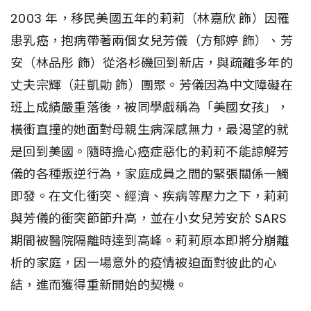
2003 年，移民美國五年的莉莉（林嘉欣 飾）因罹
患乳癌，抱病帶著兩個女兒芳儀（方郁婷 飾）、芳
安（林品彤 飾）從洛杉磯回到新店，與疏離多年的
丈夫宗輝（莊凱勛 飾）團聚。芳儀因為中文障礙在
班上成績嚴重落後，被同學戲稱為「美國女孩」，
橫衝直撞的她面對母親生病深感無力，最渴望的就
是回到美國。隨時擔心癌症惡化的莉莉不能諒解芳
儀的各種叛逆行為，家庭成員之間的緊張關係一觸
即發。在文化衝突、經濟、疾病等壓力之下，莉莉
與芳儀的衝突節節升高，並在小女兒芳安於 SARS
期間被醫院隔離時達到高峰。莉莉原本即將分崩離
析的家庭，因一場意外的疫情被迫面對彼此的心
結，進而獲得重新開始的契機。