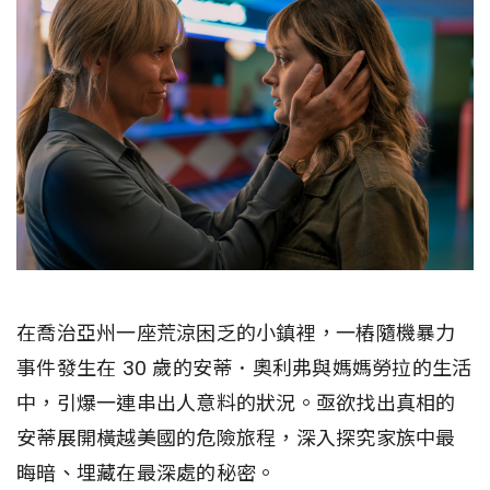
在喬治亞州一座荒涼困乏的小鎮裡，一樁隨機暴力
事件發生在 30 歲的安蒂．奧利弗與媽媽勞拉的生活
中，引爆一連串出人意料的狀況。亟欲找出真相的
安蒂展開橫越美國的危險旅程，深入探究家族中最
晦暗、埋藏在最深處的秘密。