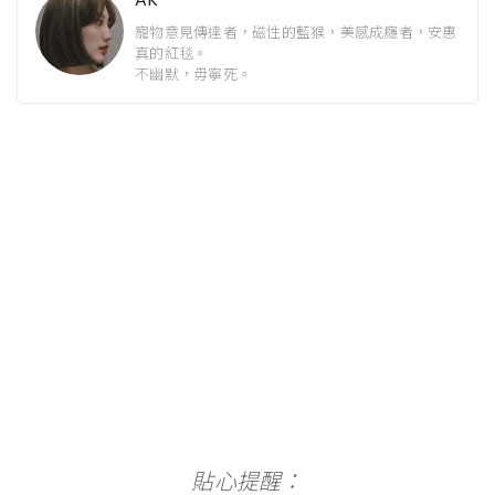
寵物意見傳達者，磁性的藍猴，美感成癮者，安惠
真的紅毯。
不幽默，毋寧死。
貼心提醒：