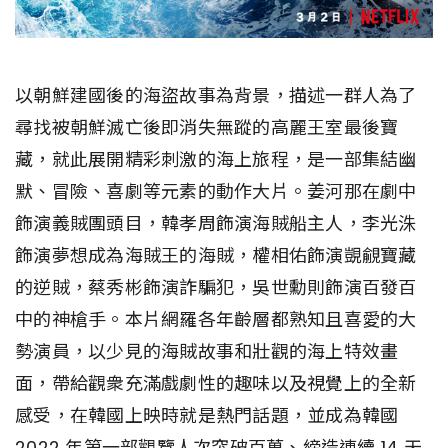
以朝鮮建國後的海盜故事為背景，描述一群人為了
尋找被朝鮮滅亡後即消失無蹤的高麗王室最後寶
藏，就此展開精彩刺激的海上旅程，是一部集結幽
默、冒險、喜劇等元素的動作大片。姜河那在劇中
飾演義賊團頭目，韓孝周飾演海賊船主人，李光洙
飾演夢想成為海賊王的海賊，權相佑飾演覬覦寶藏
的逆賊，蔡秀彬飾演詐騙犯，吳世勳則飾演百發百
中的神槍手。本片網羅各年齡層都熟知且喜愛的大
勢演員，以少見的海賊故事和壯觀的海上特效畫
面，帶給觀衆充滿戲劇性的趣味以及視覺上的全新
感受，在韓國上映時就是熱門話題，並成為韓國
2022 年第一部觀覽人次突破百萬、締造連續 14 天