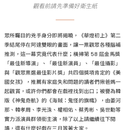
觀看前請先準備好衛生紙
眾所矚目的兇手身分即將揭曉，《華燈初上》第二
季結尾停在阿達雙眼的畫面，讓一票觀眾各種腦補
推測，這一幕究竟代表什麼；橫掃第 58 屆金馬獎
「最佳新導演」、「最佳新演員」、「最佳攝影」
與「觀眾票選最佳影片獎」共四個獎項肯定的《美
國女孩》，推薦有家庭失和問題的讀者們揪爸媽一
起觀賞，或許你們都會在戲裡找到出口；被譽為韓
版《神鬼奇航》的《海賊：鬼怪的旗幟》，由姜河
那、韓孝周、李光洙、權相佑、蔡秀彬、吳世勳等
實力派演員群領銜主演，除了以上請繼續往下閱
讀，還有什麼好戲在三月等著大家。