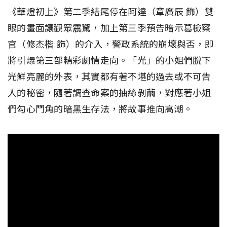
《華燈初上》第二季結尾停在阿達（章廣辰 飾）雙
眼的畫面讓觀眾震驚，加上第三季預告暗示葛檢察
官（修杰楷 飾）的介入，警政系統的崩壞與否，即
將引爆第三部精彩劇情走向。「光」的小姐們脫下
光鮮亮麗的外表，其實都有著不堪的過去或不可告
人的秘密，隨著調查命案的抽絲剝繭，對應著小姐
們勾心鬥角的暗黑生存法，將故事推向高潮。