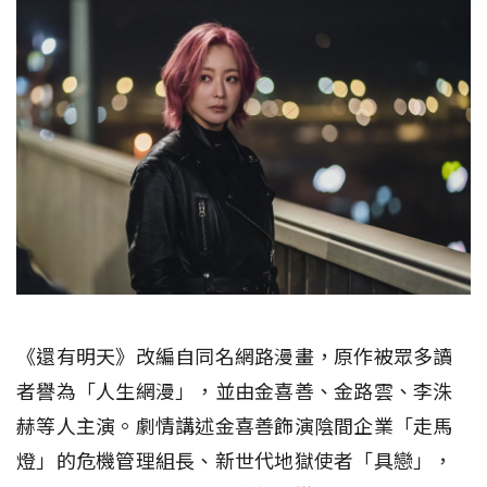
《還有明天》改編自同名網路漫畫，原作被眾多讀
者譽為「人生網漫」，並由金喜善、金路雲、李洙
赫等人主演。劇情講述金喜善飾演陰間企業「走馬
燈」的危機管理組長、新世代地獄使者「具戀」，