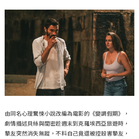
由同名心理驚悚小說改編為電影的《變調假期》，
劇情描述貝絲與閨密趁週末到克羅埃西亞旅遊時，
摯友突然消失無蹤，不料自己竟還被控殺害摯友，