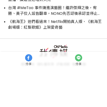
台灣 #MeToo 事件燒進演藝圈！繼許傑輝之後，宥
勝、黃子佼人設皆翻車，NONO先否認後承認並停止演
藝工作
《航海王》迷們看過來！Netflix開拍真人版、《航海王
劇場版：紅髮歌姬》上架愛奇藝
分享
分享
服務條款
隱私權政策
評鑑規範
聯絡客服
廣告刊登服務專線:
(02)2377-8068
轉分機 6554
我傳媒科技股份有限公司 OHMEDIA CO.,LTD.
統編：82884789
FOLLOW US
WalkerLand
TaipeiWalker