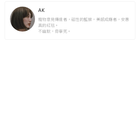
AK
寵物意見傳達者，磁性的藍猴，美感成癮者，安惠
真的紅毯。
不幽默，毋寧死。