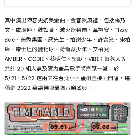
其中演出陣容更媲美金曲、金音獎典禮，包括楊乃
文、盧廣仲、魏如萱、滅火器樂團、韋禮安、Tizzy
Bac、美秀集團、麋先生、拍謝少年、許含光、宋柏
緯、康士坦的變化球、荷爾蒙少年、安柏兒
AMBER、CODIE、蔡明仁、吳獻、VIBER 氣氛人等
共計 20 組人氣及實力兼具歌手將齊聚一堂，於
5/21、5/22 連兩天在台北小巨蛋相互接力開唱，堪
稱是 2022 華語樂壇最強音樂盛典！