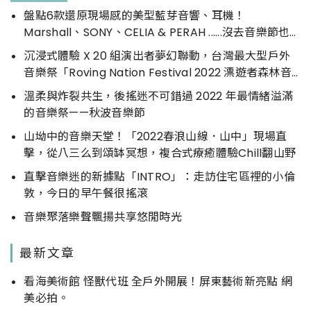
盤點6款還原現場感的美型藍芽音響、耳機！
Marshall、SONY、CELIA & PERAH ......沒去音樂節也
能感受音樂震撼
沉浸式體驗 X 20 組演出者夢幻聯動，台灣最大型戶外
音樂祭「Roving Nation Festival 2022 漂遊者森林音
樂祭」萬坪落羽松林地登場
溫柔與炸裂共生，後搖迷不可錯過 2022 年最情緒溢滿
的音樂祭——秋波音樂節
山坳中的音樂天堂！「2022春浪山線．山中」現場直
擊，從八三么到頌缽冥想，複合式療癒體驗Chill翻山野
直擊音樂迷的新據點「INTRO」：走訪住宅區裡的小倫
敦，今日的早午餐很搖滾
音樂聚落樂聲飄揚共享悠閒時光
最新文章
看海美術館 怪獸代班 全戶外開展！屏東藝術新亮點 網
美必拍。