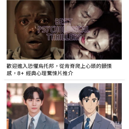
歡迎進入恐懼烏托邦，從背脊爬上心頭的顫慄
感，8+ 經典心理驚悚片推介