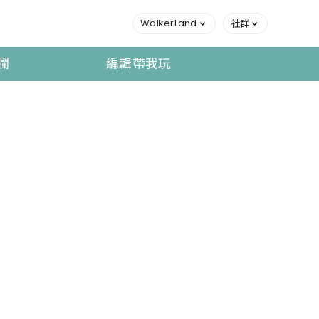
WalkerLand
社群
欄
編輯帶我玩