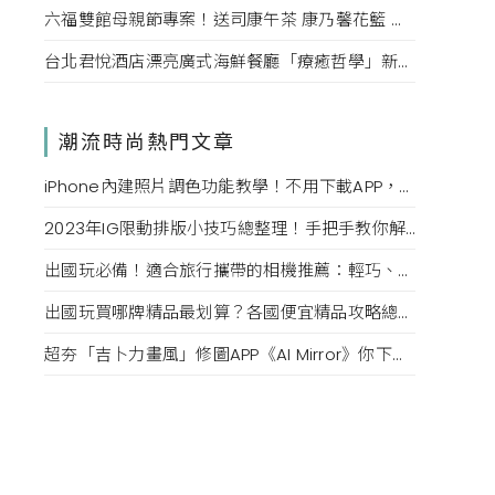
六福雙館母親節專案！送司康午茶 康乃馨花籃 演唱會票，高鐵78折限量。
台北君悅酒店漂亮廣式海鮮餐廳「療癒哲學」新菜單！每一口都成為心靈的享受。
潮流時尚熱門文章
iPhone內建照片調色功能教學！不用下載APP，用這幾款「調色參數」也能調出日系感、復古色調
2023年IG限動排版小技巧總整理！手把手教你解鎖隱藏版字體、幫背景換顏色，打造質感限時動態
出國玩必備！適合旅行攜帶的相機推薦：輕巧、不佔空間又好上手，新手也能拍出質感美照
出國玩買哪牌精品最划算？各國便宜精品攻略總整理，用75折購入香奈兒、CELINE質感包款
超夯「吉卜力畫風」修圖APP《AI Mirror》你下載了嗎？一秒將美照變成宮崎駿電影封面，網美們必學