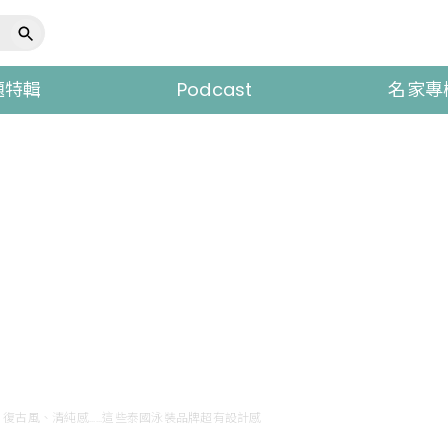
題特輯
Podcast
名家專
古風、清純感......這些泰國泳裝品牌超有設計感