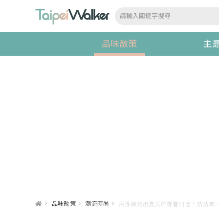
品味散策
主
>
品味散策
>
潮流時尚
>
用泳裝寫出夏天的青春回憶！點點風、復