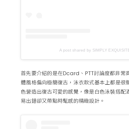
A post shared by SIMPLY EXQUISITE
首先要介紹的是在Dcard、PTT討論度都非常高的Cora
體風格偏向極簡復古，泳衣款式基本上都是很
色營造出復古可愛的感覺，像是白色泳裝搭配
易出錯卻又帶點時髦感的精緻設計。