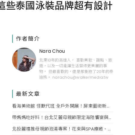
..這些泰國泳裝品牌超有設計
作者簡介
Nara Chou
北漂10年的高雄人， 喜歡美妝、甜點、旅
遊，以及一切能讓生活變得更美麗的事
物， 但最喜歡的，還是那隻抱了20年的泰
迪熊。 narachou@walkermedia.tw
最新文章
看海美術館 怪獸代班 全戶外開展！屏東藝術新亮點 網美必拍。
帶媽媽吃好料！台北艾麗母親節限定海陸饗宴與住房專案一次收藏。
北投麗禧推母親節泡湯專案！花束與SPA療癒、甜點同步登場