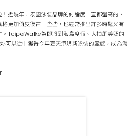
啦！近幾年，泰國泳裝品牌的討論度一直都蠻高的，
風格更加俏皮復古一些些，也經常推出許多時髦又有
TaipeiWalke為即將到海島度假、大拍網美照的
讓妳可以從中獲得今年夏天添購新泳裝的靈感，成為海
r