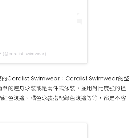
 (@coralist.swimwear)
list Swimwear，Coralist Swimwear的整
簡單的連身泳裝或是兩件式泳裝，並用對比度強的撞
酒紅色滾邊、橘色泳裝搭配綠色滾邊等等，都是不容