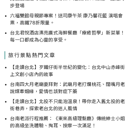
步登場
六福雙館母親節專案！送司康午茶 康乃馨花籃 演唱會
票，高鐵78折限量。
台北君悅酒店漂亮廣式海鮮餐廳「療癒哲學」新菜單！
每一口都成為心靈的享受。
旅行景點熱門文章
【走讀台北】歹鐵仔街半世紀的變化：台北中山赤峰街
上文創小店內的故事
台南四大月老廟要拜對：武廟月老打爛桃花、闊嘴月老
說媒牽姻緣，愛情也該對症下藥
【走讀台北】北投不只能泡溫泉！帶你走入舊北投的老
街巷弄，探索老台北的迷人風情
台南老派行程推薦：《東來高級理髮廳》傳統紳士小姐
的高級坐洗體驗、掏耳、按摩一次滿足！