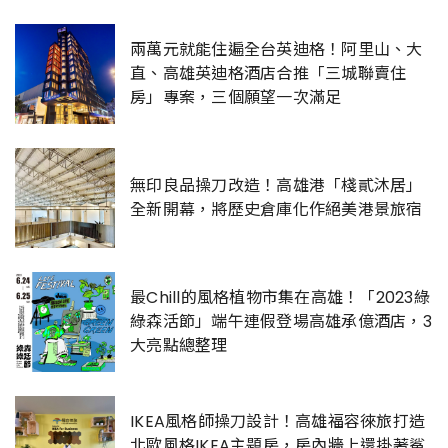
兩萬元就能住遍全台英迪格！阿里山、大
直、高雄英迪格酒店合推「三城聯賣住
房」專案，三個願望一次滿足
無印良品操刀改造！高雄港「棧貳沐居」
全新開幕，將歷史倉庫化作絕美港景旅宿
最Chill的風格植物市集在高雄！「2023綠
綠森活節」端午連假登場高雄承億酒店，3
大亮點總整理
IKEA風格師操刀設計！高雄福容徠旅打造
北歐風格IKEA主題房，房內牆上還掛著鯊