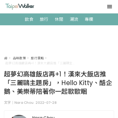
飲食
旅行
休閒
潮流
專欄
>
品味散策
>
旅行景點
>
超夢幻高雄飯店再+1！漢來大飯店推「三麗鷗主題房」，Hello Kitty、酷企鵝、美樂蒂陪著你一起歐歐睏
超夢幻高雄飯店再+1！漢來大飯店推
「三麗鷗主題房」，Hello Kitty、酷企
鵝、美樂蒂陪著你一起歐歐睏
文字｜Nara Chou
2022-07-28
Nara Chou