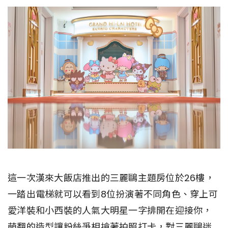
這一次漢來大飯店推出的三麗鷗主題房位於26樓，
一踏出電梯就可以看到8位扮演著不同角色、穿上可
愛洋裝和小西裝的人氣大明星一字排開在迎接你，
萌翻的造型讓粉絲爭相搶著拍照打卡，對三麗鷗迷