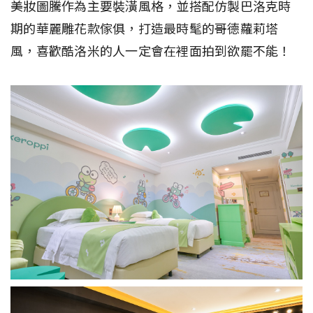
美妝圖騰作為主要裝潢風格，並搭配仿製巴洛克時
期的華麗雕花款傢俱，打造最時髦的哥德蘿莉塔
風，喜歡酷洛米的人一定會在裡面拍到欲罷不能！