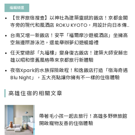
編輯精選
【世界旅宿搜查】以神社為建築靈感的飯店！京都金閣
寺旁的現代和風酒店 ROKU KYOTO，用設計向日本傳
統文化致敬
台南又增一新飯店！安平「福爾摩沙遊艇酒店」坐擁高
空無邊際游泳池，還能舉辦夢幻遊艇婚禮
任天堂總部「丸福樓」變身復古飯店！建築大師安藤忠
雄以昭和懷舊風格帶來京都旅行新體驗
夜宿Xpark的水族探險啟程！和逸飯店打造「宿海奇遇
Blu Night」，五大亮點讓你擁有不一樣的住宿體驗
高雄住宿的相關文章
帶著毛小孩一起去旅行！高雄多野樂旅館
開啟寵物友善的住宿體驗