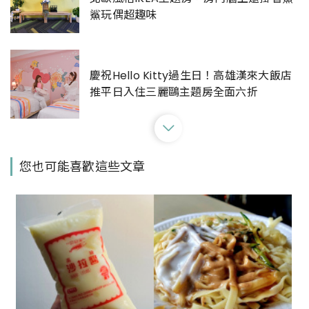
鯊玩偶超趣味
慶祝Hello Kitty過生日！高雄漢來大飯店
推平日入住三麗鷗主題房全面六折
2023亞洲插畫藝術博覽會登場！集百位藝
您也可能喜歡這些文章
術家打造大型裝置、藝術客房，將高雄承
億酒店化作限時藝廊