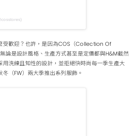
@cosstores)
迎？也許，是因為COS（Collection Of
，但無論是設計風格、生產方式甚至是定價都與H&M截然
採用洗練且知性的設計，並拒絕快時尚每一季生產大
秋冬（FW）兩大季推出系列服飾。