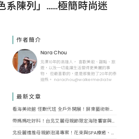
「色系陳列」……極簡時尚迷
作者簡介
Nara Chou
北漂10年的高雄人， 喜歡美妝、甜點、旅
遊，以及一切能讓生活變得更美麗的事
物， 但最喜歡的，還是那隻抱了20年的泰
迪熊。 narachou@walkermedia.tw
最新文章
看海美術館 怪獸代班 全戶外開展！屏東藝術新亮點 網美必拍。
帶媽媽吃好料！台北艾麗母親節限定海陸饗宴與住房專案一次收藏。
北投麗禧推母親節泡湯專案！花束與SPA療癒、甜點同步登場