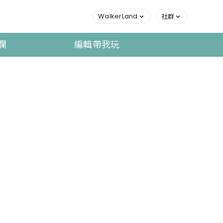
WalkerLand
社群
欄
編輯帶我玩