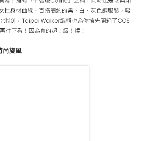
開幕！擁有「平替版Céline」之稱，同時也是瑞典知
調女性身材曲線、百搭簡約的黑、白、灰色調服裝，吸
1，Taipei Walker編輯也為你搶先開箱了COS
包再往下看！因為真的超！級！燒！
時尚旋風