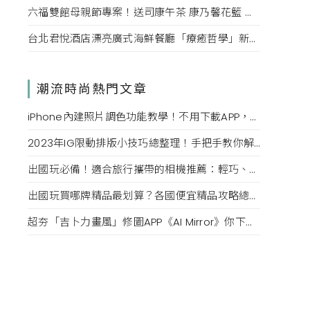
六福雙館母親節專案！送司康午茶 康乃馨花籃 演唱會票，高鐵78折限量。
台北君悅酒店漂亮廣式海鮮餐廳「療癒哲學」新菜單！每一口都成為心靈的享受。
潮流時尚熱門文章
iPhone內建照片調色功能教學！不用下載APP，用這幾款「調色參數」也能調出日系感、復古色調
2023年IG限動排版小技巧總整理！手把手教你解鎖隱藏版字體、幫背景換顏色，打造質感限時動態
出國玩必備！適合旅行攜帶的相機推薦：輕巧、不佔空間又好上手，新手也能拍出質感美照
出國玩買哪牌精品最划算？各國便宜精品攻略總整理，用75折購入香奈兒、CELINE質感包款
超夯「吉卜力畫風」修圖APP《AI Mirror》你下載了嗎？一秒將美照變成宮崎駿電影封面，網美們必學