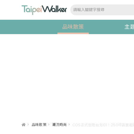
品味散策
主
>
品味散策
>
潮流時尚
>
COS正式登陸台北101！250坪店