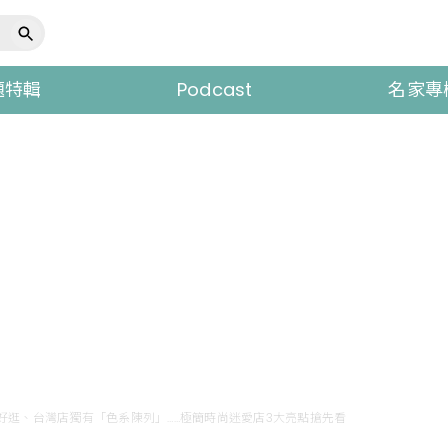
題特輯
Podcast
名家專
面超好逛、台灣店獨有「色系陳列」……極簡時尚迷愛店3大亮點搶先看