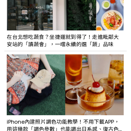
在台北想吃蔬食？坐捷運就到得了！走進毗鄰大
安站的「讀蔬會」，一嚐永續的選「蔬」品味
iPhone內建照片調色功能教學！不用下載APP，
用這幾款「調色參數」也能調出日系感、復古色