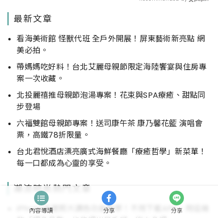
最新文章
看海美術館 怪獸代班 全戶外開展！屏東藝術新亮點 網
美必拍。
帶媽媽吃好料！台北艾麗母親節限定海陸饗宴與住房專
案一次收藏。
北投麗禧推母親節泡湯專案！花束與SPA療癒、甜點同
步登場
六福雙館母親節專案！送司康午茶 康乃馨花籃 演唱會
票，高鐵78折限量。
台北君悅酒店漂亮廣式海鮮餐廳「療癒哲學」新菜單！
每一口都成為心靈的享受。
潮流時尚熱門文章
iPhone內建照片調色功能教學！不用下載APP，用這幾
內容導讀
分享
分享