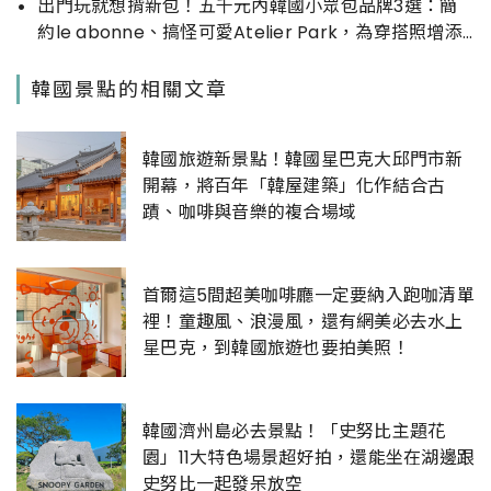
出門玩就想揹新包！五千元內韓國小眾包品牌3選：簡
約le abonne、搞怪可愛Atelier Park，為穿搭照增添
精緻質感
韓國景點的相關文章
韓國旅遊新景點！韓國星巴克大邱門市新
開幕，將百年「韓屋建築」化作結合古
蹟、咖啡與音樂的複合場域
首爾這5間超美咖啡廳一定要納入跑咖清單
裡！童趣風、浪漫風，還有網美必去水上
星巴克，到韓國旅遊也要拍美照！
韓國濟州島必去景點！「史努比主題花
園」11大特色場景超好拍，還能坐在湖邊跟
史努比一起發呆放空