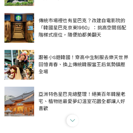
傳統市場裡也有星巴克？改建自電影院的
「韓國星巴克京東1960」：挑高空間搭配
階梯式座位，隨便拍都美翻天
跟著小S遊韓國！穿高中生制服去樂天世界
回憶青春、換上傳統韓服當王后氣勢鎮壓
全場
亞洲特色星巴克總整理！絕美百年韓屋老
宅、植物迷最愛夢幻溫室花園全都讓人好
喜歡
盤點 2023 韓國釜山話題景點攻略！從釜