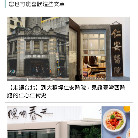
您也可能喜歡這些文章
山海雲台藍線海濱列車、 X the SKY，到
釜山樂天世界樂園，收下這包就對了
2023最棒的5種自助規劃提案！臺、日、
韓、帛琉必玩推薦
2023韓國賞楓攻略！各地楓葉轉紅時間、
5大絕佳賞楓景點與交通資訊總整理
【走讀台北】到大稻埕仁安醫院，見證臺灣西醫
館的仁心仁術史
2023熱門出國旅遊地TOP 10出爐！國人最
愛日本，第二則是渡假天堂泰國，巴黎成
為一上榜歐洲城市