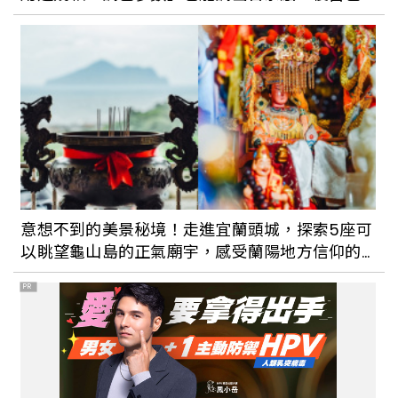
調
意想不到的美景秘境！走進宜蘭頭城，探索5座可
以眺望龜山島的正氣廟宇，感受蘭陽地方信仰的
薰沐
PR