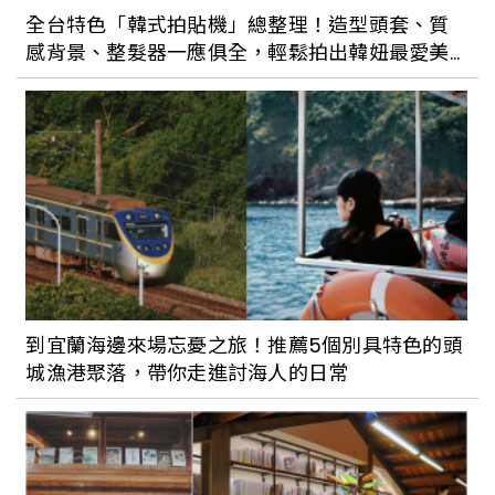
全台特色「韓式拍貼機」總整理！造型頭套、質
感背景、整髮器一應俱全，輕鬆拍出韓妞最愛美
照
到宜蘭海邊來場忘憂之旅！推薦5個別具特色的頭
城漁港聚落，帶你走進討海人的日常