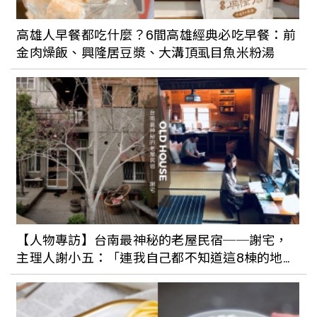
這台車太酷！奧迪Audi urbansphere
concept前後車門對開設計，演繹豪華移
高雄人早餐都吃什麼？6間高雄經典必吃早餐：前
動新思維
金肉燥飯、興隆居豆漿、大溝頂虱目魚米粉湯
瑪莎拉蒂也瘋芭比？打造全球限量2台的
Barbie Maserati Grecale，全車都是桃
粉色
純電車成未來新風潮！Audi、賓士、特斯
拉，這幾款純電車超吸睛
【人物專訪】台南最神秘的老屋民宿──謝宅，
主理人謝小五：「連我自己都不知道這8棟的地
CUPRA搭配德國音響耳機大廠
址。」
Sennheiser推首款純電車「CUPRA
Tavascan」SUV