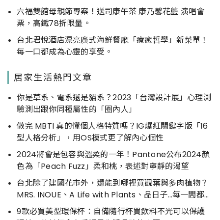
六福雙館母親節專案！送司康午茶 康乃馨花籃 演唱會
票，高鐵78折限量。
台北君悅酒店漂亮廣式海鮮餐廳「療癒哲學」新菜單！
每一口都成為心靈的享受。
居家生活熱門文章
你是草系、電系還是貓系？2023「台灣設計展」心理測
驗測出跟你同種屬性的「圈內人」
做完 MBTI 真的懂個人格特質嗎？IG爆紅關鍵字版「16
型人格分析」，用OS模式更了解內心個性
2024將會是包容與溫柔的一年！Pantone公布2024顏
色為「Peach Fuzz」柔和桃，表述對寧靜的渴望
台北除了建國花市外，還能到哪裡買觀葉與多肉植物？
MRS. INOUE、A Life with Plants、品日子…每一間都好
好逛
9款必買美型環保杯：自備隨行杯買飲料不光可以保護