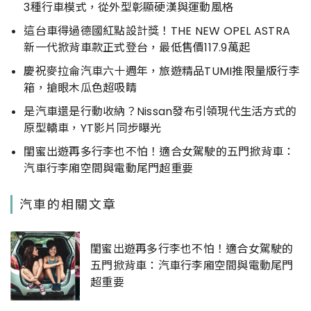
3種行車模式，從外型彰顯硬漢與運動風格
這台車得過德國紅點設計獎！THE NEW OPEL ASTRA
新一代掀背車款正式登台，最低售價117.9萬起
慶祝麥拉侖汽車六十週年，旅遊精品TUMI推限量版行李
箱，搶眼木瓜色超吸睛
是汽車還是行動收納？Nissan發布引領現代生活方式的
原型轎車，YT影片同步曝光
閨蜜出遊再多行李也不怕！適合女駕駛的五門掀背車：
汽車行李廂空間與電動尾門超重要
汽車的相關文章
閨蜜出遊再多行李也不怕！適合女駕駛的
五門掀背車：汽車行李廂空間與電動尾門
超重要