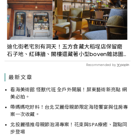
迪化街老宅別有洞天！五方食藏大稻埕店保留磨
石子地、紅磚牆、閣樓還藏著小型boven雜誌圖
書館
Recommended by
最新文章
看海美術館 怪獸代班 全戶外開展！屏東藝術新亮點 網
美必拍。
帶媽媽吃好料！台北艾麗母親節限定海陸饗宴與住房專
案一次收藏。
北投麗禧推母親節泡湯專案！花束與SPA療癒、甜點同
步登場