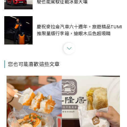
駛也能駕馭征戰冰島大壩
慶祝麥拉侖汽車六十週年，旅遊精品TUMI
推限量版行李箱，搶眼木瓜色超吸睛
這台車得過德國紅點設計獎！THE NEW
您也可能喜歡這些文章
OPEL ASTRA新一代掀背車款正式登台，
最低售價117.9萬起
福特Ford全新皮卡正式登台！延續過往越
野性能，新增3種行車模式，從外型彰顯硬
漢與運動風格