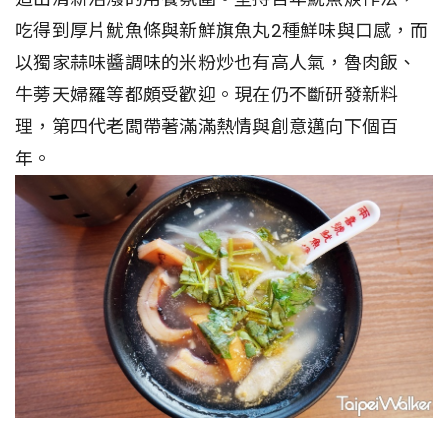
吃得到厚片魷魚條與新鮮旗魚丸2種鮮味與口感，而
以獨家蒜味醬調味的米粉炒也有高人氣，魯肉飯、
牛蒡天婦羅等都頗受歡迎。現在仍不斷研發新料
理，第四代老闆帶著滿滿熱情與創意邁向下個百
年。