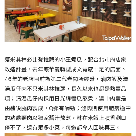
獲米其林必比登推薦的小王煮瓜，配合北市府店家
改造計畫，去年底華麗轉型成文青感十足的店面。
46年的老店目前為第二代老闆所經營，滷肉飯及清
湯瓜仔肉不只米其林推薦，長久以來也都是熱賣品
項；清湯瓜仔肉採用日光牌醬瓜熬煮，湯中肉羹是
由豬後腿肉製成，Q彈有嚼勁；滷肉則使用肥瘦適中
的豬肩頸肉以獨家醬汁熬煮，淋在米飯上噴香涮口
停不了，還有眾多小菜，每道都令人回味再三。