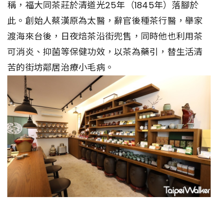
稱，福大同茶莊於清道光25年（1845年）落腳於
此。創始人蔡漢原為太醫，辭官後種茶行醫，舉家
渡海來台後，日夜焙茶沿街兜售，同時他也利用茶
可消炎、抑菌等保健功效，以茶為藥引，替生活清
苦的街坊鄰居治療小毛病。