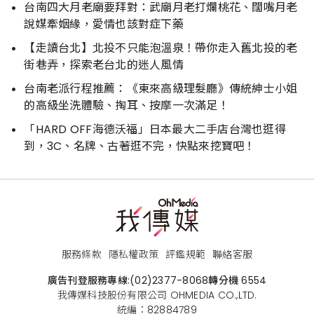
台南四大月老廟要拜對：武廟月老打爛桃花、闊嘴月老
說媒牽姻緣，愛情也該對症下藥
【走讀台北】北投不只能泡溫泉！帶你走入舊北投的老
街巷弄，探索老台北的迷人風情
台南老派行程推薦：《東來高級理髮廳》傳統紳士小姐
的高級坐洗體驗、掏耳、按摩一次滿足！
「HARD OFF海德沃福」日本最大二手店台灣也逛得
到，3C、名牌、古著逛不完，快點來挖寶吧！
服務條款
隱私權政策
評鑑規範
聯絡客服
廣告刊登服務專線:
(02)2377-8068
轉分機 6554
我傳媒科技股份有限公司 OHMEDIA CO.,LTD.
統編：82884789