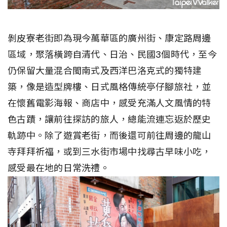
剝皮寮老街即為現今萬華區的廣州街、康定路周邊
區域，聚落橫跨自清代、日治、民國3個時代，至今
仍保留大量混合閩南式及西洋巴洛克式的獨特建
築，像是造型牌樓、日式風格傳統亭仔腳旅社，並
在懷舊電影海報、商店中，感受充滿人文風情的特
色古蹟，讓前往探訪的旅人，總能流連忘返於歷史
軌跡中。除了遊賞老街，而後還可前往周邊的龍山
寺拜拜祈福，或到三水街市場中找尋古早味小吃，
感受最在地的日常洗禮。