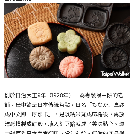
創於日治大正9年（1920年），為專製最中餅的老
舖。最中餅是日本傳統茶點，日名「もなか」直譯
成中文即「摩那卡」，是以糯米蒸成麻糬後，再放
進烤模製成餅殼，填入紅豆餡就成了美味點心。最
中餅原為日本皇宮御用，當年創始人所做的產品僅