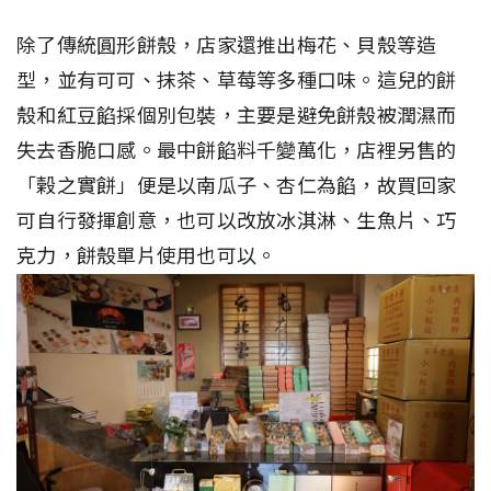
除了傳統圓形餅殼，店家還推出梅花、貝殼等造
型，並有可可、抹茶、草莓等多種口味。這兒的餅
殼和紅豆餡採個別包裝，主要是避免餅殼被潤濕而
失去香脆口感。最中餅餡料千變萬化，店裡另售的
「榖之實餅」便是以南瓜子、杏仁為餡，故買回家
可自行發揮創意，也可以改放冰淇淋、生魚片、巧
克力，餅殼單片使用也可以。