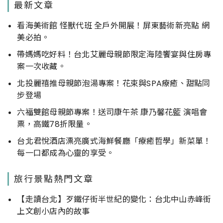
最新文章
看海美術館 怪獸代班 全戶外開展！屏東藝術新亮點 網
美必拍。
帶媽媽吃好料！台北艾麗母親節限定海陸饗宴與住房專
案一次收藏。
北投麗禧推母親節泡湯專案！花束與SPA療癒、甜點同
步登場
六福雙館母親節專案！送司康午茶 康乃馨花籃 演唱會
票，高鐵78折限量。
台北君悅酒店漂亮廣式海鮮餐廳「療癒哲學」新菜單！
每一口都成為心靈的享受。
旅行景點熱門文章
【走讀台北】歹鐵仔街半世紀的變化：台北中山赤峰街
上文創小店內的故事