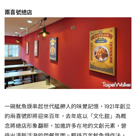
兩喜號總店
一碗魷魚焿串起世代艋舺人的味覺記憶，1921年創立
的兩喜號即將迎來百年，去年底以「文化館」為概
念將總店形象翻新，加進許多在地的文創元素，營
造出清新活潑的用餐氛圍。堅持百年魷魚焿作法，