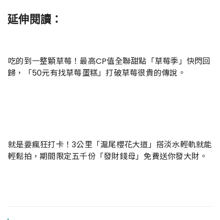
延伸閱讀：
吃的到一整顆草莓！最高CP值全聯甜點「草莓季」快閃回
歸，「50元有找草莓蛋糕」打破草莓很貴的傳說。
就是要瘋狂打卡！3公里「滬尾櫻花大道」搭淡水輕軌就能
輕鬆拍，期間限定五千份「發財錢母」免費送你發大財。