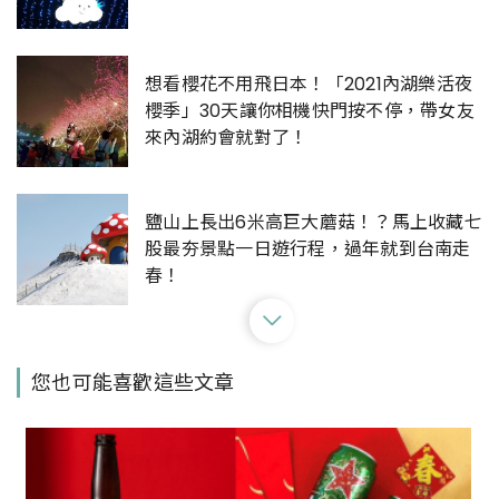
想看櫻花不用飛日本！「2021內湖樂活夜
櫻季」30天讓你相機快門按不停，帶女友
來內湖約會就對了！
鹽山上長出6米高巨大蘑菇！？馬上收藏七
股最夯景點一日遊行程，過年就到台南走
春！
最新必踩復古秘境「臺灣文學基地」登
您也可能喜歡這些文章
場！再加碼文青風美食甜品、打卡熱點，
快來趟慵懶愜意的一日遊吧！
週末晚上不知道能去哪？快來貓空邊約會