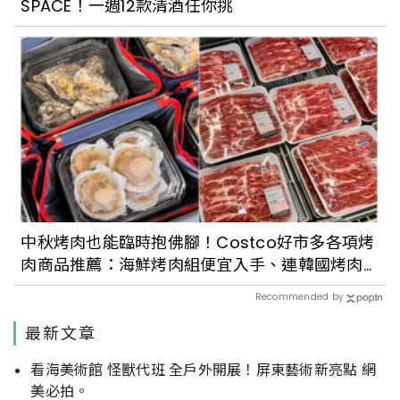
SPACE！一週12款清酒任你挑
中秋烤肉也能臨時抱佛腳！Costco好市多各項烤
肉商品推薦：海鮮烤肉組便宜入手、連韓國烤肉
常見的紫蘇葉也有
Recommended by
最新文章
看海美術館 怪獸代班 全戶外開展！屏東藝術新亮點 網
美必拍。