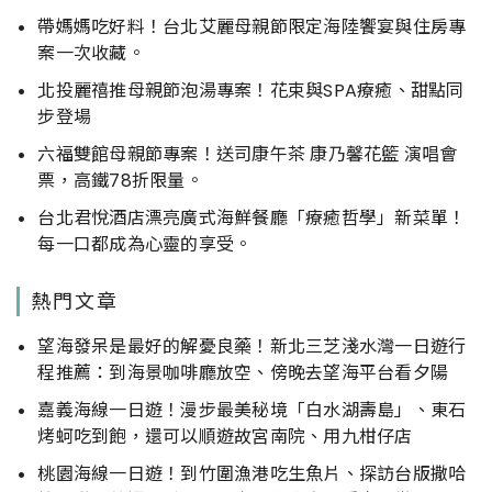
帶媽媽吃好料！台北艾麗母親節限定海陸饗宴與住房專
案一次收藏。
北投麗禧推母親節泡湯專案！花束與SPA療癒、甜點同
步登場
六福雙館母親節專案！送司康午茶 康乃馨花籃 演唱會
票，高鐵78折限量。
台北君悅酒店漂亮廣式海鮮餐廳「療癒哲學」新菜單！
每一口都成為心靈的享受。
熱門文章
望海發呆是最好的解憂良藥！新北三芝淺水灣一日遊行
程推薦：到海景咖啡廳放空、傍晚去望海平台看夕陽
嘉義海線一日遊！漫步最美秘境「白水湖壽島」、東石
烤蚵吃到飽，還可以順遊故宮南院、用九柑仔店
桃園海線一日遊！到竹圍漁港吃生魚片、探訪台版撒哈