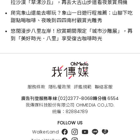
拉沙漠「草漯沙丘」，再去大古山步道看夜景賞飛機
爬完象山還能去哪玩？象山一日遊行程推薦：山腳下吃
甜點喝咖啡、夜晚到四四南村觀賞光雕秀
悠閒漫步八里左岸！欣賞期間限定「城市沙雕展」，再
到「美好時光．八里」享受復古咖啡時光
服務條款
隱私權政策
評鑑規範
聯絡客服
廣告刊登服務專線:
(02)2377-8068
轉分機 6554
我傳媒科技股份有限公司 OHMEDIA CO.,LTD.
統編：82884789
FOLLOW US
WalkerLand