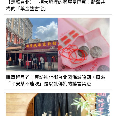
【走讀台北】一探大稻埕的老屋星巴克：新舊共
構的「葉金塗古宅」
過年就到高雄走春吧！客家藝術、迷人花
海、在地秘境一次收藏，讓你美照拍不
完！
脫單拜月老！專訪迪化街台北霞海城隍廟，原來
「平安茶不能吹」是以訛傳訛的謠言禁忌