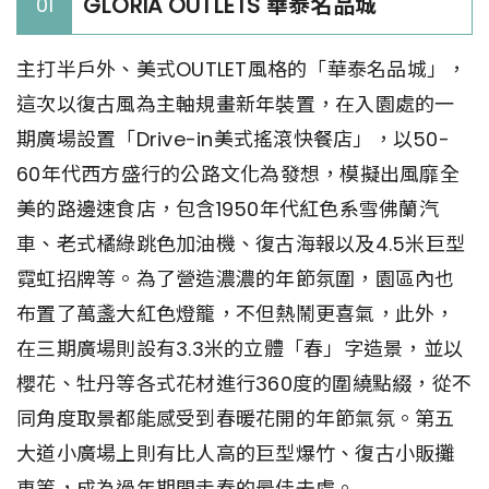
GLORIA OUTLETS 華泰名品城
01
主打半戶外、美式OUTLET風格的「華泰名品城」，
這次以復古風為主軸規畫新年裝置，在入園處的一
期廣場設置「Drive-in美式搖滾快餐店」，以50-
60年代西方盛行的公路文化為發想，模擬出風靡全
美的路邊速食店，包含1950年代紅色系雪佛蘭汽
車、老式橘綠跳色加油機、復古海報以及4.5米巨型
霓虹招牌等。為了營造濃濃的年節氛圍，園區內也
布置了萬盞大紅色燈籠，不但熱鬧更喜氣，此外，
在三期廣場則設有3.3米的立體「春」字造景，並以
櫻花、牡丹等各式花材進行360度的圍繞點綴，從不
同角度取景都能感受到春暖花開的年節氣氛。第五
大道小廣場上則有比人高的巨型爆竹、復古小販攤
車等，成為過年期間走春的最佳去處。