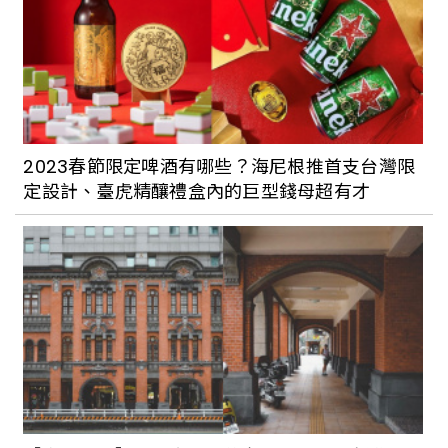
邊看大台北夜景，現在就收藏文山超值一
日遊行程！
大家都在這裡打卡！彰化人氣最高的公路
花園、文青景點、在地美食一次收！
2023春節限定啤酒有哪些？海尼根推首支台灣限
定設計、臺虎精釀禮盒內的巨型錢母超有才
最療癒的「沐心池」來了！PLUS山佳車站
周邊超夯一日遊行程，週末就到樹林慵懶
一下吧！
就要激發你的少女心！新竹兩天一夜網美
級行程等你來打卡，馬上準備好相機出發
去！