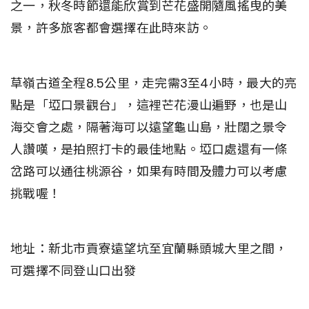
之一，秋冬時節還能欣賞到芒花盛開隨風搖曳的美
景，許多旅客都會選擇在此時來訪。
草嶺古道全程8.5公里，走完需3至4小時，最大的亮
點是「埡口景觀台」，這裡芒花漫山遍野，也是山
海交會之處，隔著海可以遠望龜山島，壯闊之景令
人讚嘆，是拍照打卡的最佳地點。埡口處還有一條
岔路可以通往桃源谷，如果有時間及體力可以考慮
挑戰喔！
地址：新北市貢寮遠望坑至宜蘭縣頭城大里之間，
可選擇不同登山口出發