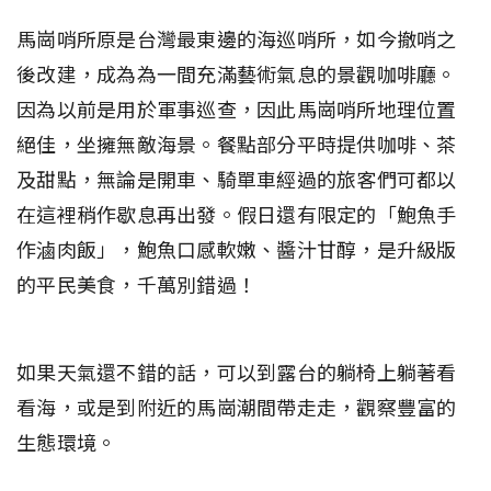
馬崗哨所原是台灣最東邊的海巡哨所，如今撤哨之
後改建，成為為一間充滿藝術氣息的景觀咖啡廳。
因為以前是用於軍事巡查，因此馬崗哨所地理位置
絕佳，坐擁無敵海景。餐點部分平時提供咖啡、茶
及甜點，無論是開車、騎單車經過的旅客們可都以
在這裡稍作歇息再出發。假日還有限定的「鮑魚手
作滷肉飯」，鮑魚口感軟嫩、醬汁甘醇，是升級版
的平民美食，千萬別錯過！
如果天氣還不錯的話，可以到露台的躺椅上躺著看
看海，或是到附近的馬崗潮間帶走走，觀察豐富的
生態環境。