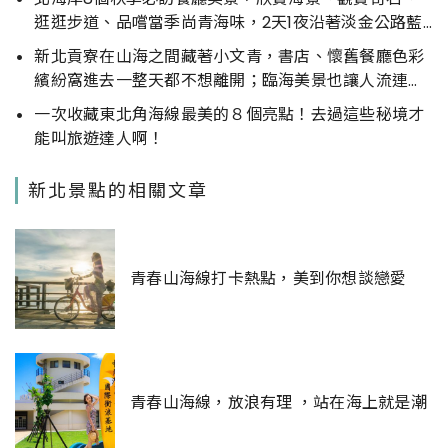
逛逛步道、品嚐當季尚青海味，2天1夜沿著淡金公路藍
天大海暢快而行吧
新北貢寮在山海之間藏著小文青，書店、懷舊餐廳色彩
繽紛窩進去一整天都不想離開；臨海美景也讓人流連忘
返
一次收藏東北角海線最美的８個亮點！去過這些秘境才
能叫旅遊達人啊！
新北景點的相關文章
青春山海線打卡熱點，美到你想談戀愛
青春山海線，放浪有理 ，站在海上就是潮