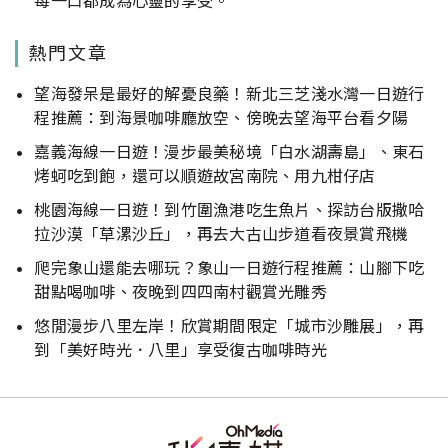
每一口都成為心靈的享受。
熱門文章
望海發呆是最好的解憂良藥！新北三芝淺水灣一日遊行
程推薦：到海景咖啡廳放空、傍晚去望海平台看夕陽
嘉義海線一日遊！漫步最美秘境「白水湖壽島」、東石
烤蚵吃到飽，還可以順遊故宮南院、用九柑仔店
桃園海線一日遊！到竹圍漁港吃生魚片、探訪台版撒哈
拉沙漠「草漯沙丘」，再去大古山步道看夜景賞飛機
爬完象山還能去哪玩？象山一日遊行程推薦：山腳下吃
甜點喝咖啡、夜晚到四四南村觀賞光雕秀
悠閒漫步八里左岸！欣賞期間限定「城市沙雕展」，再
到「美好時光．八里」享受復古咖啡時光