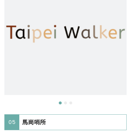
馬崗哨所
05