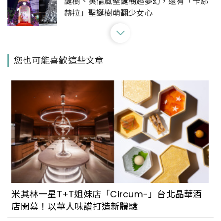
誕樹、英倫風聖誕樹超夢幻，還有「卡娜
赫拉」聖誕樹萌翻少女心
Gucci板橋大遠百店強勢回歸！全新店面3
您也可能喜歡這些文章
大亮點：百坪奢華空間、百款經典設計，
還能搶先選購Ella最愛的迷你腋下包
連假去哪踩點好？精選全台星巴克特色門
市：純白老宅、日式建築，還能把海景盡
收眼底
2022是台灣傳統菜市場大改造的元年？樹
林「保安市場」全面翻新改造：純白色系
米其林一星T+T姐妹店「Circum-」台北晶華酒
建築融入盎然綠意
店開幕！以華人味譜打造新體驗