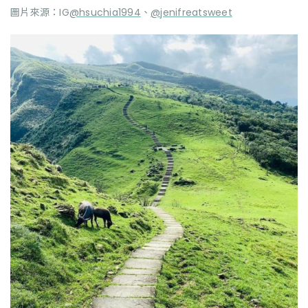
圖片來源：IG
@hsuchia1994
、
@jenifreatsweet