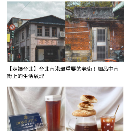
來場遠離市區的輕旅行吧！別具特色的九
份住宿推薦：九份海論坐擁山海美景、神
隱之森帶你穿越時空回到過去
台北人過年去哪玩好？2023北部走春景點
總整理：北投三層崎花園彷彿置身日本富
良野、造訪桃園神社開啟一年好運
【走讀台北】台北南港最重要的老街！細品中南
街上的生活紋理
2023全台各地燈會特色總整理！除了台北
之外，新北燈會、高雄蓮潭燈會也很精彩