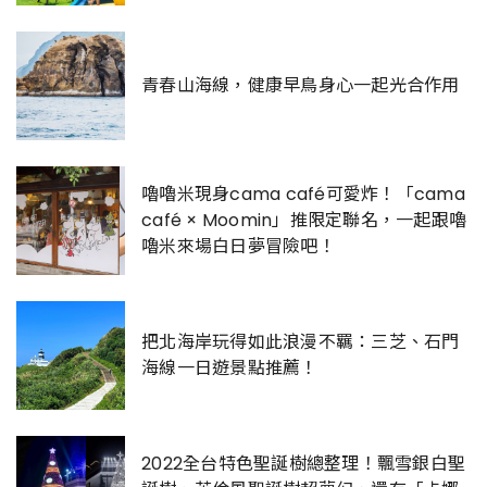
青春山海線，健康早鳥身心一起光合作用
嚕嚕米現身cama café可愛炸！「cama
café × Moomin」推限定聯名，一起跟嚕
嚕米來場白日夢冒險吧！
把北海岸玩得如此浪漫不羈：三芝、石門
海線一日遊景點推薦！
2022全台特色聖誕樹總整理！飄雪銀白聖