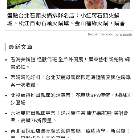
盤點台北石頭火鍋排隊名店：小紅莓石頭火鍋
城、松江自助石頭火鍋城、金山福緣火鍋，鍋香
氣十足完全吃不膩
Recommended by
最新文章
看海美術館 怪獸代班 全戶外開展！屏東藝術新亮點 網
美必拍。
帶媽媽吃好料！台北艾麗母親節限定海陸饗宴與住房專
案一次收藏。
北投麗禧推母親節泡湯專案！花束與SPA療癒、甜點同
步登場
六福雙館母親節專案！送司康午茶 康乃馨花籃 演唱會
票，高鐵78折限量。
台北君悅酒店漂亮廣式海鮮餐廳「療癒哲學」新菜單！