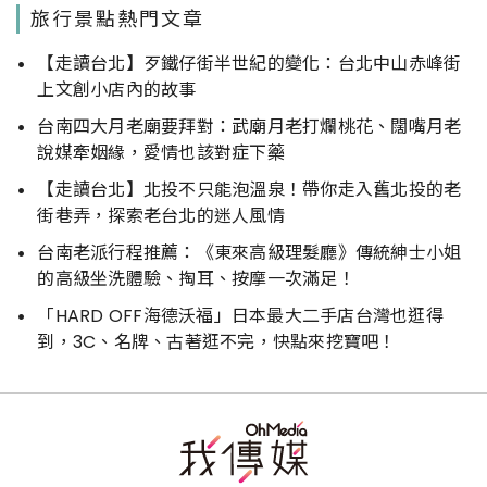
旅行景點熱門文章
【走讀台北】歹鐵仔街半世紀的變化：台北中山赤峰街
上文創小店內的故事
台南四大月老廟要拜對：武廟月老打爛桃花、闊嘴月老
說媒牽姻緣，愛情也該對症下藥
【走讀台北】北投不只能泡溫泉！帶你走入舊北投的老
街巷弄，探索老台北的迷人風情
台南老派行程推薦：《東來高級理髮廳》傳統紳士小姐
的高級坐洗體驗、掏耳、按摩一次滿足！
「HARD OFF海德沃福」日本最大二手店台灣也逛得
到，3C、名牌、古著逛不完，快點來挖寶吧！