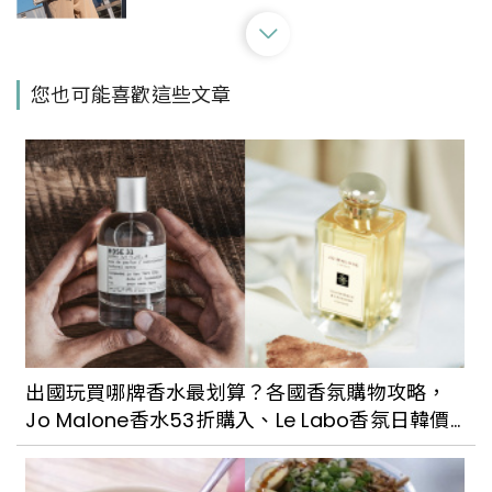
超好拍！華山文創園區玻璃屋又有新快閃
您也可能喜歡這些文章
店進駐：滿滿怪奇事務所，有無酒精特調
飲料還有遊戲可以玩
《瑪莉官：時尚革命者》北美館化身搖曳
年代服飾店！120 件服飾、雜誌與配件訴
說「迷你裙之母」瑪莉官的傳奇故事
體驗不一樣的文化生活！台北城南區公園
上演《微酵野餐市集》，6/19深入探索客
出國玩買哪牌香水最划算？各國香氛購物攻略，
家特色
Jo Malone香水53折購入、Le Labo香氛日韓價
格都好甜
台北西區翻轉讓新流行與舊景色相互結