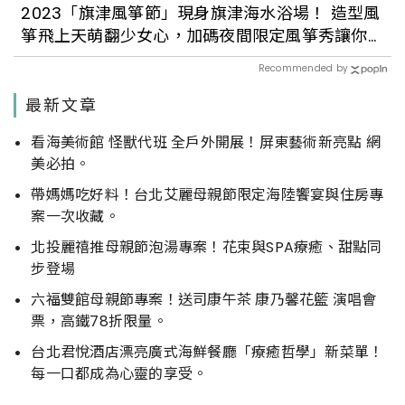
2023「旗津風箏節」現身旗津海水浴場！ 造型風
箏飛上天萌翻少女心，加碼夜間限定風箏秀讓你
從早玩到晚
Recommended by
最新文章
看海美術館 怪獸代班 全戶外開展！屏東藝術新亮點 網
美必拍。
帶媽媽吃好料！台北艾麗母親節限定海陸饗宴與住房專
案一次收藏。
北投麗禧推母親節泡湯專案！花束與SPA療癒、甜點同
步登場
六福雙館母親節專案！送司康午茶 康乃馨花籃 演唱會
票，高鐵78折限量。
台北君悅酒店漂亮廣式海鮮餐廳「療癒哲學」新菜單！
每一口都成為心靈的享受。