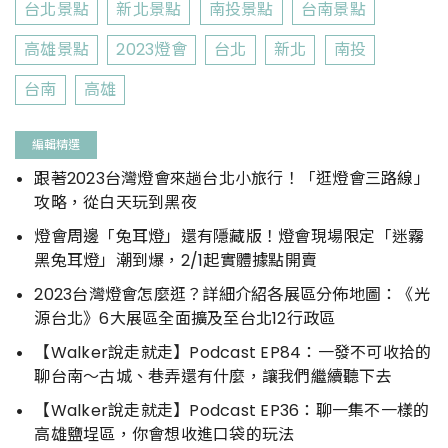
台北景點
新北景點
南投景點
台南景點
高雄景點
2023燈會
台北
新北
南投
台南
高雄
編輯精選
跟著2023台灣燈會來趟台北小旅行！「逛燈會三路線」
攻略，從白天玩到黑夜
燈會周邊「兔耳燈」還有隱藏版！燈會現場限定「迷霧
黑兔耳燈」潮到爆，2/1起實體據點開賣
2023台灣燈會怎麼逛？詳細介紹各展區分佈地圖：《光
源台北》6大展區全面擴及至台北12行政區
【Walker說走就走】Podcast EP84：一發不可收拾的
聊台南～古城、巷弄還有什麼，讓我們繼續聽下去
【Walker說走就走】Podcast EP36：聊一集不一樣的
高雄鹽埕區，你會想收進口袋的玩法