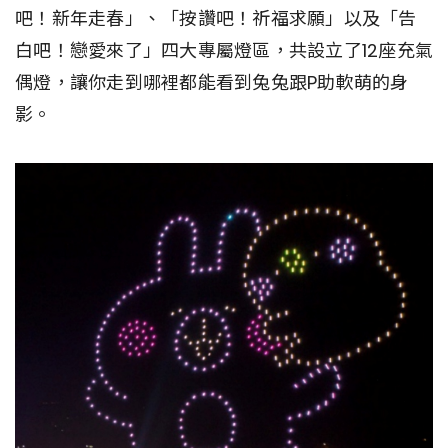
吧！新年走春」、「按讚吧！祈福求願」以及「告
白吧！戀愛來了」四大專屬燈區，共設立了12座充氣
偶燈，讓你走到哪裡都能看到兔兔跟P助軟萌的身
影。