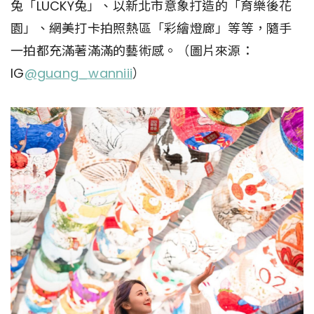
兔「LUCKY兔」、以新北市意象打造的「育樂後花
園」、網美打卡拍照熱區「彩繪燈廊」等等，隨手
一拍都充滿著滿滿的藝術感。（圖片來源：
IG
@guang_wanniii
）