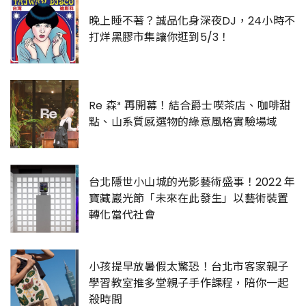
晚上睡不著？誠品化身深夜DJ，24小時不
打烊黑膠市集讓你逛到5/3！
Re 森³ 再開幕！結合爵士喫茶店、咖啡甜
點、山系質感選物的綠意風格實驗場域
台北隱世小山城的光影藝術盛事！2022 年
寶藏巖光節「未來在此發生」以藝術裝置
轉化當代社會
小孩提早放暑假太驚恐！台北市客家親子
學習教室推多堂親子手作課程，陪你一起
殺時間