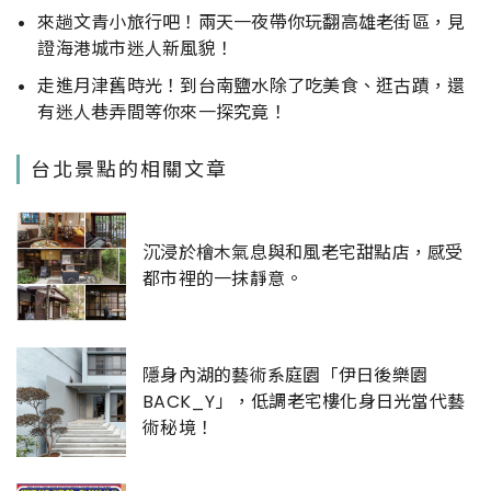
來趟文青小旅行吧！兩天一夜帶你玩翻高雄老街區，見
證海港城市迷人新風貌！
走進月津舊時光！到台南鹽水除了吃美食、逛古蹟，還
有迷人巷弄間等你來一探究竟！
台北景點的相關文章
沉浸於檜木氣息與和風老宅甜點店，感受
都市裡的一抹靜意。
隱身內湖的藝術系庭園「伊日後樂園
BACK_Y」，低調老宅樓化身日光當代藝
術秘境！