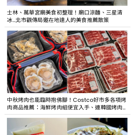
士林、萬華宮廟美食初整理！廟口涼麵、三星清
冰...北市觀傳局邀在地達人的美食推薦散策
中秋烤肉也能臨時抱佛腳！Costco好市多各項烤
肉商品推薦：海鮮烤肉組便宜入手、連韓國烤肉
常見的紫蘇葉也有