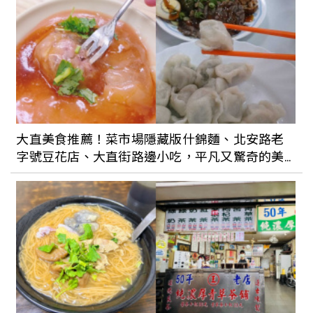
合，打造全新都市感，輕鬆散步就能走訪7
個西區特色景點美食，城市散步也很有
趣。
台電老屋化身潮電 POP-UP Store 快閃
店！雙好 2byWu&Chen 操刀設計，期間
限定推出人孔蓋銅鑼燒、電子音樂表演
大直美食推薦！菜市場隱藏版什錦麵、北安路老
字號豆花店、大直街路邊小吃，平凡又驚奇的美
踩在藝術上看見台北的美：水利處「台北
食都在這
蓋水」釋出全新城市彩繪人孔蓋設計成
品，預計9月與市民Say Hi !