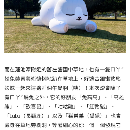
而在蓮池潭附近的舊左營國中草地，也有一隻ㄇㄚˊ
幾兔裝置藝術慵懶地趴在草地上，好適合跟懶豬豬
姊妹一起來這邊睡個午覺啊（咦）！本次燈會除了
有ㄇㄚˊ幾兔之外，它的好朋友「兔高高」、「高雄
熊」、「歡喜鼠」、「咕咕雞」、「紅豬豬」、
「LuLu（長頸鹿）」以及「獴弟弟（狐獴）」也會
藏身在草地旁樹洞，等著細心的你一個一個發現它