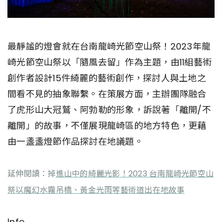
最靜謐的燈會就在台南龍崎光節空山祭！2023年龍
崎光節空山祭以「隨風去留」作為主題，由11組藝術
創作者設計15件綺麗的藝術創作，探討人與土地之
間看不見的抽象聯繫。在策展方面，主辦團隊融合
了虎形山大冠鷲、阿勃勒的形象，訴說著「離開/不
離開」的故事，不僅展現龍崎區的地方特色，更藉
由一盞盞燈節作品探討在地議題。
延伸閱讀：掉
進山中的綺麗光影！2023 台南龍崎光節空山
祭以魔幻水霧吊橋、黃金光雨等藝術道出在地故事
Info.