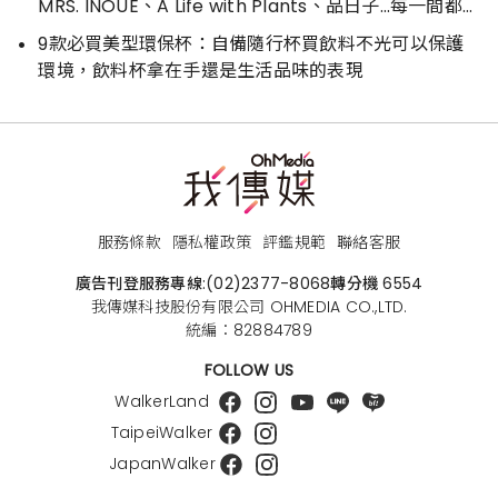
MRS. INOUE、A Life with Plants、品日子…每一間都好
好逛
9款必買美型環保杯：自備隨行杯買飲料不光可以保護
環境，飲料杯拿在手還是生活品味的表現
服務條款
隱私權政策
評鑑規範
聯絡客服
廣告刊登服務專線:
(02)2377-8068
轉分機 6554
我傳媒科技股份有限公司 OHMEDIA CO.,LTD.
統編：82884789
FOLLOW US
WalkerLand
TaipeiWalker
JapanWalker