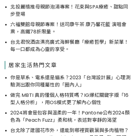
北投麗禧推母親節泡湯專案！花束與SPA療癒、甜點同
步登場
六福雙館母親節專案！送司康午茶 康乃馨花籃 演唱會
票，高鐵78折限量。
台北君悅酒店漂亮廣式海鮮餐廳「療癒哲學」新菜單！
每一口都成為心靈的享受。
居家生活熱門文章
你是草系、電系還是貓系？2023「台灣設計展」心理測
驗測出跟你同種屬性的「圈內人」
做完 MBTI 真的懂個人格特質嗎？IG爆紅關鍵字版「16
型人格分析」，用OS模式更了解內心個性
2024將會是包容與溫柔的一年！Pantone公布2024顏
色為「Peach Fuzz」柔和桃，表述對寧靜的渴望
台北除了建國花市外，還能到哪裡買觀葉與多肉植物？