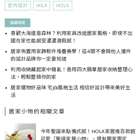
室內設計
IKEA
HOLA
編輯精選
喜歡大海還是森林？利用家具改造居家風格，即使不出
國在家也能感受濃濃渡假感！
居家佈置用家飾軟件堆疊美學！這4間不會與他人撞件
的設計品牌你一定要知道
利用收納藏起家中雜亂！善用四大簡單居家收納整理心
法，輕鬆整頓你的家
居家選物好品味 宅jài風格生活 相信好設計帶來美好生
活
居家小物的相關文章
今年聖誕來點儀式感！HOLA家居推百款超
可愛「聖誕家居小物」，還有獨家限定