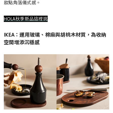
妝點角落儀式感。
HOLA秋季新品這裡挑
IKEA：運用玻璃、棉麻與胡桃木材質，為收納
空間增添沉穩感