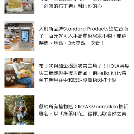
「跳舞的布丁狗」融化你的心
大創新品牌Standard Products進駐台南
了！百元就可入手高質感居家小物，開幕
時間、地點、3大亮點一次看！
布丁狗與酷企鵝這次當主角了！HOLA再度
與三麗鷗聯手復古商品，偕Hello Kitty帶
領五明星在中和環球設置快閃打卡點
獻給所有植物迷：IKEA×Marimekko推新
聯名，以「綠葉印花」詮釋北歐自然之美