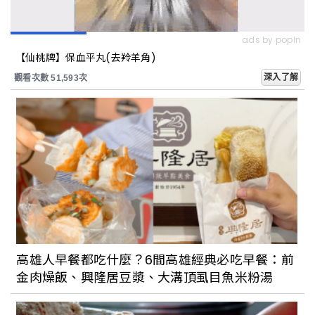
ads by popIn
【仙桃牌】保血平丸(去羚羊角)
深入了解
觀看次數 51,593次
高雄人早餐都吃什麼？6間高雄經典必吃早餐：前
金肉燥飯、興隆居豆漿、大溝頂虱目魚米粉湯