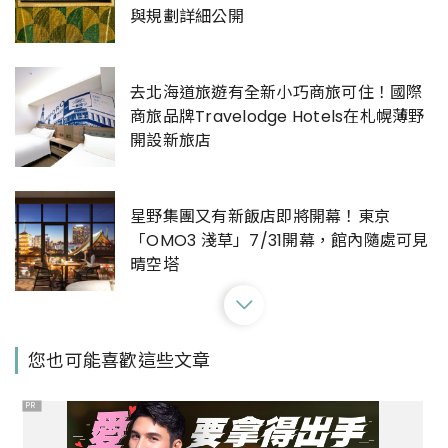
與規劃詳細公開
去北海道旅遊有全新小巧商旅可住！國際
商旅品牌Travelodge Hotels在札幌薄野
開設新旅店
星野集團又有新飯店即將開幕！東京
「OMO3 淺草」7/31開幕，館內隨處可見
晴空塔
去泰國旅遊住百年泰式高腳屋裡！在「馬
您也可能喜歡這些文章
哈布希羅姆別墅」感受新舊交融的清邁美
學
PR