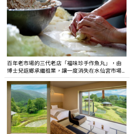
百年老市場的三代老店「福味珍手作魚丸」，由
博士兒返鄉承繼祖業，讓一度消失在水仙宮市場
的傳奇重起爐灶，帶來不變的手感與古早味