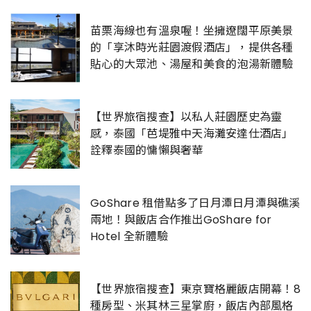
苗栗海線也有溫泉喔！坐擁遼闊平原美景
的「享沐時光莊園渡假酒店」，提供各種
貼心的大眾池、湯屋和美食的泡湯新體驗
【世界旅宿搜查】以私人莊園歷史為靈
感，泰國「芭堤雅中天海灘安達仕酒店」
詮釋泰國的慵懶與奢華
GoShare 租借點多了日月潭日月潭與礁溪
兩地！與飯店合作推出GoShare for
Hotel 全新體驗
【世界旅宿搜查】東京寶格麗飯店開幕！8
種房型、米其林三星掌廚，飯店內部風格