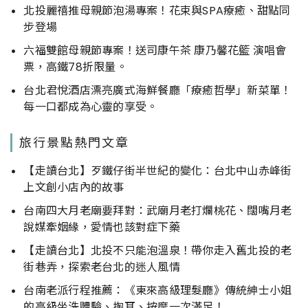
北投麗禧推母親節泡湯專案！花束與SPA療癒、甜點同
步登場
六福雙館母親節專案！送司康午茶 康乃馨花籃 演唱會
票，高鐵78折限量。
台北君悅酒店漂亮廣式海鮮餐廳「療癒哲學」新菜單！
每一口都成為心靈的享受。
旅行景點熱門文章
【走讀台北】歹鐵仔街半世紀的變化：台北中山赤峰街
上文創小店內的故事
台南四大月老廟要拜對：武廟月老打爛桃花、闊嘴月老
說媒牽姻緣，愛情也該對症下藥
【走讀台北】北投不只能泡溫泉！帶你走入舊北投的老
街巷弄，探索老台北的迷人風情
台南老派行程推薦：《東來高級理髮廳》傳統紳士小姐
的高級坐洗體驗、掏耳、按摩一次滿足！