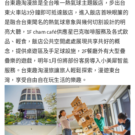
台東趣淘漫旅是全台唯一熱氣球主題飯店，步出台
東火車站3分鐘即可抵達飯店，進入飯店首映眼簾的
是融合台東聞名的熱氣球意象與幾何切割設計的明
亮大聽，1F cham café供應星巴克咖啡服務及各式飲
品、輕食，飯店公共空間處處展現共享共好的概
念，提供桌遊區及手足球設施，2F餐廳外有大型疊
疊樂的遊戲，明年1月份將部份客房導入小美犀智能
服務。台東趣淘漫旅讓旅人輕鬆探索，漫遊東台
灣，享受自由自在玩生活的樂趣。