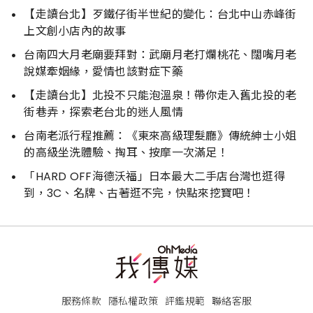
【走讀台北】歹鐵仔街半世紀的變化：台北中山赤峰街
上文創小店內的故事
台南四大月老廟要拜對：武廟月老打爛桃花、闊嘴月老
說媒牽姻緣，愛情也該對症下藥
【走讀台北】北投不只能泡溫泉！帶你走入舊北投的老
街巷弄，探索老台北的迷人風情
台南老派行程推薦：《東來高級理髮廳》傳統紳士小姐
的高級坐洗體驗、掏耳、按摩一次滿足！
「HARD OFF海德沃福」日本最大二手店台灣也逛得
到，3C、名牌、古著逛不完，快點來挖寶吧！
服務條款
隱私權政策
評鑑規範
聯絡客服