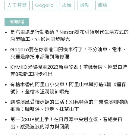
人工智慧
Gogoro
永續
通勤
飯店
編輯精選
是汽車還是行動收納？Nissan發布引領現代生活方式的
原型轎車，YT影片同步曝光
Gogoro要在你家巷口開機車行了！不分油車、電車，
只要是摩托車都隨到隨修理
KYMKO光陽機車2023新車發表！重機黃牌、輕型白牌
等8款新車同步推出
有檜木香的阿里山小火車！阿里山林鐵打造6輛《福森
號》，全檜木溫潤設計曝光
到礁溪感受慢步調的生活！別具特色的宜蘭礁溪咖啡廳
推薦：咖啡浴、逗走、抹茶山下
第一次SUP就上手！在日月潭中央划立槳、看絕美日
出，感受波浪的浮力與回饋