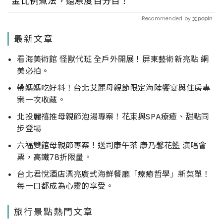
金比例煮法，還原度百分百！
Recommended by
最新文章
看海美術館 怪獸代班 全戶外開展！屏東藝術新亮點 網
美必拍。
帶媽媽吃好料！台北艾麗母親節限定海陸饗宴與住房專
案一次收藏。
北投麗禧推母親節泡湯專案！花束與SPA療癒、甜點同
步登場
六福雙館母親節專案！送司康午茶 康乃馨花籃 演唱會
票，高鐵78折限量。
台北君悅酒店漂亮廣式海鮮餐廳「療癒哲學」新菜單！
每一口都成為心靈的享受。
旅行景點熱門文章