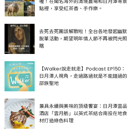
喔！在聞名海外的清境農場和日月潭等景
點裡，享受紅茶香、手作樂。
去死去死團該解散啦！全台各地發起幽默
脫單活動，期望明年情人節不再被閃光照
瞎
【Walker說走就走】Podcast EP150：
日月潭人視角，走過路過就是不能錯過的
邵族聖地
兼具永續與美味的頂級饗宴：日月潭雲品
酒店「雲月舫」以英式茶結合南投在地食
材打造綠色料理