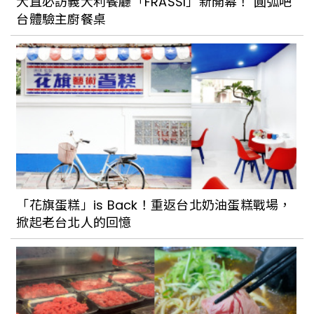
大直必訪義大利餐廳「FRASSI」新開幕！ 圓弧吧
台體驗主廚餐桌
「花旗蛋糕」is Back！重返台北奶油蛋糕戰場，
掀起老台北人的回憶