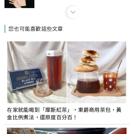
口罩再見！用2023春夏最夯的玫瑰色唇
您也可能喜歡這些文章
彩，為解放的美唇點上溫柔好氣色
出國玩買哪牌精品最划算？各國便宜精品
攻略總整理，用75折購入香奈兒、CELINE
質感包款
夏季穿搭必備！2023精品涼鞋推薦：
Chloe、Dior運動風涼鞋舒適百搭、BV草
在家就能喝到「摩斯紅茶」，東爵商用茶包，黃
編厚底涼鞋超時髦
金比例煮法，還原度百分百！