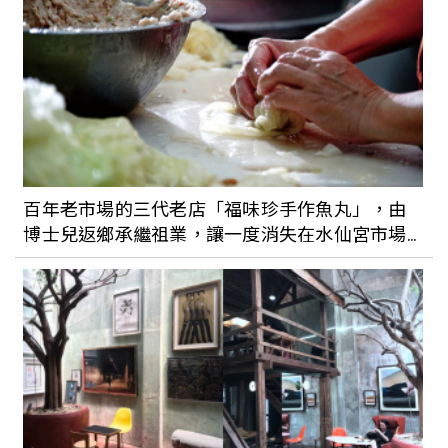
孔劉、金宇彬、瘦子最愛哪款香水？盤點
那些魅力男星愛用的「神秘性感香」，噴
上彷彿被他們擁入懷
2023夏季必備底妝新品推薦！防水控油粉
餅、遮瑕氣墊、霧面持久粉底液全都有
百年老市場的三代老店「福味珍手作魚丸」，由
博士兒返鄉承繼祖業，讓一度消失在水仙宮市場
的傳奇重起爐灶，帶來不變的手感與古早味