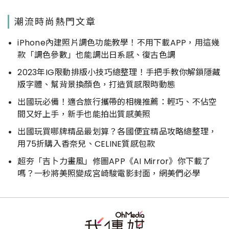
潮流時尚熱門文章
iPhone內建照片調色功能教學！不用下載APP，用這幾
款「調色參數」也能調出日系感、復古色調
2023年IG限動排版小技巧總整理！手把手教你解鎖隱藏
版字體、幫背景換顏色，打造質感限時動態
出國玩必備！適合旅行攜帶的相機推薦：輕巧、不佔空
間又好上手，新手也能拍出質感美照
出國玩買哪牌精品最划算？各國便宜精品攻略總整理，
用75折購入香奈兒、CELINE質感包款
超夯「吉卜力畫風」修圖APP《AI Mirror》你下載了
嗎？一秒將美照變成宮崎駿電影封面，網美們必學