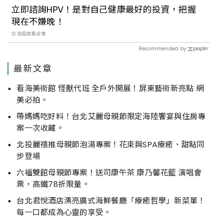
立即諮詢HPV！是對自己健康最好的投資，把握
現在不嫌晚！
台灣癌症基金會
Recommended by
最新文章
看海美術館 怪獸代班 全戶外開展！屏東藝術新亮點 網
美必拍。
帶媽媽吃好料！台北艾麗母親節限定海陸饗宴與住房專
案一次收藏。
北投麗禧推母親節泡湯專案！花束與SPA療癒、甜點同
步登場
六福雙館母親節專案！送司康午茶 康乃馨花籃 演唱會
票，高鐵78折限量。
台北君悅酒店漂亮廣式海鮮餐廳「療癒哲學」新菜單！
每一口都成為心靈的享受。