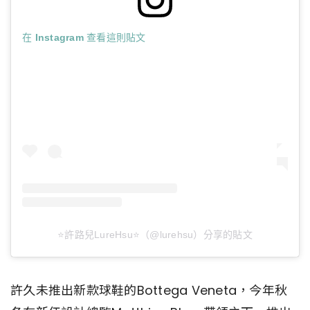
在 Instagram 查看這則貼文
⭐️許路兒LureHsu⭐️（@lurehsu）分享的貼文
許久未推出新款球鞋的Bottega Veneta，今年秋