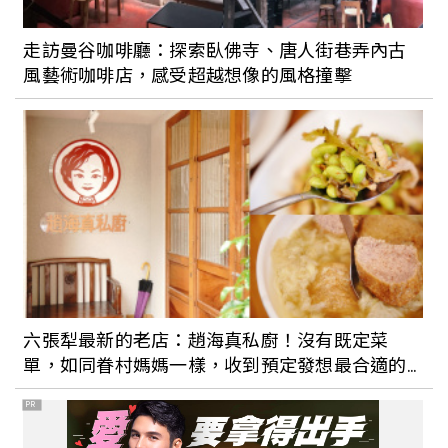
走訪曼谷咖啡廳：探索臥佛寺、唐人街巷弄內古
風藝術咖啡店，感受超越想像的風格撞擊
六張犁最新的老店：趙海真私廚！沒有既定菜
單，如同眷村媽媽一樣，收到預定發想最合適的
眷村菜
PR