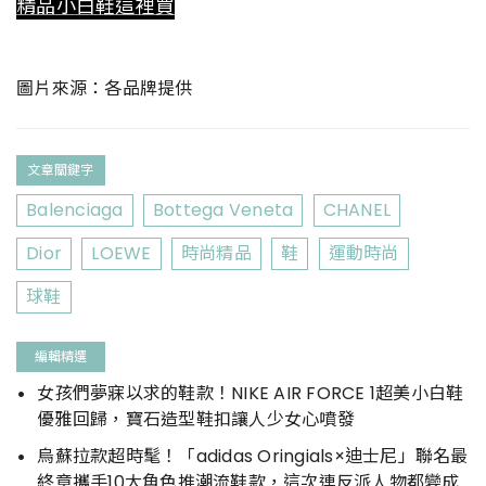
精品小白鞋這裡買
圖片來源：各品牌提供
文章關鍵字
Balenciaga
Bottega Veneta
CHANEL
Dior
LOEWE
時尚精品
鞋
運動時尚
球鞋
編輯精選
女孩們夢寐以求的鞋款！NIKE AIR FORCE 1超美小白鞋
優雅回歸，寶石造型鞋扣讓人少女心噴發
烏蘇拉款超時髦！「adidas Oringials×迪士尼」聯名最
終章攜手10大角色推潮流鞋款，這次連反派人物都變成