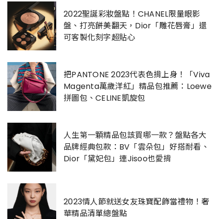
2022聖誕彩妝盤點！CHANEL限量眼影
盤、打亮餅美翻天，Dior「雕花唇膏」還
可客製化刻字超貼心
把PANTONE 2023代表色揹上身！「Viva
Magenta萬歲洋紅」精品包推薦：Loewe
拼圖包、CELINE凱旋包
人生第一顆精品包該買哪一款？盤點各大
品牌經典包款：BV「雲朵包」好搭耐看、
Dior「黛妃包」連Jisoo也愛揹
2023情人節就送女友珠寶配飾當禮物！奢
華精品清單總盤點