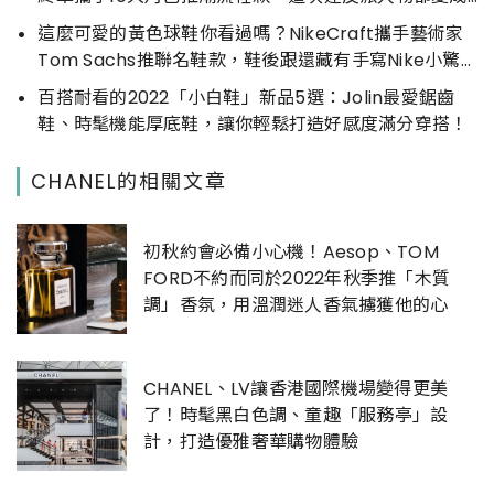
球鞋主角啦！
這麼可愛的黃色球鞋你看過嗎？NikeCraft攜手藝術家
Tom Sachs推聯名鞋款，鞋後跟還藏有手寫Nike小驚
喜
百搭耐看的2022「小白鞋」新品5選：Jolin最愛鋸齒
鞋、時髦機能厚底鞋，讓你輕鬆打造好感度滿分穿搭！
CHANEL的相關文章
初秋約會必備小心機！Aesop、TOM
FORD不約而同於2022年秋季推「木質
調」香氛，用溫潤迷人香氣擄獲他的心
CHANEL、LV讓香港國際機場變得更美
了！時髦黑白色調、童趣「服務亭」設
計，打造優雅奢華購物體驗