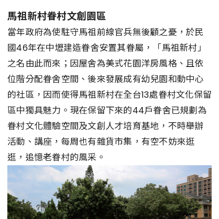
馬祖新村眷村文創園區
當年政府為使駐守馬祖前線官兵無後顧之憂，於民
國46年在中壢建造眷舍安置其眷屬，「馬祖新村」
之名由此而來；因屋舍為美式花園洋房風格、且依
位階分配眷舍空間、後來發展成有幼兒園和動中心
的社區，因而使得馬祖新村在全台13處眷村文化保留
區中獨具魅力。現在保留下來的44戶眷舍已規劃為
眷村文化體驗空間及文創人才培育基地，不時舉辦
活動、講座，每周也有雜貨市集，有空不妨來逛
逛，追憶老眷村的風采。