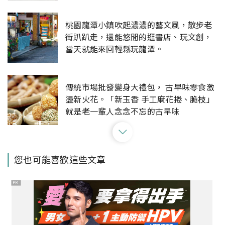
桃園龍潭小鎮吹起濃濃的藝文風，散步老
街趴趴走，還能悠閒的逛書店、玩文創，
當天就能來回輕鬆玩龍潭。
傳統市場批發變身大禮包， 古早味零食激
盪新火花。「新玉香 手工麻花捲、脆枝」
就是老一輩人念念不忘的古早味
【Walker說走就走】Podcast EP246 原
您也可能喜歡這些文章
來「斗六老街區」的文化底蘊與重生這麼
精彩
PR