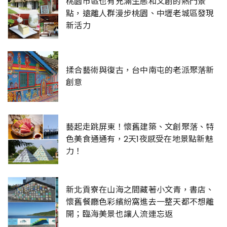
桃園市區也有充滿生態和文創的熱門景
點，遠離人群漫步桃園、中壢老城區發現
新活力
揉合藝術與復古，台中南屯的老派聚落新
創意
藝起走跳屏東！懷舊建築、文創聚落、特
色美食通通有，2天1夜感受在地景點新魅
力！
新北貢寮在山海之間藏著小文青，書店、
懷舊餐廳色彩繽紛窩進去一整天都不想離
開；臨海美景也讓人流連忘返