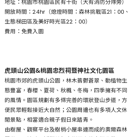
地址：桃園市桃園區民有十街（大有消防分隊旁）
開放時間：24hr（熄燈時間：森林挑戰區21：00、
生態梯田區及美好時光區22：00）
費用：免費入園
虎頭山公園&桃園忠烈祠暨神社文化園區
桃園市郊的虎頭山公園，林木蓊鬱蒼翠、動植物生
態豐富，春櫻、夏荷、秋楓、冬梅，四季擁有不同
的風情。園區規劃有多條完善的環狀登山步道，方
便民眾輕鬆接近大自然；公園周邊也有多項人文休
閒景點，相當適合親子假日來踏青。
由樹屋、觀察平台及樹梢小屋串連而成的奧爾森林