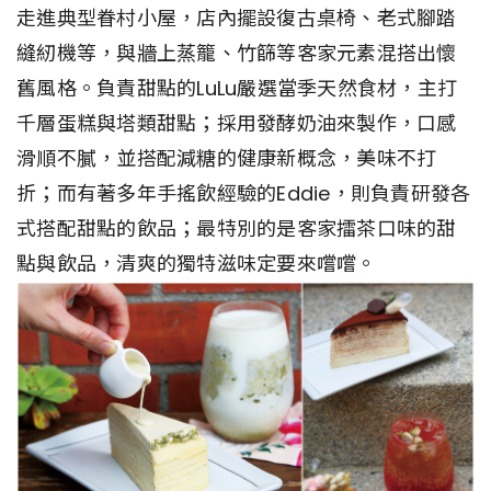
走進典型眷村小屋，店內擺設復古桌椅、老式腳踏
縫紉機等，與牆上蒸籠、竹篩等客家元素混搭出懷
舊風格。負責甜點的LuLu嚴選當季天然食材，主打
千層蛋糕與塔類甜點；採用發酵奶油來製作，口感
滑順不膩，並搭配減糖的健康新概念，美味不打
折；而有著多年手搖飲經驗的Eddie，則負責研發各
式搭配甜點的飲品；最特別的是客家擂茶口味的甜
點與飲品，清爽的獨特滋味定要來嚐嚐。