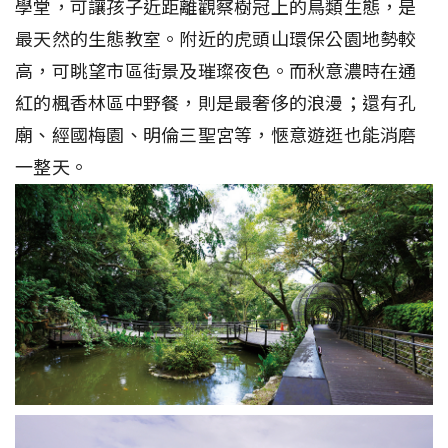
學堂，可讓孩子近距離觀察樹冠上的鳥類生態，是
最天然的生態教室。附近的虎頭山環保公園地勢較
高，可眺望市區街景及璀璨夜色。而秋意濃時在通
紅的楓香林區中野餐，則是最奢侈的浪漫；還有孔
廟、經國梅園、明倫三聖宮等，愜意遊逛也能消磨
一整天。