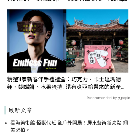
煌歷史
精選11家新春伴手禮禮盒：巧克力、卡士達瑪德
蓮、蝴蝶餅、水果蛋捲...還有炎亞綸帶來的新產
品！
Recommended by
最新文章
看海美術館 怪獸代班 全戶外開展！屏東藝術新亮點 網
美必拍。