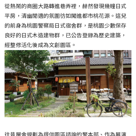
從熱鬧的商圈大路轉進巷弄裡，赫然發現幾幢日式
平房，清幽閒適的氛圍彷如闖進都市桃花源。這兒
的前身為桃園警察局日式宿舍群，是桃園少數保存
良好的日式木造建物群，已公告登錄為歷史建築，
經整修活化後成為文創園區。
往昔屋舍規劃為提供園區諮詢的警本部、作為展演