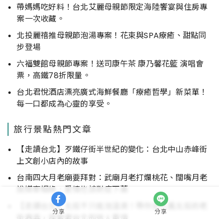
帶媽媽吃好料！台北艾麗母親節限定海陸饗宴與住房專
案一次收藏。
北投麗禧推母親節泡湯專案！花束與SPA療癒、甜點同
步登場
六福雙館母親節專案！送司康午茶 康乃馨花籃 演唱會
票，高鐵78折限量。
台北君悅酒店漂亮廣式海鮮餐廳「療癒哲學」新菜單！
每一口都成為心靈的享受。
旅行景點熱門文章
【走讀台北】歹鐵仔街半世紀的變化：台北中山赤峰街
上文創小店內的故事
台南四大月老廟要拜對：武廟月老打爛桃花、闊嘴月老
說媒牽姻緣，愛情也該對症下藥
【走讀台北】北投不只能泡溫泉！帶你走入舊北投的老
分享
分享
街巷弄，探索老台北的迷人風情