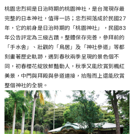
桃園忠烈祠是日治時期的桃園神社，是台灣現存最
完整的日本神社，值得一訪；忠烈祠落成於民國27
年，它的前身是日治時期的「桃園神社」，民國83
年公告評定為三級古蹟。整體保存完善，參拜前的
「手水舍」、壯觀的「鳥居」及「神社參道」等都
刻畫著歷史軌跡，遇到春秋兩季呈現的景色個不
同，初春櫻花綻放鮮豔動人，秋季又能欣賞到楓紅
美景，中門與拜殿與參道連接，拾階而上還能欣賞
整個神社的全貌。