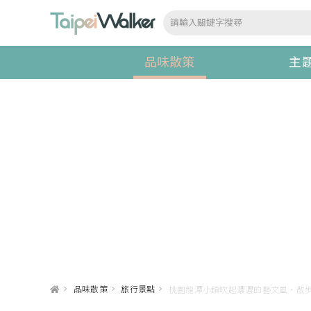
品味散策
主
>
品味散策
>
旅行景點
>
桃園龍潭小鎮吹起濃濃的藝文風，散