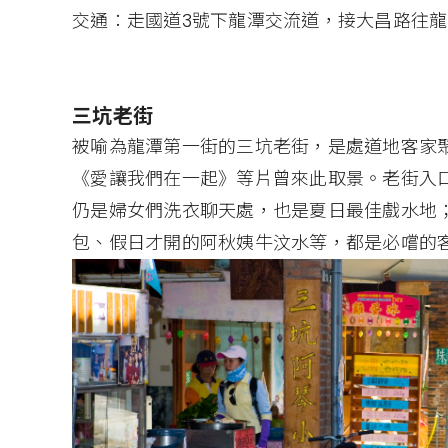
交通：走國道3號下龍潭交流道，接大昌路往
三坑老街
被喻為龍潭第一街的三坑老街，是處道地客家
《愛讓我們在一起》等片曾來此取景。老街入
仍是婦女們洗衣聊天處，也是夏日最佳戲水地
包、假日才開的阿秋姨牛汶水等，都是必嚐的