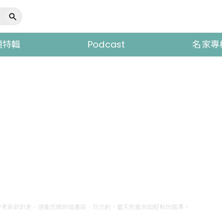
題特輯
Podcast
名家專
步老街趴趴走，還能悠閒的逛書店、玩文創，當天就能來回輕鬆玩龍潭。