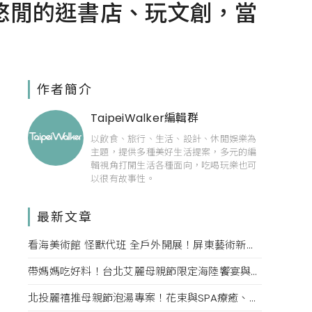
悠閒的逛書店、玩文創，當
作者簡介
TaipeiWalker編輯群
以飲食、旅行、生活、設計、休閒娛樂為
主題，提供多種美好生活提案，多元的編
輯視角打開生活各種面向，吃喝玩樂也可
以很有故事性。
最新文章
看海美術館 怪獸代班 全戶外開展！屏東藝術新亮點 網美必拍。
帶媽媽吃好料！台北艾麗母親節限定海陸饗宴與住房專案一次收藏。
北投麗禧推母親節泡湯專案！花束與SPA療癒、甜點同步登場