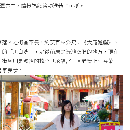
龍潭方向，續接福龍路轉進巷子可抵。
聚落。老街並不長，約莫百來公尺，《大尾鱸鰻》、
口的「黑白洗」，是從前居民洗滌衣服的地方，現在
；街尾則是聚落的核心「永福宮」。老街上阿香菜
客家美食。