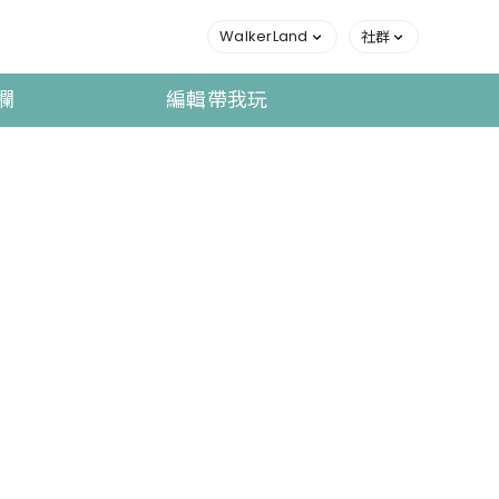
WalkerLand
社群
欄
編輯帶我玩