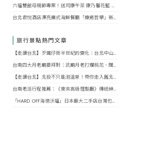
六福雙館母親節專案！送司康午茶 康乃馨花籃 演唱會票，高鐵78折限量。
台北君悅酒店漂亮廣式海鮮餐廳「療癒哲學」新菜單！每一口都成為心靈的享受。
旅行景點熱門文章
【走讀台北】歹鐵仔街半世紀的變化：台北中山赤峰街上文創小店內的故事
台南四大月老廟要拜對：武廟月老打爛桃花、闊嘴月老說媒牽姻緣，愛情也該對症下藥
【走讀台北】北投不只能泡溫泉！帶你走入舊北投的老街巷弄，探索老台北的迷人風情
台南老派行程推薦：《東來高級理髮廳》傳統紳士小姐的高級坐洗體驗、掏耳、按摩一次滿足！
「HARD OFF海德沃福」日本最大二手店台灣也逛得到，3C、名牌、古著逛不完，快點來挖寶吧！