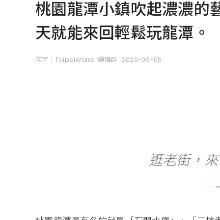
桃園龍潭小鎮吹起濃濃的
天就能來回輕鬆玩龍潭。
文字｜TaipeiWalker編輯群
2020-06-05
逛老街，來