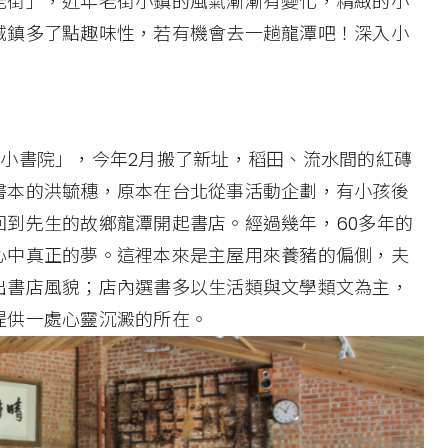
老街」，近年老街小鎮的風氣漸漸有變化，精緻的小
城鎮多了點趣味性，若有機會去一趟龍潭吧！深入小
讀小書院」，今年2月搬了新址，稻田、流水間的紅磚
書本的洪毓穗，原本在台北從事活動企劃，有小孩後
回到先生的故鄉龍潭開起書店。經過幾年，60多年的
心中真正的夢。這裡本來是主屋用來養豬的偏側，夫
出書店風貌；店內選書多以生活類與文學類文為主，
提供一處心靈沉澱的所在。