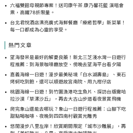
六福雙館母親節專案！送司康午茶 康乃馨花籃 演唱會
票，高鐵78折限量。
台北君悅酒店漂亮廣式海鮮餐廳「療癒哲學」新菜單！
每一口都成為心靈的享受。
熱門文章
望海發呆是最好的解憂良藥！新北三芝淺水灣一日遊行
程推薦：到海景咖啡廳放空、傍晚去望海平台看夕陽
嘉義海線一日遊！漫步最美秘境「白水湖壽島」、東石
烤蚵吃到飽，還可以順遊故宮南院、用九柑仔店
桃園海線一日遊！到竹圍漁港吃生魚片、探訪台版撒哈
拉沙漠「草漯沙丘」，再去大古山步道看夜景賞飛機
爬完象山還能去哪玩？象山一日遊行程推薦：山腳下吃
甜點喝咖啡、夜晚到四四南村觀賞光雕秀
悠閒漫步八里左岸！欣賞期間限定「城市沙雕展」，再