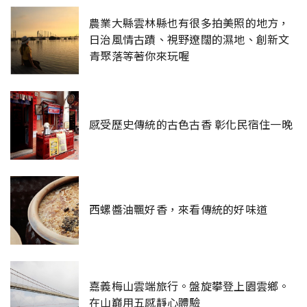
農業大縣雲林縣也有很多拍美照的地方，
日治風情古蹟、視野遼闊的濕地、創新文
青聚落等著你來玩喔
感受歷史傳統的古色古香 彰化民宿住一晚
西螺醬油飄好香，來看傳統的好味道
嘉義梅山雲端旅行。盤旋攀登上園雲鄉。
在山巔用五感靜心體驗