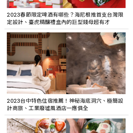
大溪9大特色景點二日遊！絕美透明步道、
最潮復古餐車、老屋民宿、懷舊茶屋拍不
2023春節限定啤酒有哪些？海尼根推首支台灣限
停！
定設計、臺虎精釀禮盒內的巨型錢母超有才
鶯歌一日漫行，感受台灣景德鎮老品牌展
新意
桃園龍潭小鎮吹起濃濃的藝文風，散步老
街趴趴走，還能悠閒的逛書店、玩文創，
當天就能來回輕鬆玩龍潭。
2023台中特色住宿推薦！神秘海底洞穴、極簡設
計商旅、工業廢墟風酒店一應俱全
【Walker說走就走】Podcast EP140：
佩岑的三峽口袋私旅&地道好味道和你印
象中的三峽有什麼不同呢？