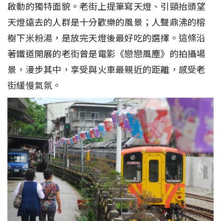
啟動的獨特面貌。老街上提筆寫天燈、引頸抬頭望
天燈遠去的人群是十分歡樂的風景；人聲鼎沸的榕
樹下米粉湯，是放完天燈後最好吃的選擇。這條沿
著鐵道開展的老街曾是電影《戀戀風塵》的拍攝場
景，漫步其中，享受與火車最親近的距離，感受老
街緩慢氣氛。