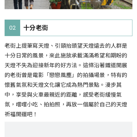
十分老街
02
老街上提筆寫天燈、引頸抬頭望天燈遠去的人群是
十分日常的風景，來此施放承載滿滿希望和期盼的
天燈不失為迎接新年的好方法。這條沿著鐵道開展
的老街曾是電影「戀戀風塵」的拍攝場景，特有的
懷舊氣氛和天燈文化讓它成為熱門景點。漫步其
中，享受與火車最親近的距離，感受老街緩慢氣
氛，嚐嚐小吃、拍拍照，再放一個屬於自己的天燈
祈福開運吧！