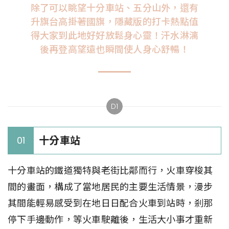
除了可以眺望十分車站、五分山外，還有
升旗台高掛著國旗，隱藏版的打卡熱點值
得大家到此地好好放鬆身心靈！汗水淋漓
後再登高望遠也瞬間使人身心舒暢！
D1
十分車站
01
十分車站的鐵道獨特與老街比鄰而行，火車穿梭其
間的畫面，構成了當地居民的主要生活情景，漫步
其間能輕易感受到在地日日配合火車到站時，剎那
停下手邊動作，等火車駛離後，生活大小事才重新