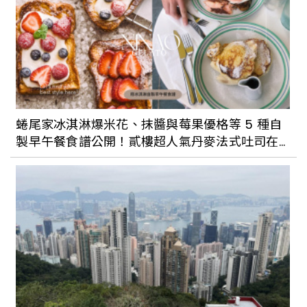
蜷尾家冰淇淋爆米花、抹醬與莓果優格等 5 種自
製早午餐食譜公開！貳樓超人氣丹麥法式吐司在
家就做得出