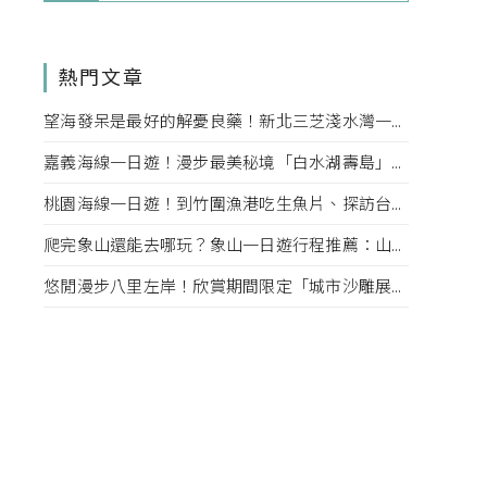
熱門文章
望海發呆是最好的解憂良藥！新北三芝淺水灣一日遊行程推薦：到海景咖啡廳放空、傍晚去望海平台看夕陽
嘉義海線一日遊！漫步最美秘境「白水湖壽島」、東石烤蚵吃到飽，還可以順遊故宮南院、用九柑仔店
桃園海線一日遊！到竹圍漁港吃生魚片、探訪台版撒哈拉沙漠「草漯沙丘」，再去大古山步道看夜景賞飛機
爬完象山還能去哪玩？象山一日遊行程推薦：山腳下吃甜點喝咖啡、夜晚到四四南村觀賞光雕秀
悠閒漫步八里左岸！欣賞期間限定「城市沙雕展」，再到「美好時光．八里」享受復古咖啡時光