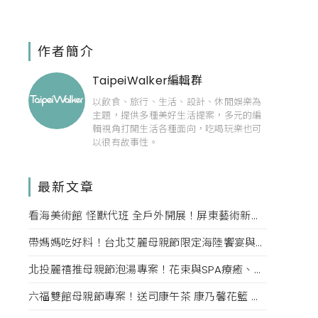
作者簡介
TaipeiWalker編輯群
以飲食、旅行、生活、設計、休閒娛樂為
主題，提供多種美好生活提案，多元的編
輯視角打開生活各種面向，吃喝玩樂也可
以很有故事性。
最新文章
看海美術館 怪獸代班 全戶外開展！屏東藝術新亮點 網美必拍。
帶媽媽吃好料！台北艾麗母親節限定海陸饗宴與住房專案一次收藏。
北投麗禧推母親節泡湯專案！花束與SPA療癒、甜點同步登場
六福雙館母親節專案！送司康午茶 康乃馨花籃 演唱會票，高鐵78折限量。