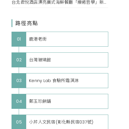
台北君悅酒店漂亮廣式海鮮餐廳「療癒哲學」新菜單！每一口都成為心靈的享受。
路徑亮點
鹿港老街
01
台灣玻璃館
02
Kenny Lab 食驗所霜淇淋
03
鄭玉珍餅舖
04
小芹人文民宿(彰化縣民宿037號)
05