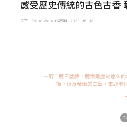
感受歷史傳統的古色古香 
文字｜TaipeiWalker編輯群
2020-06-03
一府二鹿三艋舺，鹿港是歷史悠久的
街，以及精緻的工藝，來鹿港
D1