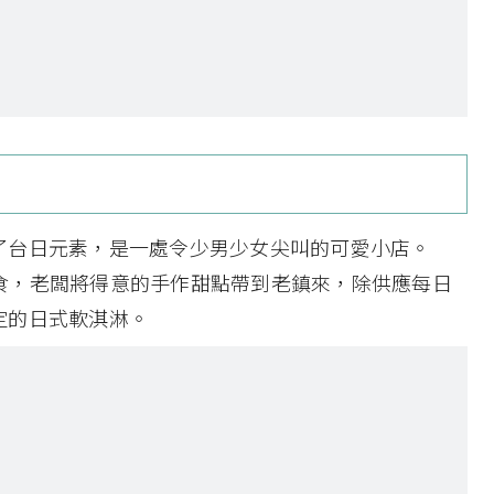
了台日元素，是一處令少男少女尖叫的可愛小店。
fé一三食，老闆將得意的手作甜點帶到老鎮來，除供應每日
定的日式軟淇淋。