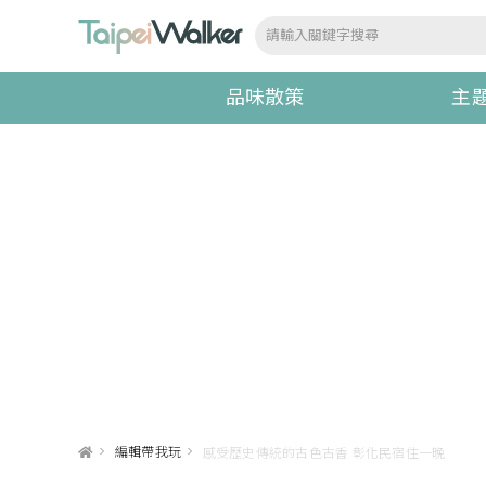
品味散策
主
>
編輯帶我玩
>
感受歷史傳統的古色古香 彰化民宿住一晚