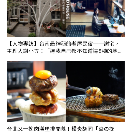
【人物專訪】台南最神秘的老屋民宿──謝宅，
主理人謝小五：「連我自己都不知道這8棟的地
址。」
台北又一挽肉漢堡排開幕！橘炎胡同「焱の挽