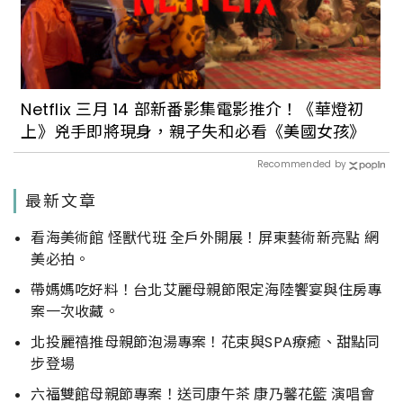
Netflix 三月 14 部新番影集電影推介！《華燈初
上》兇手即將現身，親子失和必看《美國女孩》
Recommended by
最新文章
看海美術館 怪獸代班 全戶外開展！屏東藝術新亮點 網
美必拍。
帶媽媽吃好料！台北艾麗母親節限定海陸饗宴與住房專
案一次收藏。
北投麗禧推母親節泡湯專案！花束與SPA療癒、甜點同
步登場
六福雙館母親節專案！送司康午茶 康乃馨花籃 演唱會