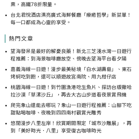
票，高鐵78折限量。
台北君悅酒店漂亮廣式海鮮餐廳「療癒哲學」新菜單！
每一口都成為心靈的享受。
熱門文章
望海發呆是最好的解憂良藥！新北三芝淺水灣一日遊行
程推薦：到海景咖啡廳放空、傍晚去望海平台看夕陽
嘉義海線一日遊！漫步最美秘境「白水湖壽島」、東石
烤蚵吃到飽，還可以順遊故宮南院、用九柑仔店
桃園海線一日遊！到竹圍漁港吃生魚片、探訪台版撒哈
拉沙漠「草漯沙丘」，再去大古山步道看夜景賞飛機
爬完象山還能去哪玩？象山一日遊行程推薦：山腳下吃
甜點喝咖啡、夜晚到四四南村觀賞光雕秀
悠閒漫步八里左岸！欣賞期間限定「城市沙雕展」，再
到「美好時光．八里」享受復古咖啡時光