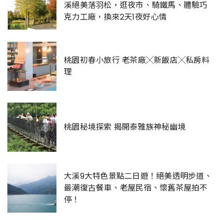
溪絕美落羽松，逛夜市、騎鐵馬、體驗巧
克力工廠，換來2天1夜好心情
桃園初春小旅行 老茶廠╳新飯店╳私房料
理
桃園秘境探索 揭開泰雅族神秘幽境
大溪9大特色景點二日遊！絕美透明步道、
最潮復古餐車、老屋民宿、懷舊茶屋拍不
停！