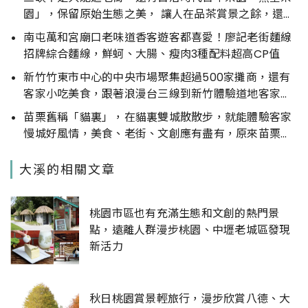
園」，保留原始生態之美， 讓人在品茶賞景之餘，還能
感受濃濃的森林氣息
南屯萬和宮廟口老味道香客遊客都喜愛！廖記老街麵線
招牌綜合麵線，鮮蚵、大腸、瘦肉3種配料超高CP值
新竹竹東市中心的中央市場聚集超過500家攤商，還有
客家小吃美食，跟著浪漫台三線到新竹體驗道地客家小
旅行
苗栗舊稱「貓裏」，在貓裏雙城散散步，就能體驗客家
慢城好風情，美食、老街、文創應有盡有，原來苗栗市
這麼精彩
大溪的相關文章
桃園市區也有充滿生態和文創的熱門景
點，遠離人群漫步桃園、中壢老城區發現
新活力
秋日桃園賞景輕旅行，漫步欣賞八德、大