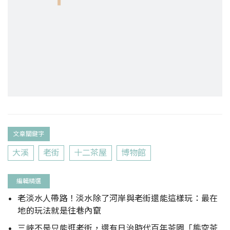
文章關鍵字
大溪
老街
十二茶屋
博物館
編輯精選
老淡水人帶路！淡水除了河岸與老街還能這樣玩：最在
地的玩法就是往巷內竄
三峽不是只能逛老街，還有日治時代百年茶園「熊空茶