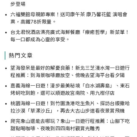
步登場
六福雙館母親節專案！送司康午茶 康乃馨花籃 演唱會
票，高鐵78折限量。
台北君悅酒店漂亮廣式海鮮餐廳「療癒哲學」新菜單！
每一口都成為心靈的享受。
熱門文章
望海發呆是最好的解憂良藥！新北三芝淺水灣一日遊行
程推薦：到海景咖啡廳放空、傍晚去望海平台看夕陽
嘉義海線一日遊！漫步最美秘境「白水湖壽島」、東石
烤蚵吃到飽，還可以順遊故宮南院、用九柑仔店
桃園海線一日遊！到竹圍漁港吃生魚片、探訪台版撒哈
拉沙漠「草漯沙丘」，再去大古山步道看夜景賞飛機
爬完象山還能去哪玩？象山一日遊行程推薦：山腳下吃
甜點喝咖啡、夜晚到四四南村觀賞光雕秀