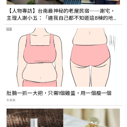
市：純白老宅、日式建築，還能把海景盡
【人物專訪】台南最神秘的老屋民宿──謝宅，
收眼底
主理人謝小五：「連我自己都不知道這8棟的地
址。」
PR
2022是台灣傳統菜市場大改造的元年？樹
林「保安市場」全面翻新改造：純白色系
建築融入盎然綠意
來場遠離市區的輕旅行吧！別具特色的九
份住宿推薦：九份海論坐擁山海美景、神
隱之森帶你穿越時空回到過去
肚腩一抓一大把，只需1個雞蛋，用一個瘦一個
新素簡
台北人過年去哪玩好？2023北部走春景點
總整理：北投三層崎花園彷彿置身日本富
良野、造訪桃園神社開啟一年好運