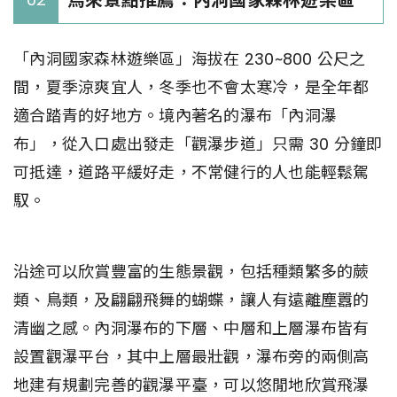
烏來景點推薦：內洞國家森林遊樂區
「內洞國家森林遊樂區」海拔在 230~800 公尺之
間，夏季涼爽宜人，冬季也不會太寒冷，是全年都
適合踏青的好地方。境內著名的瀑布「內洞瀑
布」，從入口處出發走「觀瀑步道」只需 30 分鐘即
可抵達，道路平緩好走，不常健行的人也能輕鬆駕
馭。
沿途可以欣賞豐富的生態景觀，包括種類繁多的蕨
類、鳥類，及翩翩飛舞的蝴蝶，讓人有遠離塵囂的
清幽之感。內洞瀑布的下層、中層和上層瀑布皆有
設置觀瀑平台，其中上層最壯觀，瀑布旁的兩側高
地建有規劃完善的觀瀑平臺，可以悠閒地欣賞飛瀑