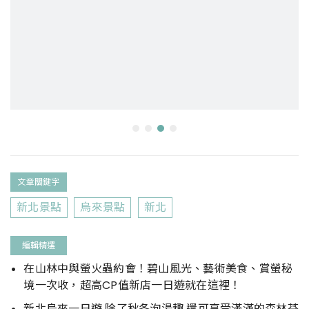
文章關鍵字
新北景點
烏來景點
新北
編輯精選
在山林中與螢火蟲約會！碧山風光、藝術美食、賞螢秘
境一次收，超高CP值新店一日遊就在這裡！
新北烏來一日遊 除了秋冬泡湯趣 還可享受滿滿的森林芬