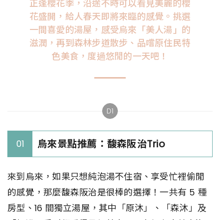
正逢櫻花季，沿途不時可以看見美麗的櫻
花盛開，給人春天即將來臨的感覺。挑選
一間喜愛的湯屋，感受烏來「美人湯」的
滋潤，再到森林步道散步、品嚐原住民特
色美食，度過悠閒的一天吧！
D1
烏來景點推薦：馥森阪治Trio
01
來到烏來，如果只想純泡湯不住宿、享受忙裡偷閒
的感覺，那麼馥森阪治是很棒的選擇！一共有 5 種
房型、16 間獨立湯屋，其中「原沐」、「森沐」及