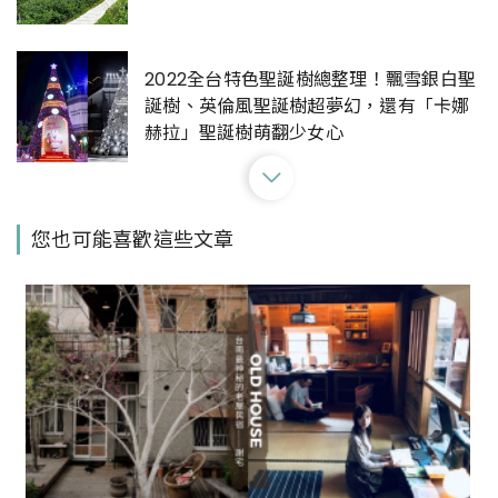
2022全台特色聖誕樹總整理！飄雪銀白聖
誕樹、英倫風聖誕樹超夢幻，還有「卡娜
赫拉」聖誕樹萌翻少女心
Gucci板橋大遠百店強勢回歸！全新店面3
您也可能喜歡這些文章
大亮點：百坪奢華空間、百款經典設計，
還能搶先選購Ella最愛的迷你腋下包
冬季的貢寮一日遊要去哪玩？探訪東北角
山海秘境，品嚐當季最鮮美九孔、鮑魚
連假去哪踩點好？精選全台星巴克特色門