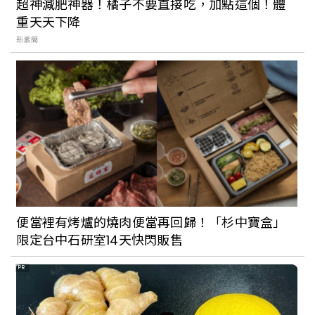
超神減肥神器！橘子不要直接吃，加點這個！體
重天天下降
新素簡
便當裡有烤爐的燒肉便當再回歸！「杉中寶盒」
限定台中石研室14天快閃販售
PR