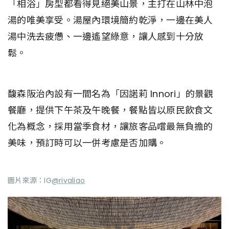
「相浴」房型都看得見絕美山景，主打在山林中泡
湯的唯美享受。湯屋內環境簡約乾淨，一邊在美人
湯中洗去疲憊、一邊遙望綠意，讓人感到十分放
鬆。
馥森阪治內設有一間名為「因諾莉 Innori」的景觀
餐廳，提供下午茶及午晚餐，餐點皆以原民飲食文
化為概念，採用當季食材，讓旅客品嚐最無負擔的
美味，預訂時可以一併考慮是否加購。
圖片來源：IG
@rivaliao