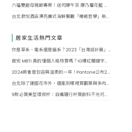
六福雙館母親節專案！送司康午茶 康乃馨花籃 演唱會票，高鐵78折限量。
台北君悅酒店漂亮廣式海鮮餐廳「療癒哲學」新菜單！每一口都成為心靈的享受。
居家生活熱門文章
你是草系、電系還是貓系？2023「台灣設計展」心理測驗測出跟你同種屬性的「圈內人」
做完 MBTI 真的懂個人格特質嗎？IG爆紅關鍵字版「16型人格分析」，用OS模式更了解內心個性
2024將會是包容與溫柔的一年！Pantone公布2024顏色為「Peach Fuzz」柔和桃，表述對寧靜的渴望
台北除了建國花市外，還能到哪裡買觀葉與多肉植物？MRS. INOUE、A Life with Plants、品日子…每一間都好好逛
9款必買美型環保杯：自備隨行杯買飲料不光可以保護環境，飲料杯拿在手還是生活品味的表現