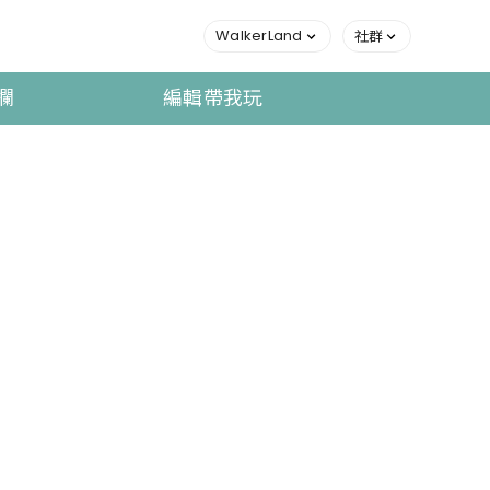
WalkerLand
社群
欄
編輯帶我玩