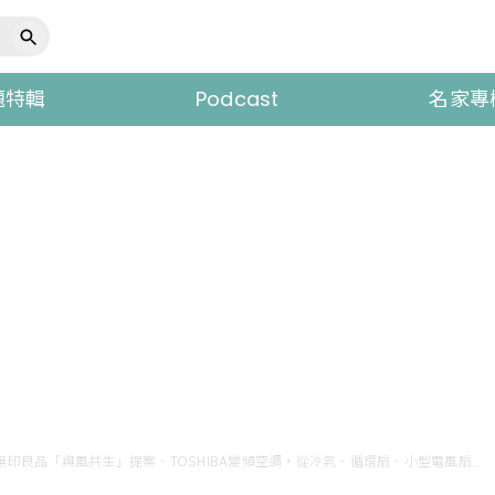
題特輯
Podcast
名家專
夏天家電想省電絕對少不了它！MUJI無印良品「與風共生」提案、TOSHIBA變頻空調，從冷氣、循環扇、小型電風扇的互補，打造夏日涼感小窩