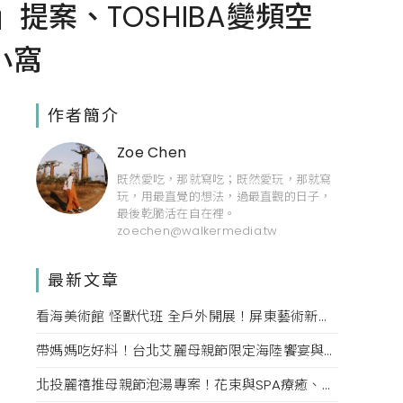
提案、TOSHIBA變頻空
小窩
作者簡介
Zoe Chen
既然愛吃，那就寫吃；既然愛玩，那就寫
玩，用最直覺的想法，過最直觀的日子，
最後乾脆活在自在裡。
zoechen@walkermedia.tw
最新文章
看海美術館 怪獸代班 全戶外開展！屏東藝術新亮點 網美必拍。
帶媽媽吃好料！台北艾麗母親節限定海陸饗宴與住房專案一次收藏。
北投麗禧推母親節泡湯專案！花束與SPA療癒、甜點同步登場