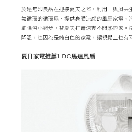
於是無印良品在迎接夏天之際，利用「與風共
氣循環的循環扇、提供身體涼感的風扇家電、
能降溫小撇步，替夏天打造涼爽不悶熱的家。
降溫，也因為是純白色的家電，讓視覺上也有
夏日家電推薦1. DC馬達風扇