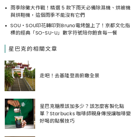
雨季除黴大作戰！精選 5 款下雨天必備除濕機、烘被機
與烘鞋機，這個雨季不能沒有它們
SOU‧SOU印花轉印到Bruno電烤盤上了！京都文化指
標的經典「SO-SU-U」數字符號陪你飽食每一餐
星巴克的相關文章
走吧！去基隆登高俯瞰全景
星巴克糖漿該加多少？該怎麼客製化點
單？Starbucks 咖啡師親身傳授讓咖啡變
好喝的點餐技巧