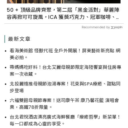
50 + 頂級品牌齊聚，第二屆「黑金派對」華麗陣
容再掀可可旋風，ICA 獲獎巧克力、冠軍咖啡、
亞洲五十大酒吧一次滿足
Recommended by
最新文章
看海美術館 怪獸代班 全戶外開展！屏東藝術新亮點 網
美必拍。
帶媽媽吃好料！台北艾麗母親節限定海陸饗宴與住房專
案一次收藏。
北投麗禧推母親節泡湯專案！花束與SPA療癒、甜點同
步登場
六福雙館母親節專案！送司康午茶 康乃馨花籃 演唱會
票，高鐵78折限量。
台北君悅酒店漂亮廣式海鮮餐廳「療癒哲學」新菜單！
每一口都成為心靈的享受。