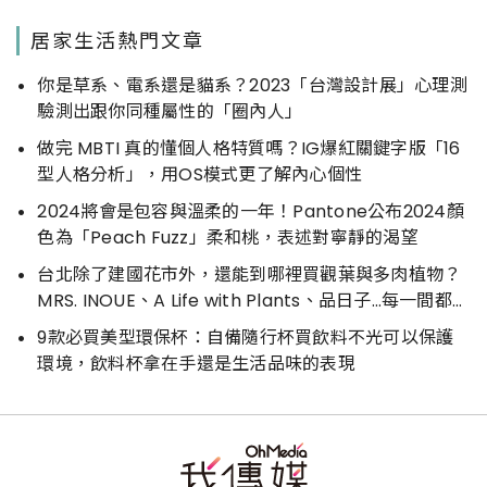
居家生活熱門文章
你是草系、電系還是貓系？2023「台灣設計展」心理測
驗測出跟你同種屬性的「圈內人」
做完 MBTI 真的懂個人格特質嗎？IG爆紅關鍵字版「16
型人格分析」，用OS模式更了解內心個性
2024將會是包容與溫柔的一年！Pantone公布2024顏
色為「Peach Fuzz」柔和桃，表述對寧靜的渴望
台北除了建國花市外，還能到哪裡買觀葉與多肉植物？
MRS. INOUE、A Life with Plants、品日子…每一間都好
好逛
9款必買美型環保杯：自備隨行杯買飲料不光可以保護
環境，飲料杯拿在手還是生活品味的表現