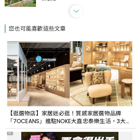
星巴克2023「兔年限定」新品軟萌登場！
您也可能喜歡這些文章
兔頭造型茶壺、金兔馬克杯全都可愛到
炸，還有超實用「兔兔茶濾器組」等你來
收藏
全台首間「社區共榮」星巴克在花蓮！和
平門市結合原住民藝術與在地文化產業，
打造充滿溫度的主題咖啡館
星巴克「台南文創門市」進駐台南市定古
蹟：復古紅磚搭配藍色窗花，彷彿走進時
【逛選物店】家居迷必逛！質感家居選物品牌
間隧道裡
「7OCEANS」進駐NOKE大直忠泰樂生活，3大亮
點總整理
PR
傳統市場裡也有星巴克？改建自電影院的