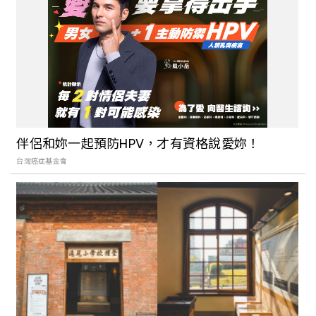
「韓國星巴克京東1960」：挑高空間搭配
階梯式座位，隨便拍都美翻天
全台3間最佳賞櫻星巴克門市推薦！邊喝咖
啡邊把八重櫻、三色櫻美景收進眼底
伴侶和妳一起預防HPV，才有資格說愛妳！
台灣癌症基金會
星巴克櫻花季新品登場！透明粉紫水杯、
漸層櫻花粉茶壺全都美翻天