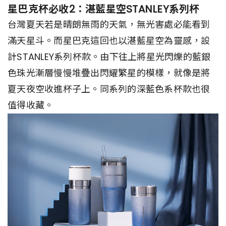
星巴克杯必收2：湛藍星空STANLEY系列杯
台灣夏天若是晴朗無雨的天氣，無光害處必能看到
滿天星斗。而星巴克這回也以湛藍星空為靈感，設
計STANLEY系列杯款。由下往上將星光閃爍的藍銀
色珠光漸層慢慢堆疊出閃耀繁星的模樣，就像是將
夏天夜空收進杯子上。同系列的深藍色系杯款也很
值得收藏。