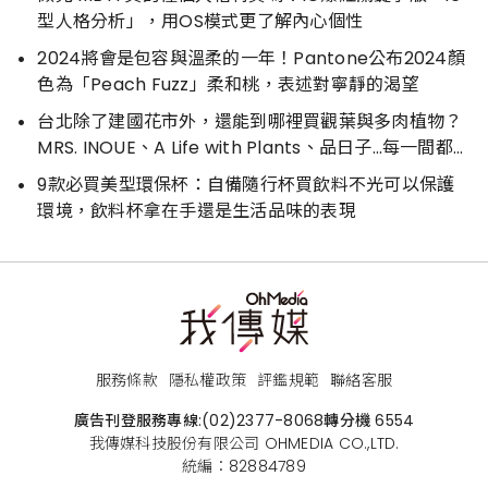
型人格分析」，用OS模式更了解內心個性
2024將會是包容與溫柔的一年！Pantone公布2024顏
色為「Peach Fuzz」柔和桃，表述對寧靜的渴望
台北除了建國花市外，還能到哪裡買觀葉與多肉植物？
MRS. INOUE、A Life with Plants、品日子…每一間都好
好逛
9款必買美型環保杯：自備隨行杯買飲料不光可以保護
環境，飲料杯拿在手還是生活品味的表現
服務條款
隱私權政策
評鑑規範
聯絡客服
廣告刊登服務專線:
(02)2377-8068
轉分機 6554
我傳媒科技股份有限公司 OHMEDIA CO.,LTD.
統編：82884789