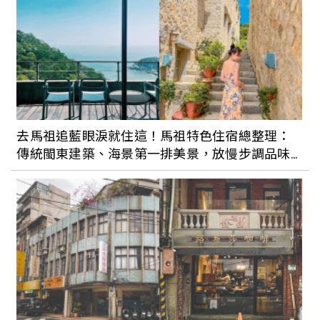
去馬祖追藍眼淚就住這！馬祖特色住宿總整理：
傳統閩東建築、海景第一排美景，放慢步調品味
小島時光