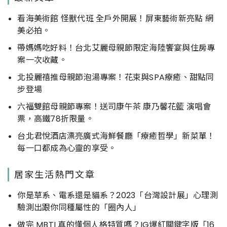
看海美術館 怪獸代班 全戶外開展！屏東藝術新亮點 網
美必拍。
帶媽媽吃好料！台北艾麗母親節限定海陸饗宴與住房專
案一次收藏。
北投麗禧推母親節泡湯專案！花束與SPA療癒、甜點同
步登場
六福雙館母親節專案！送司康午茶 康乃馨花籃 演唱會
票，高鐵78折限量。
台北君悅酒店漂亮廣式海鮮餐廳「療癒哲學」新菜單！
每一口都成為心靈的享受。
居家生活熱門文章
你是草系、電系還是貓系？2023「台灣設計展」心理測
驗測出跟你同種屬性的「圈內人」
做完 MBTI 真的懂個人格特質嗎？IG爆紅關鍵字版「16