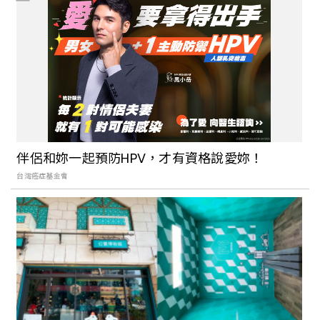
最搞怪的精品包？Gucci「怪奇包」邀怪
奇比莉演繹不對稱設計的大膽美學
伴侶和妳一起預防HPV，才有資格說愛妳！
台灣癌症基金會