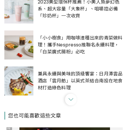
2023美型環保杯推薦！小美人魚夢幻色
系、超大容量「大象杯」、咀嚼控必備
「珍奶杯」一次收齊
「小小樹食」用咖啡渣種出來的青菜做料
理！攜手Nespresso推聯名永續料理，
「白菜廣式腸粉」必吃
兼具永續與美味的頂級饗宴：日月潭雲品
酒店「雲月舫」以英式茶結合南投在地食
材打造綠色料理
新店裕隆城誠品生活首場戶外活動！「綠
您也可能喜歡這些文章
色生活節」攜設計品牌、蔬食風格美食打
造環保主題市集
PR