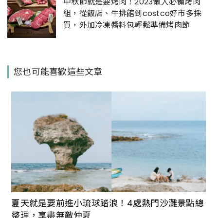
中秋節就是要烤肉！2023懶人必備烤肉
組，從飯店、牛排館到costco好市多採
買，外加冷凍醬料包輕鬆準備烤肉節
您也可能喜歡這些文章
夏天就是要前進小琉球踏浪！4處熱門沙灘景點總
整理，享盡無敵仲夏