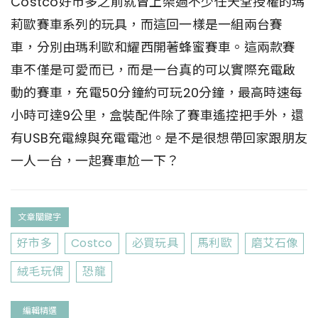
Costco好市多之前就曾上架過不少任天堂授權的瑪
莉歐賽車系列的玩具，而這回一樣是一組兩台賽
車，分別由瑪利歐和耀西開著蜂蜜賽車。這兩款賽
車不僅是可愛而已，而是一台真的可以實際充電啟
動的賽車，充電50分鐘約可玩20分鐘，最高時速每
小時可達9公里，盒裝配件除了賽車遙控把手外，還
有USB充電線與充電電池。是不是很想帶回家跟朋友
一人一台，一起賽車尬一下？
文章關鍵字
好市多
Costco
必買玩具
馬利歐
磨艾石像
絨毛玩偶
恐龍
編輯精選