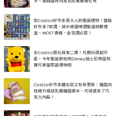
手、連韓國烤肉常見的紫蘇葉也有
到Costco好市多買大人的聖誕禮物！盤點
好市多7款酒，其中德國啤酒聖誕倒數禮
盒、MOET香檳、金箔酒必買！
去Costco買玩具第二彈！托腮玩偶超可
愛，今年聖誕節就用Disney迪士尼明星和
寶可夢當耶誕禮物吧
Costco好市多麵包區又有新更新：糖霜肉
桂捲升級成乳酪糖霜版本、可頌還多了巧
克力內餡！