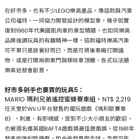
在好市多，也有不少LEGO樂高產品。像這款與汽車
公司福特，一同協力開發設計的模型車，幾乎如實
復刻1960年代美國肌肉車的車型精隨，也如同樂高
品牌強調玩具的有趣精神一樣，這款福特樂高汽車
可不單只是放著好而已，而是可將後車廂打開儲
物、或是打開兩側車門與移除車頂棚，各式玩法隨
樂高迷發會創意。
好市多剁手也要買的玩具5：
MARIO 瑪利兄弟遙控蜜蜂賽車組，NT$ 2,219
任天堂於Wii U平台發售的電玩遊戲《瑪利歐賽車
8》，刺激、有即視感，受到不少大小朋友的歡迎，
也被提名進英國BAFTA遊戲獎最佳遊戲獎。從1981年
發表的瑪利歐遊戲，如今依然風靡全球，怎麼可能