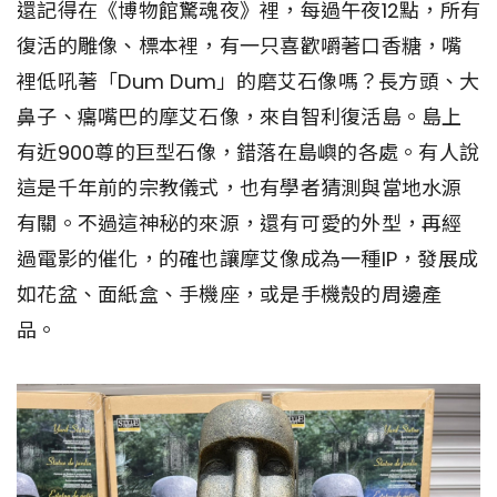
還記得在《博物館驚魂夜》裡，每過午夜12點，所有
復活的雕像、標本裡，有一只喜歡嚼著口香糖，嘴
裡低吼著「Dum Dum」的磨艾石像嗎？長方頭、大
鼻子、癟嘴巴的摩艾石像，來自智利復活島。島上
有近900尊的巨型石像，錯落在島嶼的各處。有人說
這是千年前的宗教儀式，也有學者猜測與當地水源
有關。不過這神秘的來源，還有可愛的外型，再經
過電影的催化，的確也讓摩艾像成為一種IP，發展成
如花盆、面紙盒、手機座，或是手機殼的周邊產
品。