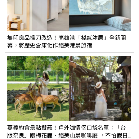
無印良品操刀改造！高雄港「棧貳沐居」全新開
幕，將歷史倉庫化作絕美港景旅宿
嘉義約會景點搜羅！戶外咖情侶口袋名單：「台
版奈良」餵梅花鹿、絕美山景咖啡廳 ，不怕假日