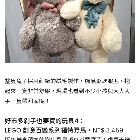
整隻兔子採用細緻的絨毛製作，觸感柔軟服貼，抱
起來一定非常舒服，現場也看到不少小孩與大人人
手一隻帶回家呢！
好市多剁手也要買的玩具4：
LEGO 創意百變系列福特野馬，NT$ 3,459
近年樂高積木的變化真是越來越豐富了！像春天樂