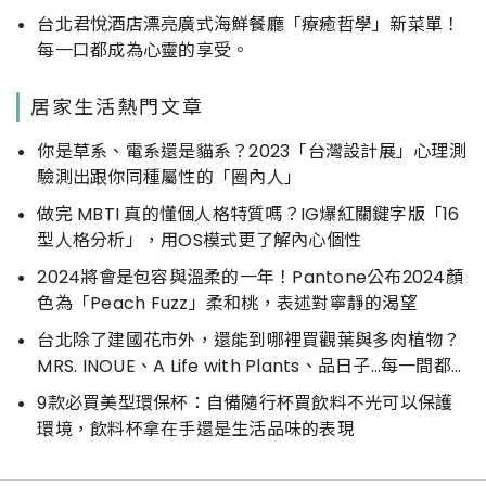
台北君悅酒店漂亮廣式海鮮餐廳「療癒哲學」新菜單！
每一口都成為心靈的享受。
居家生活熱門文章
你是草系、電系還是貓系？2023「台灣設計展」心理測
驗測出跟你同種屬性的「圈內人」
做完 MBTI 真的懂個人格特質嗎？IG爆紅關鍵字版「16
型人格分析」，用OS模式更了解內心個性
2024將會是包容與溫柔的一年！Pantone公布2024顏
色為「Peach Fuzz」柔和桃，表述對寧靜的渴望
台北除了建國花市外，還能到哪裡買觀葉與多肉植物？
MRS. INOUE、A Life with Plants、品日子…每一間都好
好逛
9款必買美型環保杯：自備隨行杯買飲料不光可以保護
環境，飲料杯拿在手還是生活品味的表現