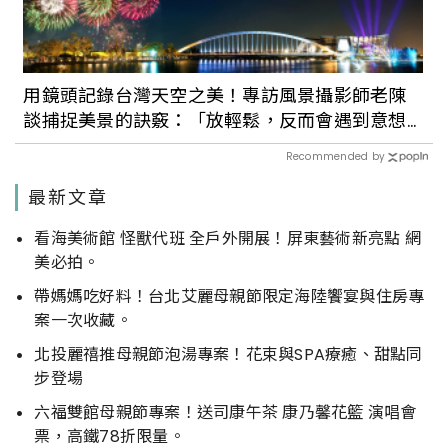
用鏡頭記錄台灣天空之美！專訪風景攝影師老陳
談捕捉美景的訣竅：「放輕鬆，反而會遇到意想
不到的驚喜。」
Recommended by
最新文章
看海美術館 怪獸代班 全戶外開展！屏東藝術新亮點 網
美必拍。
帶媽媽吃好料！台北艾麗母親節限定海陸饗宴與住房專
案一次收藏。
北投麗禧推母親節泡湯專案！花束與SPA療癒、甜點同
步登場
六福雙館母親節專案！送司康午茶 康乃馨花籃 演唱會
票，高鐵78折限量。