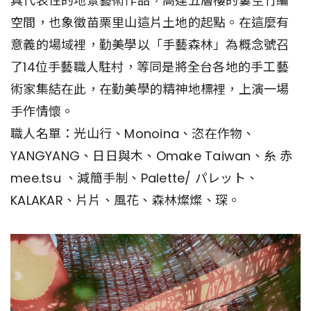
具代表性的地景藝術作品，高達五層樓的簍空竹編
空間，也象徵苗栗里山這片土地的起點。在這麼有
意義的場域裡，勤美學以「手藝森林」為概念號召
了14位手藝職人駐村，等同是將全台各地的手工藝
術家集結在此，在勤美學的精神地標裡，上演一場
手作情懷。
職人名單：光山行、Monoina、恣在作物、
YANGYANG、日日與木、Omake Taiwan、糸 赤
mee.tsu 、減簡手制、Palette/ パレット、
KALAKAR、片片、風花、森林燦燦、琛。