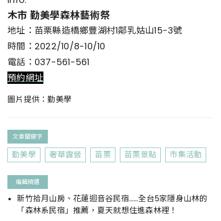
木市 勤美學森林藝術祭
地址：苗栗縣造橋鄉豐湖村1鄰乳姑山15-3號
時間：2022/10/8-10/10
電話：037-561-561
預約網址
圖片提供：勤美學
文章關鍵字
勤美學
奢華露營
苗栗
苗栗景點
市集活動
編輯精選
新竹拾月山房、花蓮迴音谷民宿……全台5家隱身山林的
「森林系民宿」推薦，夏天就想住進森林裡！