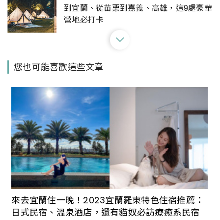
到宜蘭、從苗栗到嘉義、高雄，這9處豪華
營地必打卡
奢華露營地再添1！新北貢寮「丹內丹內野
您也可能喜歡這些文章
奢莊園」5種風格豪奢營帳開箱，晚餐還有
馬辣火鍋
來去宜蘭住一晚！2023宜蘭羅東特色住宿推薦：
日式民宿、溫泉酒店，還有貓奴必訪療癒系民宿