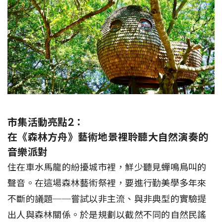
市集活動亮點2：
在《森林方舟》藝術地景裡聆聽大自然演奏的
音樂派對
住在車水馬龍的紛擾城市裡，鮮少聽見蟬鳴鳥叫的
聲音。在這場森林藝術祭裡，要進行勤美學多年來
不斷的議題──嘗試以非主流、與非典型的實驗提
出人與森林關係。於是規劃以截然不同的自然民謠