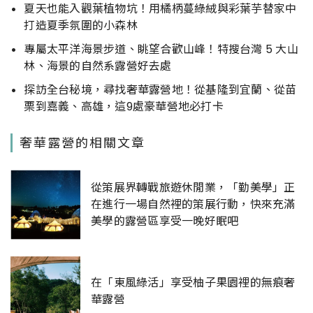
夏天也能入觀葉植物坑！用橘柄蔓綠絨與彩葉芋替家中
打造夏季氛圍的小森林
專屬太平洋海景步道、眺望合歡山峰！特搜台灣 5 大山
林、海景的自然系露營好去處
探訪全台秘境，尋找奢華露營地！從基隆到宜蘭、從苗
栗到嘉義、高雄，這9處豪華營地必打卡
奢華露營的相關文章
從策展界轉戰旅遊休閒業，「勤美學」正
在進行一場自然裡的策展行動，快來充滿
美學的露營區享受一晚好眠吧
在「東風綠活」享受柚子果園裡的無痕奢
華露營