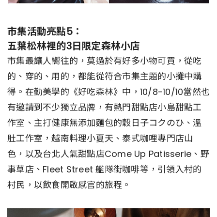
市集活動亮點5：
五葉松林裡的3日限定森林小店
市集最讓人嚮往的，莫過於有好多小物可買，從吃
的、穿的、用的，都能從符合市集主題的小攤中購
得。在勤美學的《好吃森林》中，10/8-10/10當然也
有邀請到不少獨立品牌，有熱門甜點店小島甜點工
作室、主打健康無添加麵包的穀日子コクのひ、溫
肚工作室，越南料理小夏天、泰式咖哩專門店山
色，以及台北人氣甜點店Come Up Patisserie、野
事草店、Fleet Street 艦隊街咖啡等，引領入村的
村民，以飲食開啟感官的旅程。