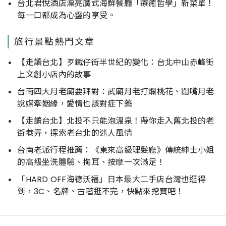
台北君悅酒店漂亮廣式海鮮餐廳「療癒哲學」新菜單！
每一口都成為心靈的享受。
旅行景點熱門文章
【走讀台北】歹鐵仔街半世紀的變化：台北中山赤峰街
上文創小店內的故事
台南四大月老廟要拜對：武廟月老打爛桃花、闊嘴月老
說媒牽姻緣，愛情也該對症下藥
【走讀台北】北投不只能泡溫泉！帶你走入舊北投的老
街巷弄，探索老台北的迷人風情
台南老派行程推薦：《東來高級理髮廳》傳統紳士小姐
的高級坐洗體驗、掏耳、按摩一次滿足！
「HARD OFF海德沃福」日本最大二手店台灣也逛得
到，3C、名牌、古著逛不完，快點來挖寶吧！