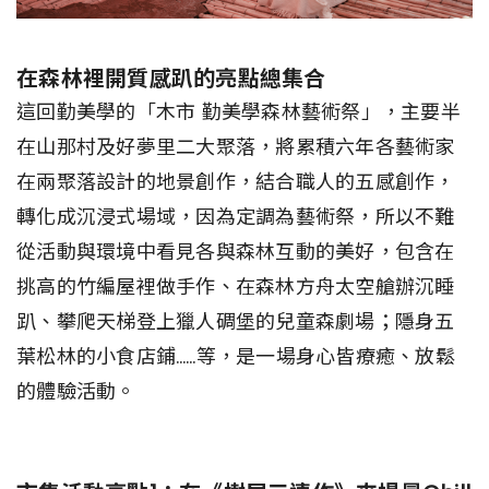
在森林裡開質感趴的亮點總集合
這回勤美學的「木市 勤美學森林藝術祭」，主要半
在山那村及好夢里二大聚落，將累積六年各藝術家
在兩聚落設計的地景創作，結合職人的五感創作，
轉化成沉浸式場域，因為定調為藝術祭，所以不難
從活動與環境中看見各與森林互動的美好，包含在
挑高的竹編屋裡做手作、在森林方舟太空艙辦沉睡
趴、攀爬天梯登上獵人碉堡的兒童森劇場；隱身五
葉松林的小食店鋪……等，是一場身心皆療癒、放鬆
的體驗活動。