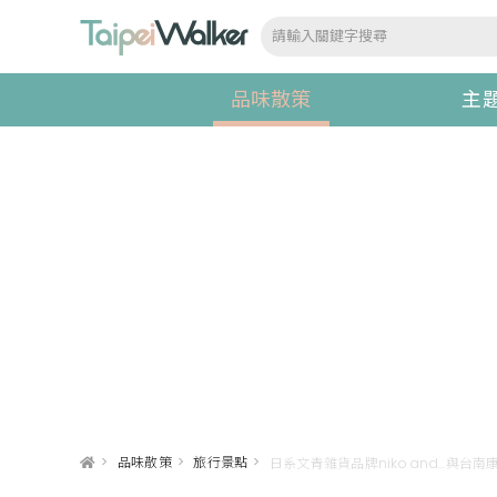
品味散策
主
>
品味散策
>
旅行景點
>
日系文青雜貨品牌niko and...