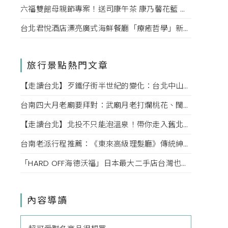
六福雙館母親節專案！送司康午茶 康乃馨花籃 演唱會票，高鐵78折限量。
台北君悅酒店漂亮廣式海鮮餐廳「療癒哲學」新菜單！每一口都成為心靈的享受。
旅行景點熱門文章
【走讀台北】歹鐵仔街半世紀的變化：台北中山赤峰街上文創小店內的故事
台南四大月老廟要拜對：武廟月老打爛桃花、闊嘴月老說媒牽姻緣，愛情也該對症下藥
【走讀台北】北投不只能泡溫泉！帶你走入舊北投的老街巷弄，探索老台北的迷人風情
台南老派行程推薦：《東來高級理髮廳》傳統紳士小姐的高級坐洗體驗、掏耳、按摩一次滿足！
「HARD OFF海德沃福」日本最大二手店台灣也逛得到，3C、名牌、古著逛不完，快點來挖寶吧！
內容導讀