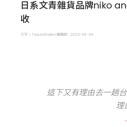
日系文青雜貨品牌niko 
收
文字｜TaipeiWalker編輯群
2023-08-04
這下又有理由去一趟台
理