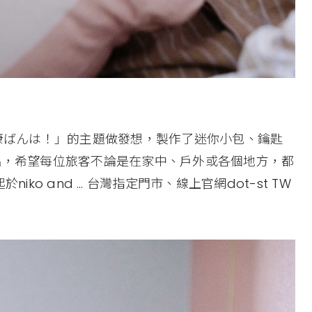
晚安！康ばんは！」的主題做發想，製作了迷你小包、鑰匙
品，希望每位旅客不論是在家中、戶外或各個地方，都
ko and … 台灣指定門市、線上官網dot-st TW