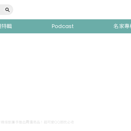
題特輯
Podcast
名家專
與台南康橋慢旅攜手推出周邊商品！超可愛QQ抱枕必收