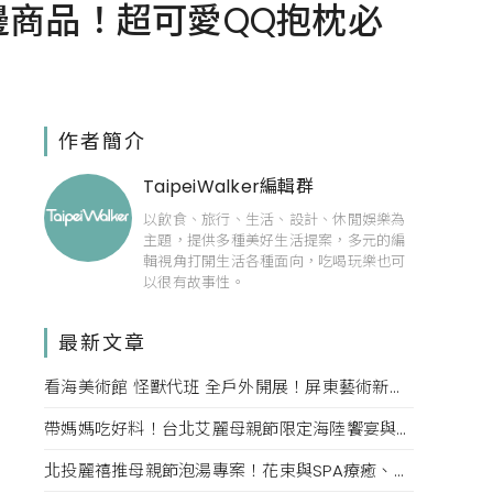
周邊商品！超可愛QQ抱枕必
作者簡介
TaipeiWalker編輯群
以飲食、旅行、生活、設計、休閒娛樂為
主題，提供多種美好生活提案，多元的編
輯視角打開生活各種面向，吃喝玩樂也可
以很有故事性。
最新文章
看海美術館 怪獸代班 全戶外開展！屏東藝術新亮點 網美必拍。
帶媽媽吃好料！台北艾麗母親節限定海陸饗宴與住房專案一次收藏。
北投麗禧推母親節泡湯專案！花束與SPA療癒、甜點同步登場