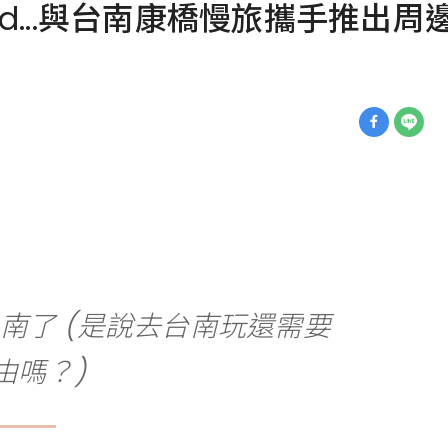
and...與台南康橋慢旅攜手推出
南了 (是說去台南玩還需要
由嗎？)