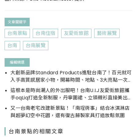
文章關鍵字
台南景點
台南住宿
友愛街旅館
藝術展覽
台南
台南展覽
編輯精選
大創新品牌Standard Products進駐台南了！百元就可
入手高質感居家小物，開幕時間、地點、3大亮點一次
看！
這根本是時尚潮人的外出服吧！台南U.I.J友愛街旅館攜
手oqLiq打造全新制服，丹寧圍裙、立領襯衫直接美出新
高度
又一台南老宅改建新景點！「南埕衖事」結合冰淇淋店
與超夢幻空中花園，還有復古藤製家具打造放鬆氛圍
台南景點的相關文章