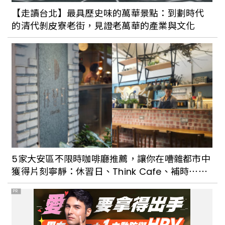
【走讀台北】最具歷史味的萬華景點：到劃時代
的清代剝皮寮老街，見證老萬華的產業與文化
重現府城的日式風華！台南「河童町故事
館」替安平老城區打造昭和年代復古商店
街風貌
5家大安區不限時咖啡廳推薦，讓你在嘈雜都市中
獲得片刻寧靜：休習日、Think Cafe、補時⋯⋯
PR