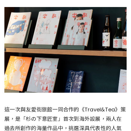
這一次與友愛街旅館一同合作的《Travel&Tea》策
展，是「杉の下意匠室」首次到海外設展，兩人在
過去所創作的海量作品中，挑選深具代表性的人氣