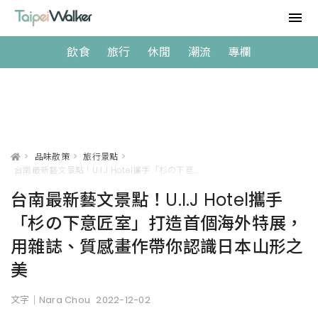
飲食
旅行
休閒
潮流
專欄
>
品味散策
>
旅行景點
>
台南最新藝文景點！U.I.J Hotel攜手「杉の下意匠室」打造首個海外特展，用雜誌、質感畫作帶你認識日本山形之美
台南最新藝文景點！U.I.J Hotel攜手
「杉の下意匠室」打造首個海外特展，
用雜誌、質感畫作帶你認識日本山形之
美
文字｜Nara Chou
2022-12-02