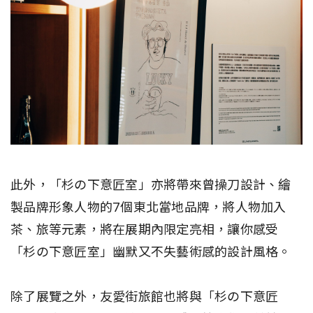
此外，「杉の下意匠室」亦將帶來曾操刀設計、繪
製品牌形象人物的7個東北當地品牌，將人物加入
茶、旅等元素，將在展期內限定亮相，讓你感受
「杉の下意匠室」幽默又不失藝術感的設計風格。
除了展覽之外，友愛街旅館也將與「杉の下意匠