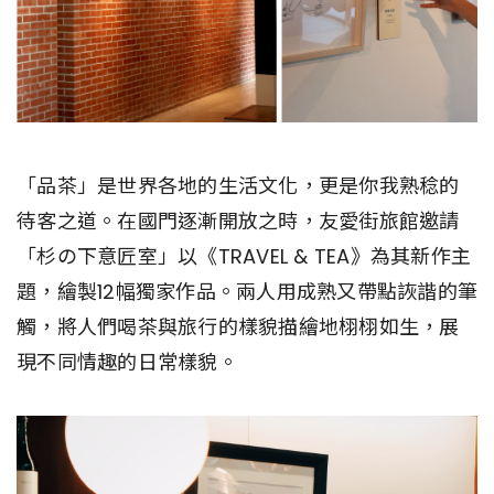
「品茶」是世界各地的生活文化，更是你我熟稔的
待客之道。在國門逐漸開放之時，友愛街旅館邀請
「杉の下意匠室」以《TRAVEL & TEA》為其新作主
題，繪製12幅獨家作品。兩人用成熟又帶點詼諧的筆
觸，將人們喝茶與旅行的樣貌描繪地栩栩如生，展
現不同情趣的日常樣貌。