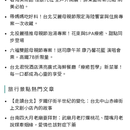
美必拍。
帶媽媽吃好料！台北艾麗母親節限定海陸饗宴與住房專
案一次收藏。
北投麗禧推母親節泡湯專案！花束與SPA療癒、甜點同
步登場
六福雙館母親節專案！送司康午茶 康乃馨花籃 演唱會
票，高鐵78折限量。
台北君悅酒店漂亮廣式海鮮餐廳「療癒哲學」新菜單！
每一口都成為心靈的享受。
旅行景點熱門文章
【走讀台北】歹鐵仔街半世紀的變化：台北中山赤峰街
上文創小店內的故事
台南四大月老廟要拜對：武廟月老打爛桃花、闊嘴月老
說媒牽姻緣，愛情也該對症下藥