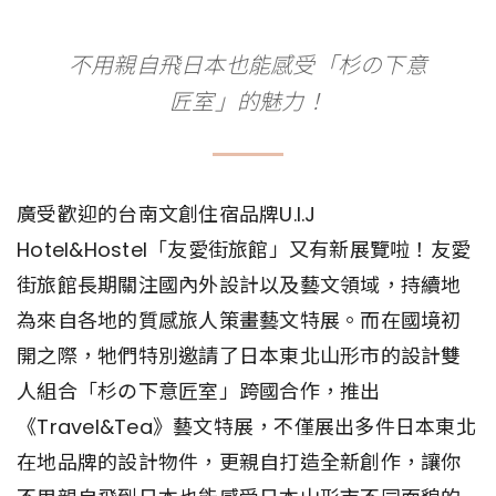
不用親自飛日本也能感受「杉の下意
匠室」的魅力！
廣受歡迎的台南文創住宿品牌U.I.J
Hotel&Hostel「友愛街旅館」又有新展覽啦！友愛
街旅館長期關注國內外設計以及藝文領域，持續地
為來自各地的質感旅人策畫藝文特展。而在國境初
開之際，牠們特別邀請了日本東北山形市的設計雙
人組合「杉の下意匠室」跨國合作，推出
《Travel&Tea》藝文特展，不僅展出多件日本東北
在地品牌的設計物件，更親自打造全新創作，讓你