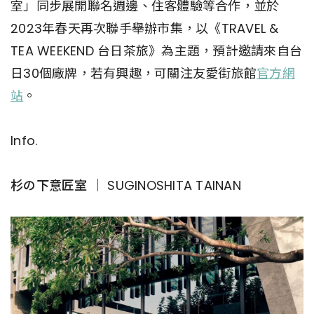
室」同步展開聯名週邊、住客體驗等合作，並於
2023年春天再次聯手舉辦市集，以《TRAVEL &
TEA WEEKEND 台日茶旅》為主題，預計邀請來自台
日30個廠牌，若有興趣，可關注友愛街旅館
官方網
站
。
Info.
杉の下意匠室 │ SUGINOSHITA TAINAN