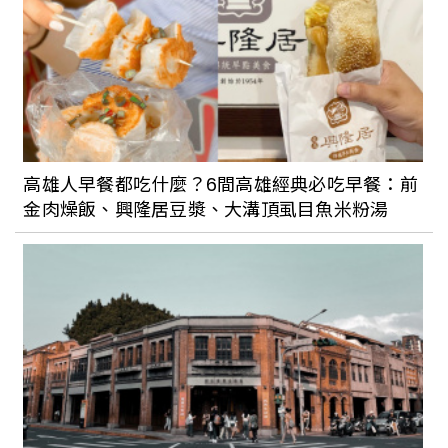
向府城的早餐下挑戰？貳樓台南店用磨石
子地板、藤椅與綠植，打造美式早午餐界
的台式復古風
彷彿置身昭和時代：台南「桑原商店」復
古日系柑仔店每日限定霜淇淋，帶你重回
高雄人早餐都吃什麼？6間高雄經典必吃早餐：前
日式街景懷舊風情
金肉燥飯、興隆居豆漿、大溝頂虱目魚米粉湯
花樓三店 Follow Coffee lll就是一間鬧中
取靜的廢墟玻璃屋，一片綠意讓光合作用
無所不在，也是市區中的一處寧靜空間
逗之 apt.DouZ有著摩登與復古混搭，迷
你溫室是店裡亮點；各種經典美味也讓人
讚不絕口，從植栽到餐點都能療癒人心