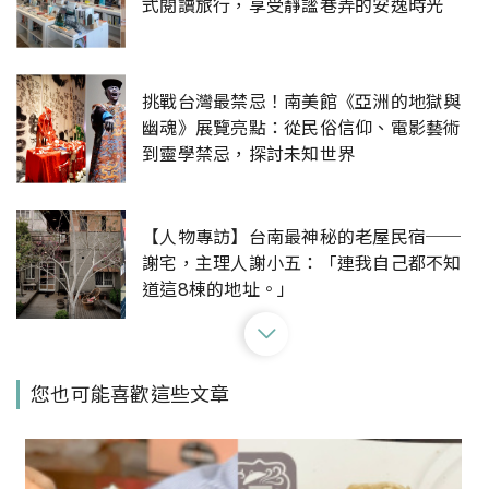
式閱讀旅行，享受靜謐巷弄的安逸時光
挑戰台灣最禁忌！南美館《亞洲的地獄與
幽魂》展覽亮點：從民俗信仰、電影藝術
到靈學禁忌，探討未知世界
【人物專訪】台南最神秘的老屋民宿──
謝宅，主理人謝小五：「連我自己都不知
道這8棟的地址。」
為什麼要將藝術帶入生活？臺南市美術館
您也可能喜歡這些文章
重啟「2022南美館藝術開門」，譜述藝術
重要性