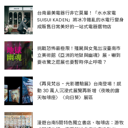
台南最美電器行非它莫屬！「水水家電
SUISUI KADEN」將冰冷雜亂的水電行變身
成販售日常美好的一站式電器選物店
挑戰恐怖最極限！殭屍與女鬼出沒臺南市
立美術館《亞洲的地獄與幽魂》展，嚇到
要收驚之逛展也要暫時停止呼吸？
《再見梵谷 - 光影體驗展》台南登場！感
動 30 萬人沉浸式展覽再新增〈夜晚的露
天咖啡座〉〈向日葵〉展區
漫遊台南5間特色獨立書店、咖啡店：游牧