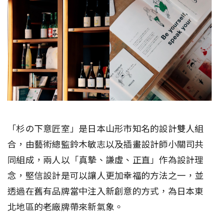
「杉の下意匠室」是日本山形市知名的設計雙人組
合，由藝術總監鈴木敏志以及插畫設計師小關司共
同組成，兩人以「真摯、謙虛、正直」作為設計理
念，堅信設計是可以讓人更加幸福的方法之一，並
透過在舊有品牌當中注入新創意的方式，為日本東
北地區的老廠牌帶來新氣象。