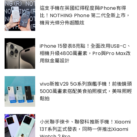
這支手機在英國紅得程度與iPhone有得
比！NOTHING Phone 第二代全新上市，
機背光條分佈超酷炫
iPhone 15發表8亮點！全面改用USB-C、
相機升級4800萬畫素，Pro與Pro Max改
用鈦金屬設計
vivo新推V29 5G系列旗艦手機！前後鏡頭
5000萬畫素搭配美食拍照模式，美味照輕
鬆拍
小米聯手徠卡、聯發科推新手機！Xiaomi
13T系列正式發表，同時一併推出Xiaomi
Watch 2 Pro