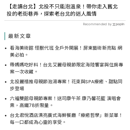
【走讀台北】北投不只能泡溫泉！帶你走入舊北
投的老街巷弄，探索老台北的迷人風情
Recommended by
最新文章
看海美術館 怪獸代班 全戶外開展！屏東藝術新亮點 網
美必拍。
帶媽媽吃好料！台北艾麗母親節限定海陸饗宴與住房專
案一次收藏。
北投麗禧推母親節泡湯專案！花束與SPA療癒、甜點同
步登場
六福雙館母親節專案！送司康午茶 康乃馨花籃 演唱會
票，高鐵78折限量。
台北君悅酒店漂亮廣式海鮮餐廳「療癒哲學」新菜單！
每一口都成為心靈的享受。