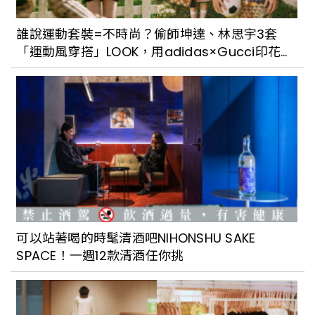
誰說運動套裝=不時尚？偷師坤達、林思宇3套
「運動風穿搭」LOOK，用adidas×Gucci印花運
動外套、復古毛衣打造超潮OOTD！
可以站著喝的時髦清酒吧NIHONSHU SAKE
SPACE！一週12款清酒任你挑