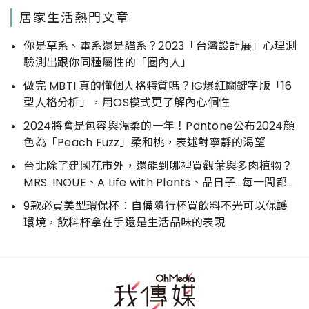
居家生活熱門文章
你是草系、電系還是貓系？2023「台灣設計展」心理測
驗測出跟你同種屬性的「圈內人」
做完 MBTI 真的懂個人格特質嗎？IG爆紅關鍵字版「16
型人格分析」，用OS模式更了解內心個性
2024將會是包容與溫柔的一年！Pantone公布2024顏
色為「Peach Fuzz」柔和桃，表述對寧靜的渴望
台北除了建國花市外，還能到哪裡買觀葉與多肉植物？
MRS. INOUE、A Life with Plants、品日子…每一間都好
好逛
9款必買美型環保杯：自備隨行杯買飲料不光可以保護
環境，飲料杯拿在手還是生活品味的表現