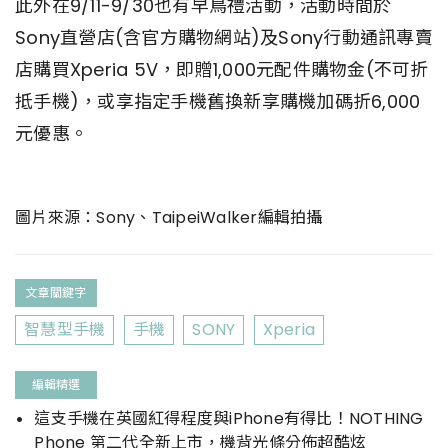
此外在9/11-9/30也有早鳥禮活動，活動時間於
Sony直營店(含官方購物網站)及Sony行動通訊專賣
店購買Xperia 5V，即贈1,000元配件購物金(不可折
抵手機)，或享指定手機舊換新享購機加碼折6,000
元優惠。
圖片來源：Sony、TaipeiWalker編輯拍攝
文章關鍵字
智慧型手機
手機
SONY
Xperia
編輯精選
這支手機在英國紅得程度與iPhone有得比！NOTHING
Phone 第二代全新上市，機背光條分佈超酷炫