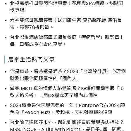
北投麗禧推母親節泡湯專案！花束與SPA療癒、甜點同
步登場
六福雙館母親節專案！送司康午茶 康乃馨花籃 演唱會
票，高鐵78折限量。
台北君悅酒店漂亮廣式海鮮餐廳「療癒哲學」新菜單！
每一口都成為心靈的享受。
居家生活熱門文章
你是草系、電系還是貓系？2023「台灣設計展」心理測
驗測出跟你同種屬性的「圈內人」
做完 MBTI 真的懂個人格特質嗎？IG爆紅關鍵字版「16
型人格分析」，用OS模式更了解內心個性
2024將會是包容與溫柔的一年！Pantone公布2024顏
色為「Peach Fuzz」柔和桃，表述對寧靜的渴望
台北除了建國花市外，還能到哪裡買觀葉與多肉植物？
MRS. INOUE、A Life with Plants、品日子…每一間都好