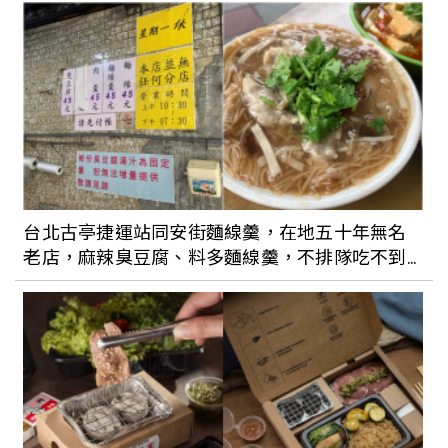
台北古亭捷運站同安街麵線羹，在地五十年無名
老店，麻辣臭豆腐、料多麵線羹，不排隊吃不到
的好滋味！