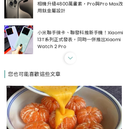
相機升級4800萬畫素，Pro與Pro Max改
用鈦金屬設計
小米聯手徠卡、聯發科推新手機！Xiaomi
13T系列正式發表，同時一併推出Xiaomi
Watch 2 Pro
OPPO發表全新旗艦摺疊手機機型！Find
您也可能喜歡這些文章
N3系列絕美色系5大吸睛亮點一次看
PR