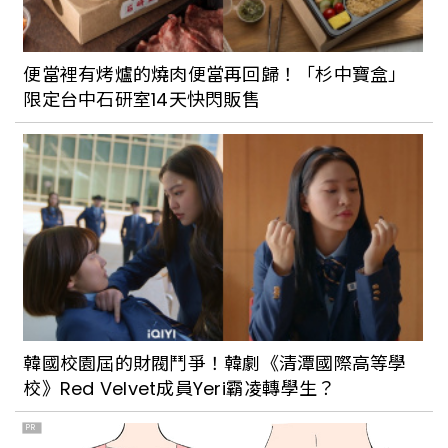
便當裡有烤爐的燒肉便當再回歸！「杉中寶盒」
限定台中石研室14天快閃販售
韓國校園屆的財閥鬥爭！韓劇《清潭國際高等學
校》Red Velvet成員Yeri霸凌轉學生？
PR