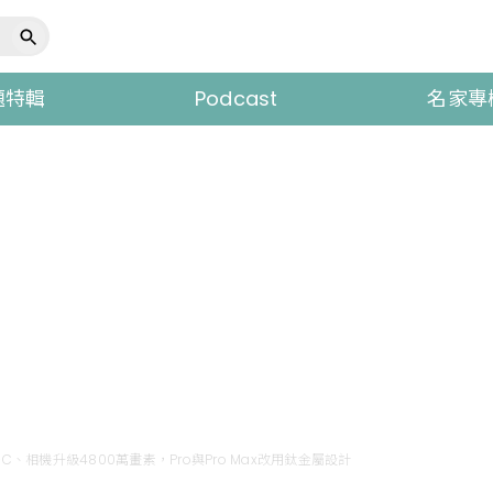
題特輯
Podcast
名家專
B-C、相機升級4800萬畫素，Pro與Pro Max改用鈦金屬設計