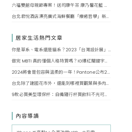
六福雙館母親節專案！送司康午茶 康乃馨花籃 演唱會票，高鐵78折限量。
台北君悅酒店漂亮廣式海鮮餐廳「療癒哲學」新菜單！每一口都成為心靈的享受。
居家生活熱門文章
你是草系、電系還是貓系？2023「台灣設計展」心理測驗測出跟你同種屬性的「圈內人」
做完 MBTI 真的懂個人格特質嗎？IG爆紅關鍵字版「16型人格分析」，用OS模式更了解內心個性
2024將會是包容與溫柔的一年！Pantone公布2024顏色為「Peach Fuzz」柔和桃，表述對寧靜的渴望
台北除了建國花市外，還能到哪裡買觀葉與多肉植物？MRS. INOUE、A Life with Plants、品日子…每一間都好好逛
9款必買美型環保杯：自備隨行杯買飲料不光可以保護環境，飲料杯拿在手還是生活品味的表現
內容導讀