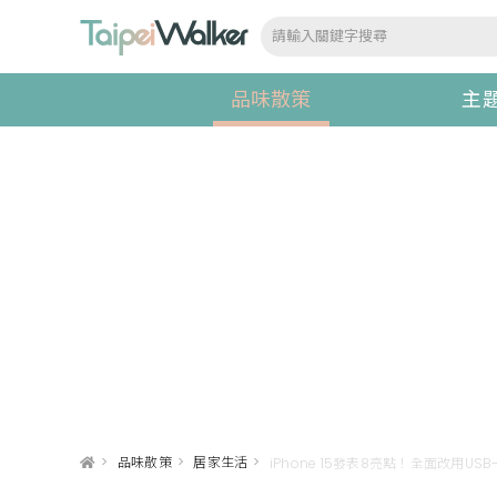
品味散策
主
>
品味散策
>
居家生活
>
iPhone 15發表8亮點！全面改用US