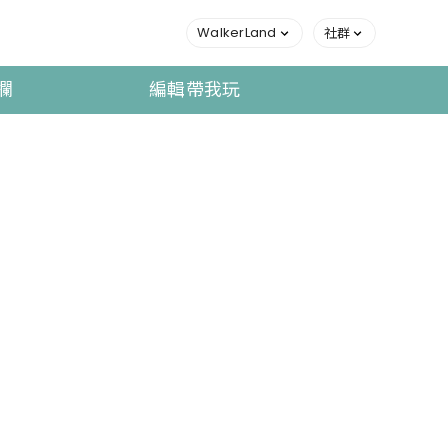
WalkerLand
社群
欄
編輯帶我玩