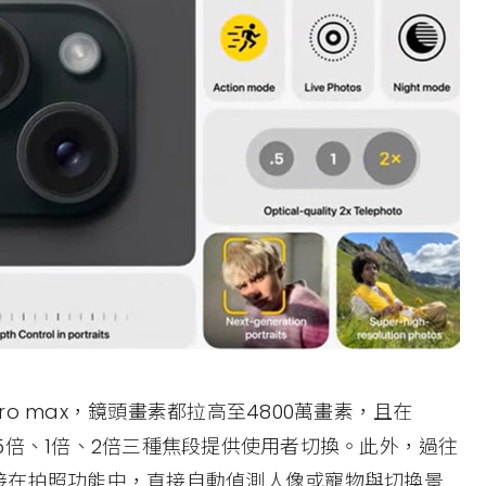
是15 pro max，鏡頭畫素都拉高至4800萬畫素，且在
並有0.5倍、1倍、2倍三種焦段提供使用者切換。此外，過往
接在拍照功能中，直接自動偵測人像或寵物與切換景