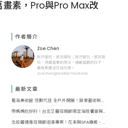
畫素，Pro與Pro Max改
作者簡介
Zoe Chen
既然愛吃，那就寫吃；既然愛玩，那就寫
玩，用最直覺的想法，過最直觀的日子，
最後乾脆活在自在裡。
zoechen@walkermedia.tw
最新文章
看海美術館 怪獸代班 全戶外開展！屏東藝術新亮點 網美必拍。
帶媽媽吃好料！台北艾麗母親節限定海陸饗宴與住房專案一次收藏。
北投麗禧推母親節泡湯專案！花束與SPA療癒、甜點同步登場