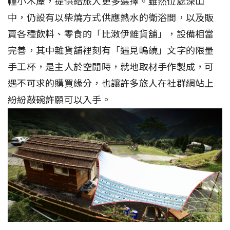
幢小木屋，提供給旅人更多選擇。雖然位處深山
中，仍設有以柴燒方式供應熱水的衛浴間，以及販
賣各種飲料、零食的「比潄伊雜貨舖」，設備相當
完善，其中雜貨舖裡刻有「遇見嵨繞」文字的限量
手工杯，是主人於空閒時，就地取材手作製成，可
遇不可求的購買緣分，也讓許多旅人在社群網站上
紛紛敲碗許願可以入手。