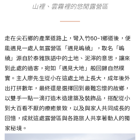
山裡、雲霧裡的悠閒露營區
走在尖石鄉的產業道路上，彎入竹60-1鄉道後，便
能遇見一處人氣露營區「遇見嵨繞」，取名「嵨
繞」源自於泰雅族語中的土地、泥濘的意思，讓來
到此處的過客，宛如「遇見大地」般回歸自然樸
實。主人廖先生從小在這處土地上長大，成年後外
出打拼數年，最終還是選擇回到最難忘懷的故鄉，
以雙手一點一滴打造木造建築及裝飾品，搭配從小
到大百看不厭的療癒景致，以及與家人共同成長的
回憶，成就這處露營區與各路旅人共享著動人的獨
家秘境。