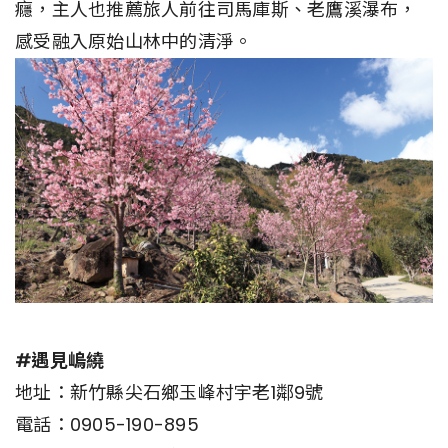
癮，主人也推薦旅人前往司馬庫斯、老鷹溪瀑布，
感受融入原始山林中的清淨。
#遇見嵨繞
地址：新竹縣尖石鄉玉峰村宇老1鄰9號
電話：0905-190-895