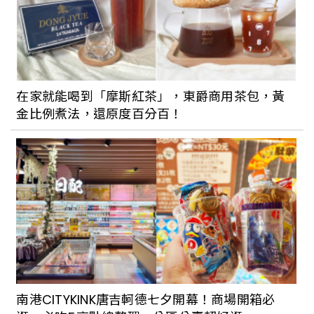
在家就能喝到「摩斯紅茶」，東爵商用茶包，黃
金比例煮法，還原度百分百！
南港CITYKINK唐吉軻德七夕開幕！商場開箱必