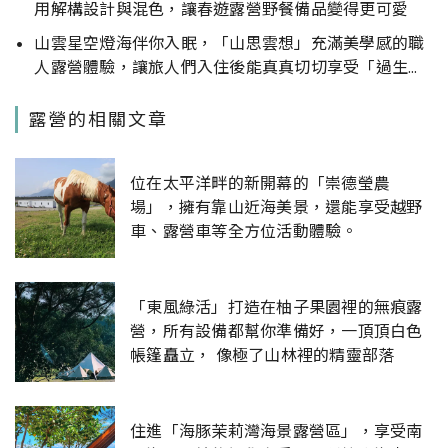
用解構設計與混色，讓春遊露營野餐備品變得更可愛
山雲星空燈海伴你入眠，「山思雲想」充滿美學感的職
人露營體驗，讓旅人們入住後能真真切切享受「過生
活」
露營的相關文章
位在太平洋畔的新開幕的「崇德瑩農
場」，擁有靠山近海美景，還能享受越野
車、露營車等全方位活動體驗。
「東風綠活」打造在柚子果園裡的無痕露
營，所有設備都幫你準備好，一頂頂白色
帳篷矗立， 像極了山林裡的精靈部落
住進「海豚茉莉灣海景露營區」，享受南