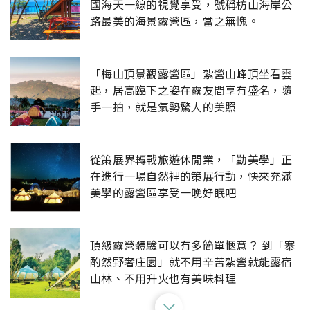
國海天一線的視覺享受，號稱枋山海岸公
路最美的海景露營區，當之無愧。
「梅山頂景觀露營區」紮營山峰頂坐看雲
起，居高臨下之姿在露友間享有盛名，隨
手一拍，就是氣勢驚人的美照
從策展界轉戰旅遊休閒業，「勤美學」正
在進行一場自然裡的策展行動，快來充滿
美學的露營區享受一晚好眠吧
頂級露營體驗可以有多簡單愜意？ 到「寨
酌然野奢庄園」就不用辛苦紮營就能露宿
山林、不用升火也有美味料理