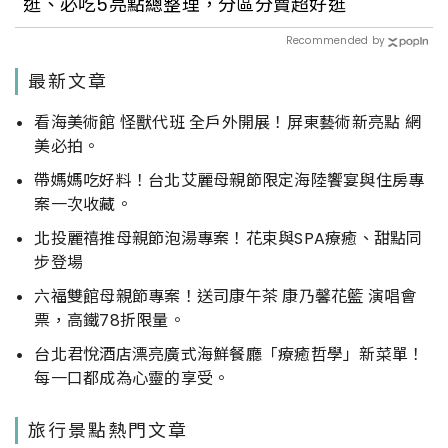
逛、必吃5亮點總整理，分區分賣超好逛
Recommended by
最新文章
看海美術館 怪獸代班 全戶外開展！屏東藝術新亮點 網
美必拍。
帶媽媽吃好料！台北艾麗母親節限定海陸饗宴與住房專
案一次收藏。
北投麗禧推母親節泡湯專案！花束與SPA療癒、甜點同
步登場
六福雙館母親節專案！送司康午茶 康乃馨花籃 演唱會
票，高鐵78折限量。
台北君悅酒店漂亮廣式海鮮餐廳「療癒哲學」新菜單！
每一口都成為心靈的享受。
旅行景點熱門文章