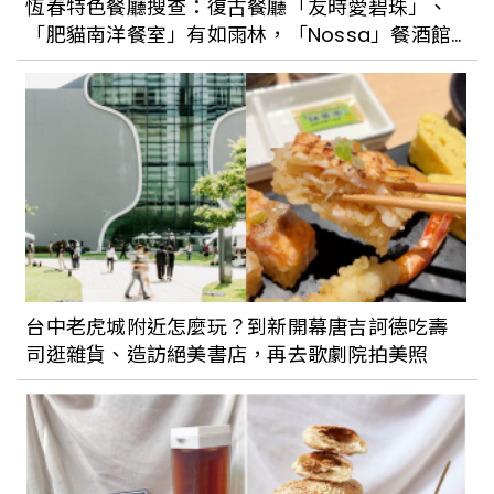
恆春特色餐廳搜查：復古餐廳「友時愛碧珠」、
「肥貓南洋餐室」有如雨林，「Nossa」餐酒館
海景第一排
台中老虎城附近怎麼玩？到新開幕唐吉訶德吃壽
司逛雜貨、造訪絕美書店，再去歌劇院拍美照