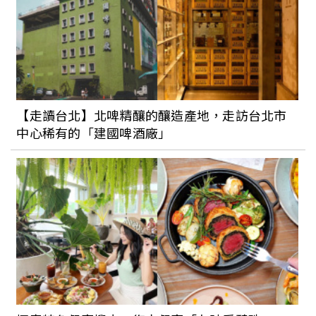
後能真真切切享受「過生活」
「山裡面的嵐卡」由布農族父子一起經營
的露營區，守候著祖先留下的方寸之地，
可以看星星、嚐野味， 體驗山林生活自然
野趣之樂
【走讀台北】北啤精釀的釀造產地，走訪台北市
中心稀有的「建國啤酒廠」
奢華露營正夯！斑比跳跳 X 三灣棕櫚灣全
新型態露營好想體驗看看，可以大啖和牛
龍蝦大餐，此生必訪一次的豪華享受