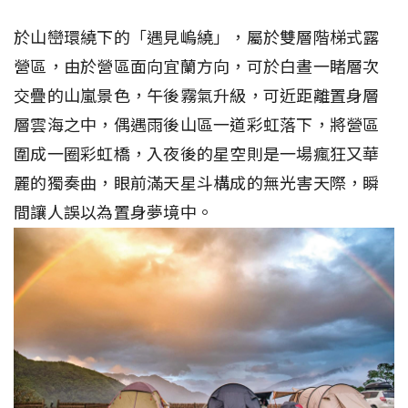
於山巒環繞下的「遇見嵨繞」，屬於雙層階梯式露
營區，由於營區面向宜蘭方向，可於白晝一睹層次
交疊的山嵐景色，午後霧氣升級，可近距離置身層
層雲海之中，偶遇雨後山區一道彩虹落下，將營區
圍成一圈彩虹橋，入夜後的星空則是一場瘋狂又華
麗的獨奏曲，眼前滿天星斗構成的無光害天際，瞬
間讓人誤以為置身夢境中。