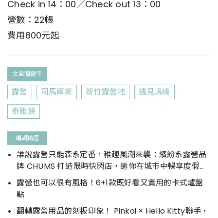
Check in 14：00／Check out 13：00
營數：22帳
費用800元起
文章關鍵字
露營
司馬庫斯
新竹露營地
遇見嵨繞
泰雅族
編輯精選
誰說露營只能森系定番，稚趣風潮來襲：繽紛系露營品
牌 CHUMS 打造限時快閃店，邀你在城市中暢享度假氛
圍
露營也可以很有風格！6+1款既好看又實用的卡式爐盤
點
翻轉露營用品的刻板印象！ Pinkoi × Hello Kitty聯手，