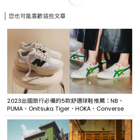
擁抱超級海景！全球正夯的Glamping豪
您也可能喜歡這些文章
華露營吹到墾丁，「O’GLAMPING 墾丁貓
鼻頭露營莊園」的Villa式露營超奢華
入住「麒麟部落露營區」一早就能迎著太
平洋的海風中甦醒，擁有太平洋海景第一
排的美景，還有平坦舒適的大片綠草皮供
人打滾嬉戲
在六星級「都鐸王朝（斯圖亞特二館）」
露營車裡看海賞星空超有度假感，一定要
2023出國旅行必備的5款舒適球鞋推薦：NB、
體驗全新引進的時尚摩登露營車
PUMA、Onitsuka Tiger、HOKA、Converse
山雲星空燈海伴你入眠，「山思雲想」充
滿美學感的職人露營體驗，讓旅人們入住