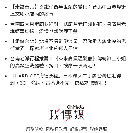
【走讀台北】歹鐵仔街半世紀的變化：台北中山赤峰街
上文創小店內的故事
台南四大月老廟要拜對：武廟月老打爛桃花、闊嘴月老
說媒牽姻緣，愛情也該對症下藥
【走讀台北】北投不只能泡溫泉！帶你走入舊北投的老
街巷弄，探索老台北的迷人風情
台南老派行程推薦：《東來高級理髮廳》傳統紳士小姐
的高級坐洗體驗、掏耳、按摩一次滿足！
「HARD OFF海德沃福」日本最大二手店台灣也逛得
到，3C、名牌、古著逛不完，快點來挖寶吧！
服務條款
隱私權政策
評鑑規範
聯絡客服