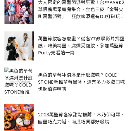
大人限定的萬聖節派對狂歡！台中PARK2
草悟廣場眾魔鬼集合、金色三麥「金聲尖
叫萬聖派對」，狂飲啤酒還有DJ打碟玩到
翻
萬聖節妝容怎麼畫？從各YT教學影片找靈
感，唯美精靈、腐爛受傷妝，參加萬聖節
Party先看這一篇
黑色的草莓冰淇淋是什麼滋味？COLD
STONE新推草莓黑冰，還有多力多滋口味
也超值得嚐嚐
2023萬聖節各家甜點推薦！木乃伊可頌、
幽靈巧克力塔、南瓜巧貝都好吸睛