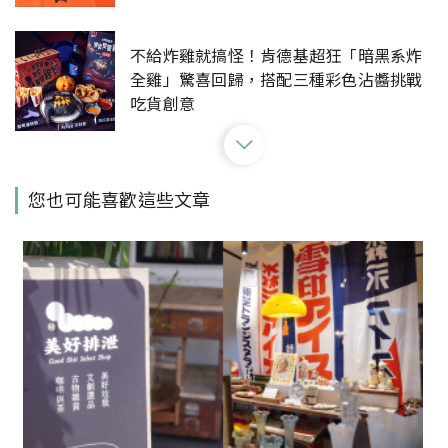
不給炸雞就搞怪！肯德基超狂「暗黑系炸
全雞」驚喜回歸，搭配三種彩色沾醬挑戰
吃貨創意
桃園華泰名品城變身萬聖節搞怪小鎮！各
您也可能喜歡這些文章
種骷髏人搞怪姿勢與神祕古墓等你拍
2023全台萬聖節活動盤點：麗寶樂園、晶
華酒店、華泰名品城、六福村等精彩盛事
總整理
黑色霜淇淋超級酷！7-11萬聖節推黑色牛