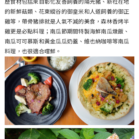
歷食材包括來自彰化友善飼養的陽光豬、新社在地
的新鮮菇類、花東縱谷的御皇米和人道飼養的御正
雞等，帶骨豬排就是人氣不減的美食，森林香烤半
雞更是必點料理；南瓜節期間特製海鮮南瓜燉飯、
南瓜可可慕斯和黃金瓜瓜奶蓋、維也納咖啡等南瓜
料理，也很適合嚐鮮。