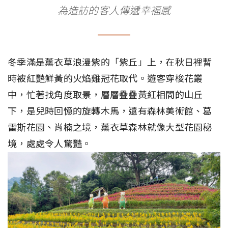
為造訪的客人傳遞幸福感
冬季滿是薰衣草浪漫紫的「紫丘」上，在秋日裡暫
時被紅豔鮮黃的火焰雞冠花取代。遊客穿梭花叢
中，忙著找角度取景，層層疊疊黃紅相間的山丘
下，是兒時回憶的旋轉木馬，還有森林美術館、葛
雷斯花園、肖楠之境，薰衣草森林就像大型花園秘
境，處處令人驚豔。