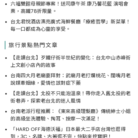
六福雙館母親節專案！送司康午茶 康乃馨花籃 演唱會
票，高鐵78折限量。
台北君悅酒店漂亮廣式海鮮餐廳「療癒哲學」新菜單！
每一口都成為心靈的享受。
旅行景點熱門文章
【走讀台北】歹鐵仔街半世紀的變化：台北中山赤峰街
上文創小店內的故事
台南四大月老廟要拜對：武廟月老打爛桃花、闊嘴月老
說媒牽姻緣，愛情也該對症下藥
【走讀台北】北投不只能泡溫泉！帶你走入舊北投的老
街巷弄，探索老台北的迷人風情
台南老派行程推薦：《東來高級理髮廳》傳統紳士小姐
的高級坐洗體驗、掏耳、按摩一次滿足！
「HARD OFF海德沃福」日本最大二手店台灣也逛得
到，3C、名牌、古著逛不完，快點來挖寶吧！