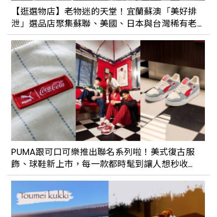
奶糖霜淇淋，熱壓吐司也同步推出新口味
【逛選物店】老物迷的天堂！宜蘭蘇澳「美好排
泄」選品店聚集蘇聯、美國、日本與台灣稀有老
件
萬聖節就是要聚餐兼搞怪！全台7家萬聖節
特色餐點餐廳整理
萬聖節最不能錯過的電影！改編恐怖電玩
遊戲《佛萊迪餐館之五夜驚魂》，讓你又
愛又怕
PUMA跟可口可樂推出聯名系列啦！美式復古服
飾、球鞋新上市，每一款都時髦到讓人想秒收
2023「心中山」萬聖節市集週末登場！集
藏！
結50間攤位推限定暗黑餐點、萬聖佈置陪
你一起嗨過節