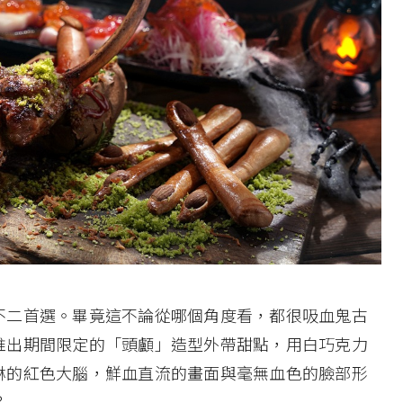
不二首選。畢竟這不論從哪個角度看，都很吸血鬼古
推出期間限定的「頭顱」造型外帶甜點，用白巧克力
淋的紅色大腦，鮮血直流的畫面與毫無血色的臉部形
？