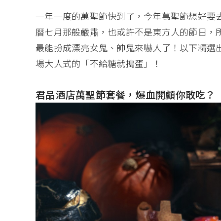
一年一度的萬聖節快到了，今年萬聖節想好要去
曆七月那般嚴肅，也或許不是東方人的節日，
最能扮成漂亮女鬼、帥鬼來嚇人了！以下精選
場大人式的「不給糖就搗蛋」！
君品酒店萬聖節套餐，爆血開顱你敢吃？