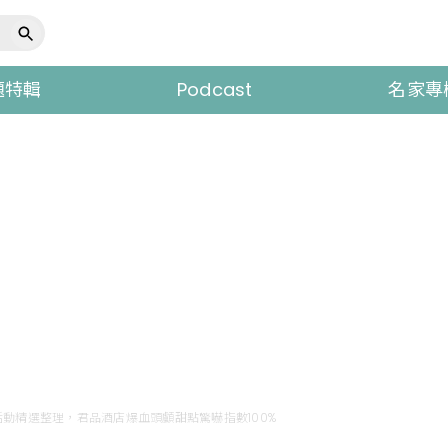
題特輯
Podcast
名家專
動精選整理，君品酒店爆血頭顱甜點驚嚇指數100%