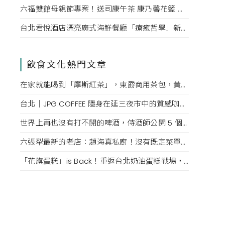
六福雙館母親節專案！送司康午茶 康乃馨花籃 演唱會票，高鐵78折限量。
台北君悅酒店漂亮廣式海鮮餐廳「療癒哲學」新菜單！每一口都成為心靈的享受。
飲食文化熱門文章
在家就能喝到「摩斯紅茶」，東爵商用茶包，黃金比例煮法，還原度百分百！
台北｜JPG.COFFEE 隱身在延三夜市中的質感咖啡店，絕美傢俱、必點鮮奶油拿鐵、可頌鬆餅
世界上再也沒有打不開的啤酒，侍酒師公開 5 個沒有開瓶器也能隨時開喝的技巧
六張犁最新的老店：趙海真私廚！沒有既定菜單，如同眷村媽媽的隨興，收到預訂發想最合適的眷村菜
「花旗蛋糕」is Back！重返台北奶油蛋糕戰場，掀起老台北人的回憶