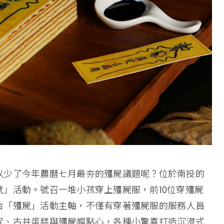
以少了今年農曆七月最夯的殭屍議題呢？位於南投的
」活動。號召一堆小孩穿上殭屍服，前10位穿殭屍
合「殭屍」活動主軸，不僅有穿著殭屍服的服務人員
咒、古井蛋糕與殭屍帽點心，各種小驚喜打造沉浸式