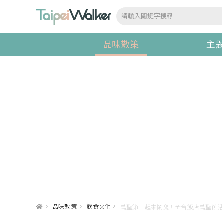
品味散策
主
>
品味散策
>
飲食文化
>
萬聖節一起來鬧鬼！全台飯店萬聖節活