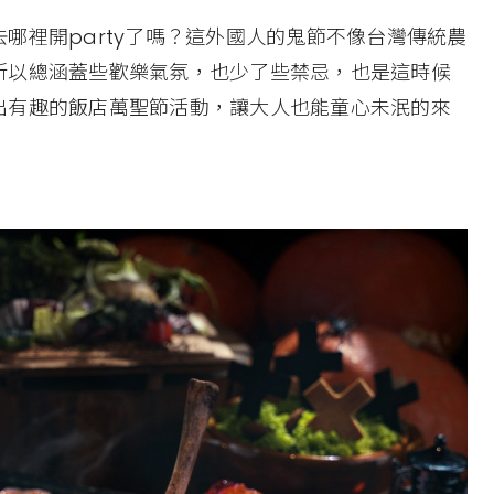
哪裡開party了嗎？這外國人的鬼節不像台灣傳統農
所以總涵蓋些歡樂氣氛，也少了些禁忌，也是這時候
出有趣的飯店萬聖節活動，讓大人也能童心未泯的來