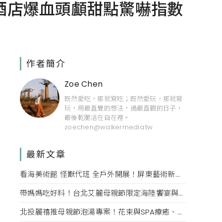
酒店爆血頭顱甜點驚嚇指數
作者簡介
Zoe Chen
既然愛吃，那就寫吃；既然愛玩，那就寫
玩，用最直覺的想法，過最直觀的日子，
最後乾脆活在自在裡。
zoechen@walkermedia.tw
最新文章
看海美術館 怪獸代班 全戶外開展！屏東藝術新亮點 網美必拍。
帶媽媽吃好料！台北艾麗母親節限定海陸饗宴與住房專案一次收藏。
北投麗禧推母親節泡湯專案！花束與SPA療癒、甜點同步登場