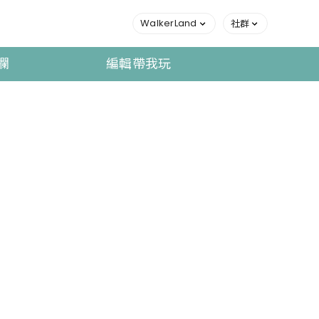
WalkerLand
社群
欄
編輯帶我玩