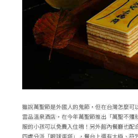
雖說萬聖節是外國人的鬼節，但在台灣怎麼可
雲品溫泉酒店，在今年萬聖節推出「萬聖不殭就
服的小孩可以免費入住唷！另外館內餐廳也配
四處分派「眼球蛋塔」，餐台上還有太極、符