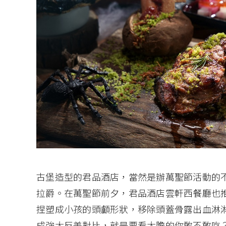
古堡造型的君品酒店，當然是辦萬聖節活動的
拉爵。在萬聖節前夕，君品酒店雲軒西餐廳也
捏塑成小孩的頭顱形狀，移除頭蓋骨露出血淋
成強大反差對比，就是要看大膽的你敢不敢吃