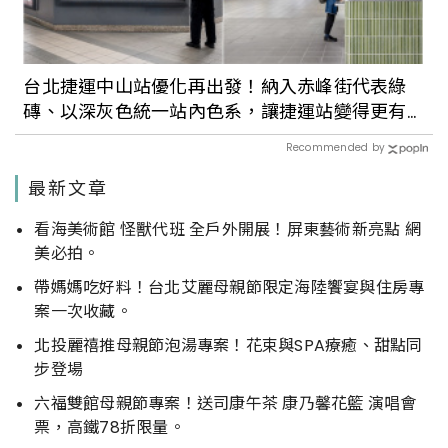
台北捷運中山站優化再出發！納入赤峰街代表綠
磚、以深灰色統一站內色系，讓捷運站變得更有
質感
Recommended by
最新文章
看海美術館 怪獸代班 全戶外開展！屏東藝術新亮點 網
美必拍。
帶媽媽吃好料！台北艾麗母親節限定海陸饗宴與住房專
案一次收藏。
北投麗禧推母親節泡湯專案！花束與SPA療癒、甜點同
步登場
六福雙館母親節專案！送司康午茶 康乃馨花籃 演唱會
票，高鐵78折限量。