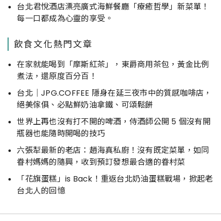
台北君悅酒店漂亮廣式海鮮餐廳「療癒哲學」新菜單！
每一口都成為心靈的享受。
飲食文化熱門文章
在家就能喝到「摩斯紅茶」，東爵商用茶包，黃金比例
煮法，還原度百分百！
台北｜JPG.COFFEE 隱身在延三夜市中的質感咖啡店，
絕美傢俱、必點鮮奶油拿鐵、可頌鬆餅
世界上再也沒有打不開的啤酒，侍酒師公開 5 個沒有開
瓶器也能隨時開喝的技巧
六張犁最新的老店：趙海真私廚！沒有既定菜單，如同
眷村媽媽的隨興，收到預訂發想最合適的眷村菜
「花旗蛋糕」is Back！重返台北奶油蛋糕戰場，掀起老
台北人的回憶