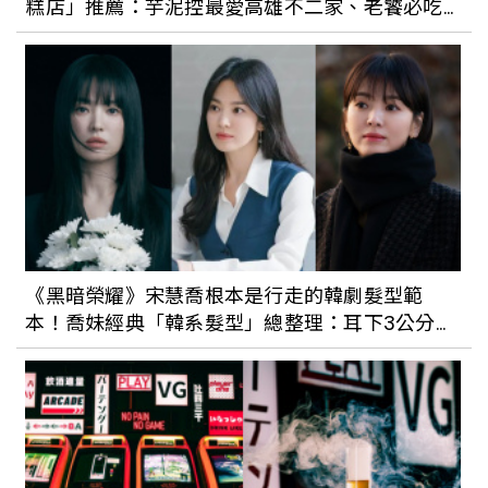
糕店」推薦：芋泥控最愛高雄不二家、老饕必吃
百樂冰淇淋蛋糕
姊妹約會限定！寒舍艾美酒店攜手
「TERRA土然」推巧克力甜點，還有超酷
氮氣冰巧克力讓你嚐鮮一波
「花旗蛋糕」is Back！重返台北奶油蛋糕
戰場，掀起老台北人的回憶
《黑暗榮耀》宋慧喬根本是行走的韓劇髮型範
本！喬妹經典「韓系髮型」總整理：耳下3公分鮑
老台北人生日蛋糕都吃哪家？台北「老字
伯頭、波浪捲髮全都好美
號蛋糕店」總整理！紅葉黑森林超經典、
美心咖啡蛋糕甜而不膩