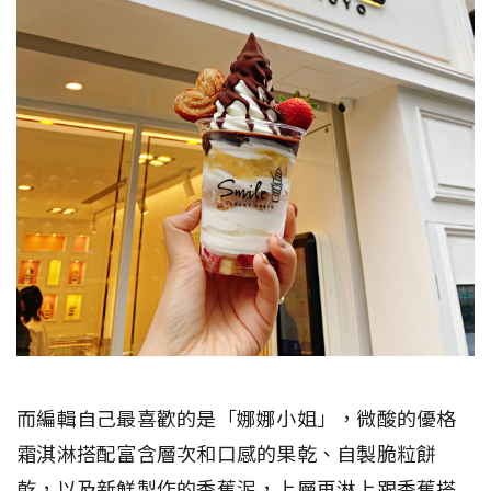
而編輯自己最喜歡的是「娜娜小姐」，微酸的優格
霜淇淋搭配富含層次和口感的果乾、自製脆粒餅
乾，以及新鮮製作的香蕉泥，上層再淋上跟香蕉搭