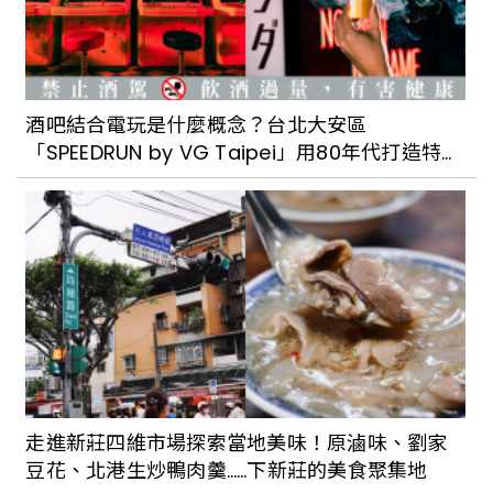
酒吧結合電玩是什麼概念？台北大安區
「SPEEDRUN by VG Taipei」用80年代打造特色
電玩主題酒吧
走進新莊四維市場探索當地美味！原滷味、劉家
豆花、北港生炒鴨肉羹……下新莊的美食聚集地