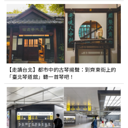
【走讀台北】都市中的古琴揚聲：到齊東街上的
「臺北琴道舘」聽一首琴吧！