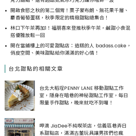
克力甜點，還有超酷氮氣冰巧克力讓你嚐鮮一波
開啟食慾之秋的第二個胃！栗子蒙布朗、無花果千層、
麝香葡萄蛋糕，秋季限定的精緻甜點總集合！
林口下午茶再加1！福朋喜來登推秋季午茶，鹹甜小食混
搭優雅放鬆一回
開在當鋪樓上的可愛甜點店：造糕的人 badass.cake，
俏皮空間、美味甜點給你滿滿的好心情！
台北甜點的相關文章
台北大稻埕PENNY LANE 移動甜點工作
室，隱身在暗巷的神秘甜點工作室，每日
限量手作甜點，晚來就吃不到囉！
呷滴 JiaDee不純喫茶店，信義區巷弄日
系甜點店，滿滿古董玩具讓男孩們也瘋