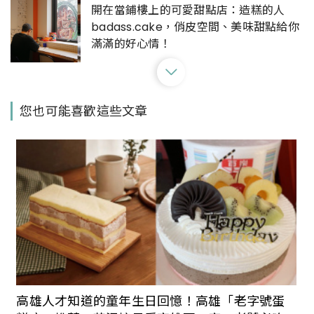
開在當鋪樓上的可愛甜點店：造糕的人
badass.cake，俏皮空間、美味甜點給你
滿滿的好心情！
2022秋季「飯店下午茶」精選：台北君悅
您也可能喜歡這些文章
哈利波特金探子蛋糕、寒舍艾美酸甜爽口
芒果費南雪，跟姊妹來場午後小約會吧！
開啟食慾之秋的第二個胃！栗子蒙布朗、
無花果千層、麝香葡萄蛋糕，秋季限定的
精緻甜點總集合！
在法式甜品裡放入秋天的滋味！法朋烘焙
主廚李依錫談食慾之秋：「我想提供讓人
高雄人才知道的童年生日回憶！高雄「老字號蛋
有『被照顧』感覺的甜點。」