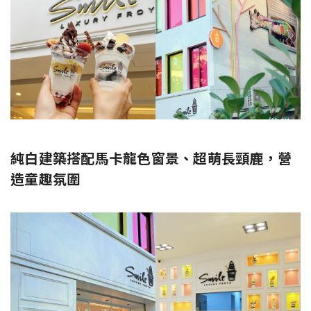
純白建築搭配馬卡龍色窗景、超萌長頸鹿，營
造童趣氛圍