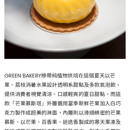
GREEN BAKERY綠帶純植物烘焙在這個夏天以芒
果、荔枝消暑水果設計透明系甜點及多款氣泡飲，
提供消費者視覺清涼、口感輕爽的夏日甜點，而這
款「芒果慕斯塔」外層選用當季新鮮芒果加入白巧
克力製作成超美的淋面，內層則以滑順綿密的芒果
慕斯、以芒果、百香果、迷迭香製成的寒天果凍及