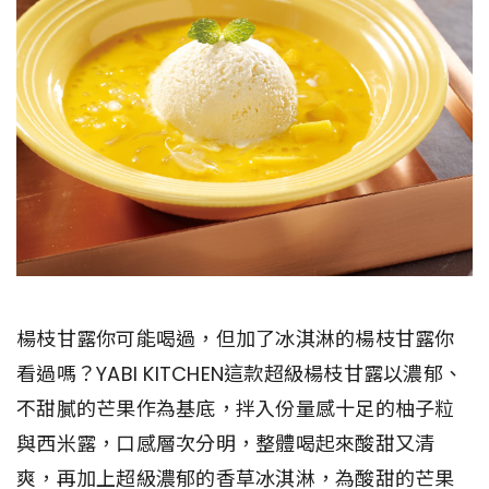
楊枝甘露你可能喝過，但加了冰淇淋的楊枝甘露你
看過嗎？YABI KITCHEN這款超級楊枝甘露以濃郁、
不甜膩的芒果作為基底，拌入份量感十足的柚子粒
與西米露，口感層次分明，整體喝起來酸甜又清
爽，再加上超級濃郁的香草冰淇淋，為酸甜的芒果