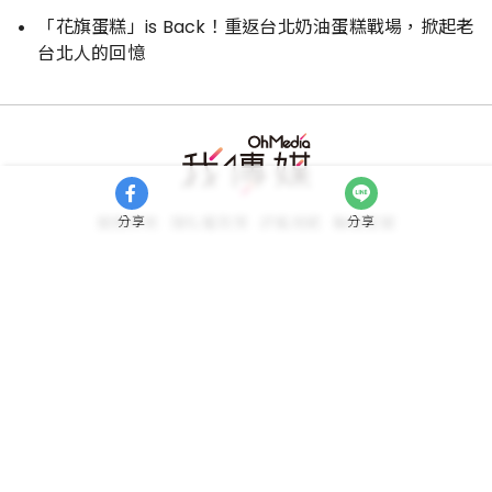
「花旗蛋糕」is Back！重返台北奶油蛋糕戰場，掀起老
台北人的回憶
分享
分享
服務條款
隱私權政策
評鑑規範
聯絡客服
廣告刊登服務專線:
(02)2377-8068
轉分機 6554
我傳媒科技股份有限公司 OHMEDIA CO.,LTD.
統編：82884789
FOLLOW US
WalkerLand
TaipeiWalker
JapanWalker