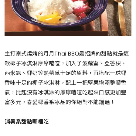
主打泰式燒烤的月月Thai BBQ最招牌的甜點就是這
款椰子冰淇淋摩摩喳喳，加入了波蘿蜜、亞答枳、
西米露、椰奶等熱帶感十足的原料，再搭配一球椰
香味十足的椰子冰淇淋，配上一把堅果增添整體香
氣，比起沒有冰淇淋的摩摩喳喳吃起來口感更加豐
富多元，喜愛椰香系冰品的你絕對不能錯過！
消暑系甜點哪裡吃