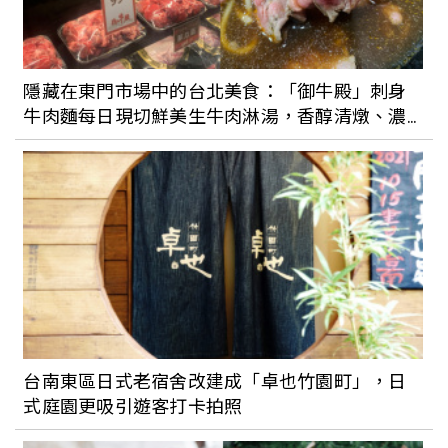
姊妹約會限定！寒舍艾美酒店攜手
「TERRA土然」推巧克力甜點，還有超酷
隱藏在東門市場中的台北美食：「御牛殿」刺身
氮氣冰巧克力讓你嚐鮮一波
牛肉麵每日現切鮮美生牛肉淋湯，香醇清燉、濃
郁紅燒湯底各有千秋！
香港精品級甜點店插旗中山商圈！Smile
Froyo除水果優格霜淇淋，還有超Q長頸
鹿讓你跟姊妹拍美照
「花旗蛋糕」is Back！重返台北奶油蛋糕
戰場，掀起老台北人的回憶
台南東區日式老宿舍改建成「卓也竹園町」，日
式庭園更吸引遊客打卡拍照
老台北人生日蛋糕都吃哪家？台北「老字
號蛋糕店」總整理！紅葉黑森林超經典、