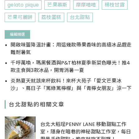
gelato pique
芒果慕斯
摩摩喳喳
楊枝甘露
芒果可麗餅
荔枝蛋糕
台北甜點
編輯精選
開啟味蕾降溫計畫：用這幾款帶果香味的高級冰品趕走
難耐暑氣
千呼萬喚，瑪黑餐酒與P&T柏林夏季新菜色曝光！推4
款主食與3款冰品，開胃消暑一夏
炎熱夏天就該來杯飲料！來杯大苑子「愛文芒果冰
沙」、蔦日子「篤綠篤檸檬」與「青檸女朋友」涼一下
台北甜點的相關文章
台北大稻埕PENNY LANE 移動甜點工作
室，隱身在暗巷的神秘甜點工作室，每日