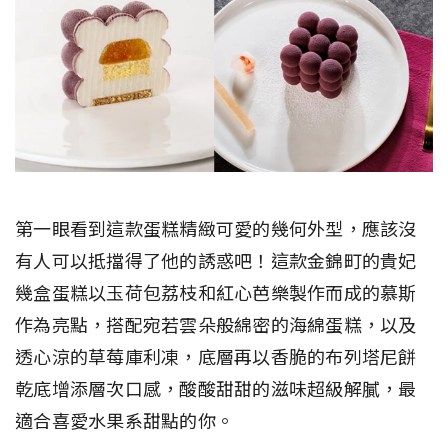
第一眼看到這款蛋糕精緻可愛的幾何外型，應該沒
有人可以抵擋得了他的誘惑吧！這款金錦町的貴妃
幾盒蛋糕以玉荷包荔枝和紅心芭樂製作而成的慕斯
作為亮點，搭配宛若雲朵般綿密的海綿蛋糕，以及
透心涼的草莓庫利凍，底層再以香脆的布列塔尼餅
乾底增添層次口感，酸酸甜甜的滋味超級解膩，最
適合喜愛水果系甜點的你。