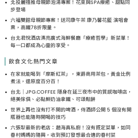
北投麗禧推母親節泡湯專案！花束與SPA療癒、甜點同
步登場
六福雙館母親節專案！送司康午茶 康乃馨花籃 演唱會
票，高鐵78折限量。
台北君悅酒店漂亮廣式海鮮餐廳「療癒哲學」新菜單！
每一口都成為心靈的享受。
飲食文化熱門文章
在家就能喝到「摩斯紅茶」，東爵商用茶包，黃金比例
煮法，還原度百分百！
台北｜JPG.COFFEE 隱身在延三夜市中的質感咖啡店，
絕美傢俱、必點鮮奶油拿鐵、可頌鬆餅
世界上再也沒有打不開的啤酒，侍酒師公開 5 個沒有開
瓶器也能隨時開喝的技巧
六張犁最新的老店：趙海真私廚！沒有既定菜單，如同
眷村媽媽的隨興，收到預訂發想最合適的眷村菜