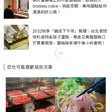
開在當鋪樓上的可愛甜點店：造糕的人
badass.cake，俏皮空間、美味甜點給你
滿滿的好心情！
2022秋季「飯店下午茶」精選：台北君悅
哈利波特金探子蛋糕、寒舍艾美酸甜爽口
芒果費南雪，跟姊妹來場午後小約會吧！
開啟食慾之秋的第二個胃！栗子蒙布朗、
您也可能喜歡這些文章
無花果千層、麝香葡萄蛋糕，秋季限定的
精緻甜點總集合！
在法式甜品裡放入秋天的滋味！法朋烘焙
主廚李依錫談食慾之秋：「我想提供讓人
有『被照顧』感覺的甜點。」