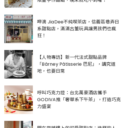
限量手作甜點，晚來就吃不到囉！
呷滴 JiaDee不純喫茶店，信義區巷弄日
系甜點店，滿滿古董玩具讓男孩們也瘋
狂！
【人物專訪】新一代法式甜點品牌
「Bârney Pâtisserie 巴尼」，講究道
地，也要日常
呼叫巧克力控：台北萬豪酒店攜手
GODIVA推「奢華系下午茶」，打造巧克
力盛宴