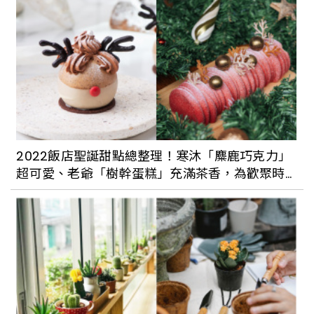
美心咖啡蛋糕甜而不膩
2022飯店聖誕甜點總整理！寒沐「麋鹿巧克力」
超可愛、老爺「樹幹蛋糕」充滿茶香，為歡聚時
光增加奢華儀式感