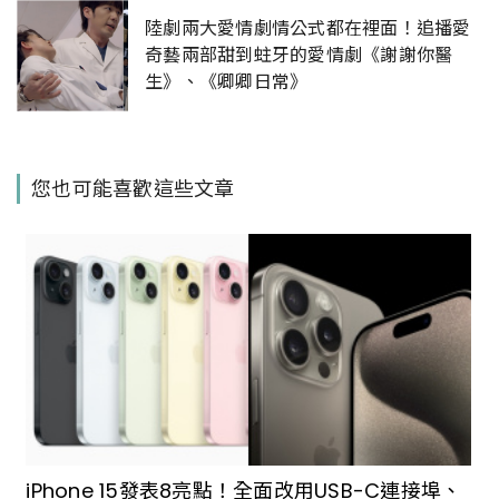
陸劇兩大愛情劇情公式都在裡面！追播愛
奇藝兩部甜到蛀牙的愛情劇《謝謝你醫
生》、《卿卿日常》
您也可能喜歡這些文章
iPhone 15發表8亮點！全面改用USB-C連接埠、