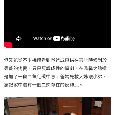
但又能從不少橋段看到爸爸成東鎰在某些時候對於
德善的疼愛，只是反轉成性的編劇，在溫馨之餘還
是加了一段二氧化碳中毒，爸媽先救大姊跟小弟，
忘記家中還有一個二姊存在的反轉……。