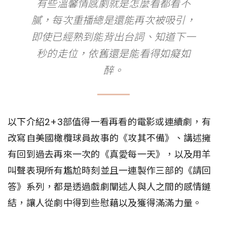
有些溫馨情感劇就是怎麼看都看不
膩，每次重播總是還能再次被吸引，
即使已經熟到能背出台詞、知道下一
秒的走位，依舊還是能看得如癡如
醉。
以下介紹2+3部值得一看再看的電影或連續劇，有
改寫自美國橄欖球員故事的《攻其不備》、講述擁
有回到過去再來一次的《真愛每一天》，以及用羊
叫聲表現所有尷尬時刻並且一連製作三部的《請回
答》系列，都是透過戲劇闡述人與人之間的感情鏈
結，讓人從劇中得到些慰藉以及獲得滿滿力量。