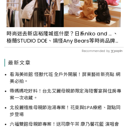
時尚迷去新店裕隆城逛什麼？日系niko and ... 、
極簡STUDIO DOE、搞怪Any Bears等時尚品牌推
薦
Recommended by
最新文章
看海美術館 怪獸代班 全戶外開展！屏東藝術新亮點 網
美必拍。
帶媽媽吃好料！台北艾麗母親節限定海陸饗宴與住房專
案一次收藏。
北投麗禧推母親節泡湯專案！花束與SPA療癒、甜點同
步登場
六福雙館母親節專案！送司康午茶 康乃馨花籃 演唱會