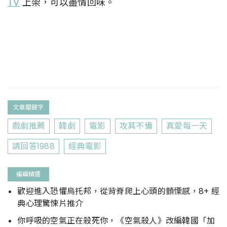
TV
上架，可以盡情回味。
文章關鍵字
戲劇推薦
韓劇
電影
攻其不備
真愛每一天
請回答1988
經典電影
編輯精選
歡迎進入恐懼烏托邦，從背脊爬上心頭的顫慄感，8+ 經
典心理驚悚片推介
你呼吸的空氣正在殺死你，《空氣殺人》改編韓國「加