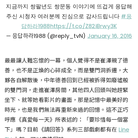
지금까지 쌍팔년도 쌍문동 이야기에 뜨겁게 응답해
주신 시청자 여러분께 진심으로 감사드립니다
#응
답하라1988
https://t.co/Z82iBrwy3K
— 응답하라1988 (@reply_tvN)
January 16, 2016
最最讓人難忘懷的一幕，個人覺得不是崔澤親了德
善，也不是正煥的心碎成全，而是雙門洞拆遷，大
夥各自解散後，中年德善回到已經被拆得如廢墟般
的雙門洞，走進崔澤房間，其他四人回頭叫她趕緊
坐下、就等她看影片的畫面，那是記憶中最美好的
時光，也是我們無法再重新來過的回憶。這不正巧
呼應《真愛每一天》所表述的：「要珍惜每一個當
下」嗎？目前《請回答》系列三部戲劇都有在
Line