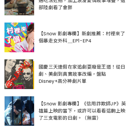
邁吃法近拍，加上浪漫愛情故事堆疊，這
部陸劇看了會胖
【Snow 影劇專欄】新劇推薦：村裡來了
個暴走女外科＿EP1-EP4
國慶三天連假在家追劇耍廢是王道！從日
劇、美劇到真實故事改編，盤點
Disney+高分神劇片單
【Snow 影劇專欄】《信用詐欺師JP》英
雄篇上映的當下，或許可以看看這齣上映
了三支電影的日劇。（無雷）