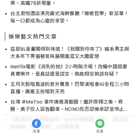
票，高鐵78折限量。
台北君悅酒店漂亮廣式海鮮餐廳「療癒哲學」新菜單！
每一口都成為心靈的享受。
娛樂藝文熱門文章
這部BL漫畫聞得到味道！《我聞到你來了》貓系男主與
犬系年下男循著氣味展開羞澀又大膽愛戀
Netflix電影《消失的她》2小時無冷場！改編中國殺妻
真實案件，是真話還是謊言、孰能相信孰該存疑？
五月天假唱風波的意外驚喜！巴黎演唱會IG全程三小時
直播，廣邀五迷唱到天亮
台灣 #MeToo 事件燒進演藝圈！繼許傑輝之後，宥
勝、黃子佼人設皆翻車，NONO先否認後承認並停止演
藝工作
《航海王》迷們看過來！Netflix開拍真人版、《航海王
劇場版：紅髮歌姬》上架愛奇藝
分享
分享