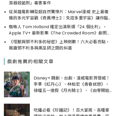
濕器殺菌劑」毒害事件
從英雄電影轉型超自然驚悚片：Marvel漫威 史上最複
雜的多元宇宙觀《奇異博士2：失控多重宇宙》讓你腦
洞大開
蜘蛛人 Tom Holland 確定出演新版「24 個比利」，
Apple TV+ 最新影集《The Crowded Room》劇照曝
光
《怪獸與鄧不利多的秘密》上映倒數！六大必看亮點，
揭露鄧不利多與黑巫師之間的糾葛
戲劇推薦的相關文章
Disney+ 韓劇、台劇、漫威電影齊發威！
李準《紅丹心》、林柏宏《青春弒戀》，
接檔五一連假《月光騎士》、《由零開始
愛上你》
吃播必看《珍饈記》！百大宴席、各種豪