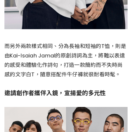
而另外兩款樣式相同、分為長袖和短袖的T恤，則是
由Kai-Isaiah Jamal的原創詩詞為主，將難以表達
的感受和體驗化作詩句，打造一款簡約而不失時尚
感的文字白T，隨意搭配件牛仔褲就很耐看時髦。
邀請創作者攜伴入鏡，宣揚愛的多元性