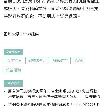
目前COS Love For All系列已經於台北101旗艦店正
式販售，喜愛極簡設計，同時也想透過微小力量支
持彩虹族群的你，不妨到店上試穿選購。
圖片來源：COS提供
文章關鍵字
LGBTQ+
同志驕傲月
極簡時尚
COS
公益活動
編輯精選
慶台灣同志遊行20周年！台北多項LGBTQ+彩虹行動：
松菸展覽、市集、觀光巴士導覽同志熱點，一同迎接10
月的彩虹
首個登上紐約時裝周的平價時尚品牌！COS 2022秋冬