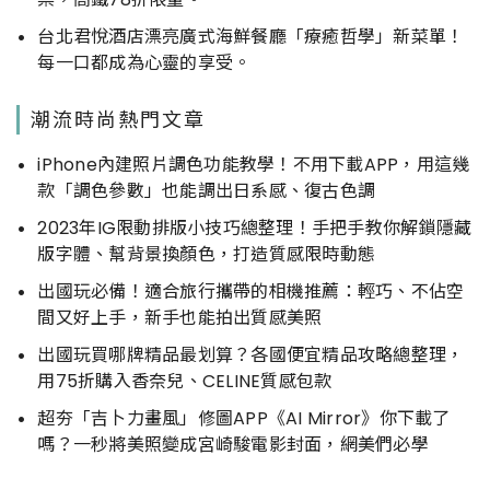
台北君悅酒店漂亮廣式海鮮餐廳「療癒哲學」新菜單！
每一口都成為心靈的享受。
潮流時尚熱門文章
iPhone內建照片調色功能教學！不用下載APP，用這幾
款「調色參數」也能調出日系感、復古色調
2023年IG限動排版小技巧總整理！手把手教你解鎖隱藏
版字體、幫背景換顏色，打造質感限時動態
出國玩必備！適合旅行攜帶的相機推薦：輕巧、不佔空
間又好上手，新手也能拍出質感美照
出國玩買哪牌精品最划算？各國便宜精品攻略總整理，
用75折購入香奈兒、CELINE質感包款
超夯「吉卜力畫風」修圖APP《AI Mirror》你下載了
嗎？一秒將美照變成宮崎駿電影封面，網美們必學