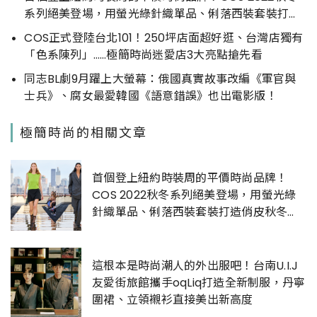
系列絕美登場，用螢光綠針織單品、俐落西裝套裝打造
俏皮秋冬LOOK
COS正式登陸台北101！250坪店面超好逛、台灣店獨有
「色系陳列」……極簡時尚迷愛店3大亮點搶先看
同志BL劇9月躍上大螢幕：俄國真實故事改編《軍官與
士兵》、腐女最愛韓國《語意錯誤》也出電影版！
極簡時尚的相關文章
首個登上紐約時裝周的平價時尚品牌！
COS 2022秋冬系列絕美登場，用螢光綠
針織單品、俐落西裝套裝打造俏皮秋冬
LOOK
這根本是時尚潮人的外出服吧！台南U.I.J
友愛街旅館攜手oqLiq打造全新制服，丹寧
圍裙、立領襯衫直接美出新高度