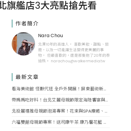
台北旗艦店3大亮點搶先看
作者簡介
Nara Chou
北漂10年的高雄人， 喜歡美妝、甜點、旅
遊，以及一切能讓生活變得更美麗的事
物， 但最喜歡的，還是那隻抱了20年的泰
迪熊。 narachou@walkermedia.tw
最新文章
看海美術館 怪獸代班 全戶外開展！屏東藝術新亮點 網美必拍。
帶媽媽吃好料！台北艾麗母親節限定海陸饗宴與住房專案一次收藏。
北投麗禧推母親節泡湯專案！花束與SPA療癒、甜點同步登場
六福雙館母親節專案！送司康午茶 康乃馨花籃 演唱會票，高鐵78折限量。