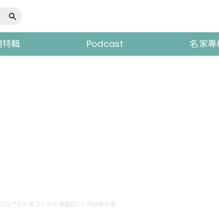
題特輯
Podcast
名家專
HOOD®來台灣了！台北旗艦店3大亮點搶先看