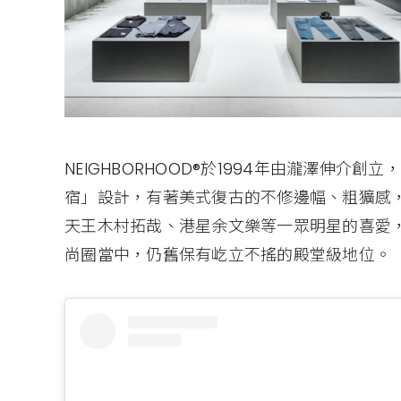
NEIGHBORHOOD®於1994年由瀧澤伸
宿」設計，有著美式復古的不修邊幅、粗獷感
天王木村拓哉、港星余文樂等一眾明星的喜愛，也讓
尚圈當中，仍舊保有屹立不搖的殿堂級地位。