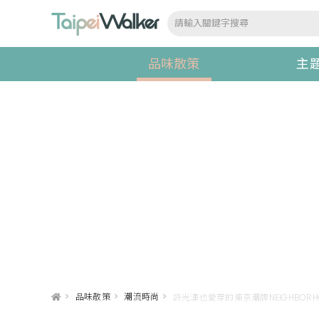
品味散策
主
>
品味散策
>
潮流時尚
>
許光漢也愛穿的東京潮牌NEIGHBOR