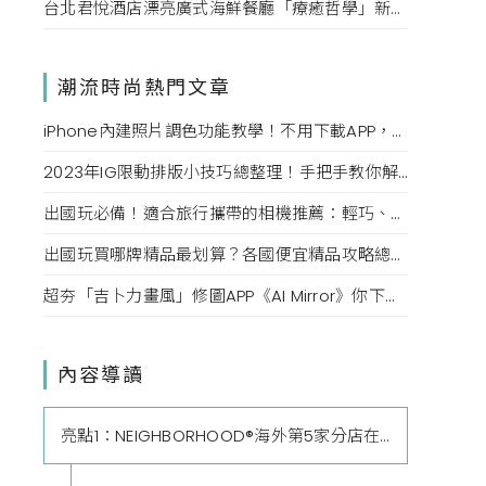
台北君悅酒店漂亮廣式海鮮餐廳「療癒哲學」新菜單！每一口都成為心靈的享受。
潮流時尚熱門文章
iPhone內建照片調色功能教學！不用下載APP，用這幾款「調色參數」也能調出日系感、復古色調
2023年IG限動排版小技巧總整理！手把手教你解鎖隱藏版字體、幫背景換顏色，打造質感限時動態
出國玩必備！適合旅行攜帶的相機推薦：輕巧、不佔空間又好上手，新手也能拍出質感美照
出國玩買哪牌精品最划算？各國便宜精品攻略總整理，用75折購入香奈兒、CELINE質感包款
超夯「吉卜力畫風」修圖APP《AI Mirror》你下載了嗎？一秒將美照變成宮崎駿電影封面，網美們必學
內容導讀
亮點1：NEIGHBORHOOD®海外第5家分店在台灣