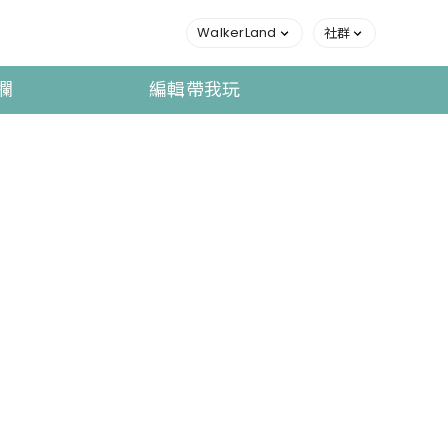
WalkerLand
社群
欄
編輯帶我玩