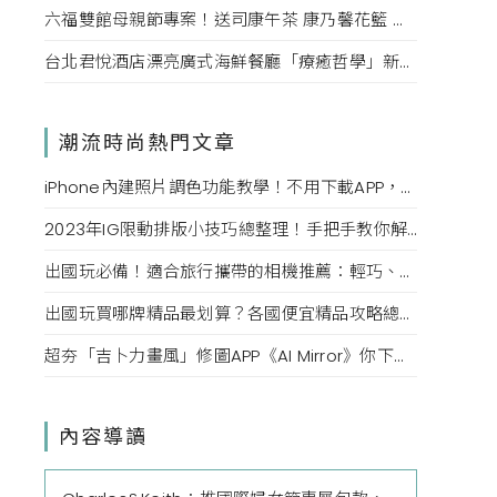
六福雙館母親節專案！送司康午茶 康乃馨花籃 演唱會票，高鐵78折限量。
台北君悅酒店漂亮廣式海鮮餐廳「療癒哲學」新菜單！每一口都成為心靈的享受。
潮流時尚熱門文章
iPhone內建照片調色功能教學！不用下載APP，用這幾款「調色參數」也能調出日系感、復古色調
2023年IG限動排版小技巧總整理！手把手教你解鎖隱藏版字體、幫背景換顏色，打造質感限時動態
出國玩必備！適合旅行攜帶的相機推薦：輕巧、不佔空間又好上手，新手也能拍出質感美照
出國玩買哪牌精品最划算？各國便宜精品攻略總整理，用75折購入香奈兒、CELINE質感包款
超夯「吉卜力畫風」修圖APP《AI Mirror》你下載了嗎？一秒將美照變成宮崎駿電影封面，網美們必學
內容導讀