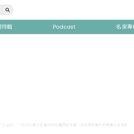
題特輯
Podcast
名家專
「公益包」、PEDRO邀女性藝術家拍攝質感海報，向低調發著光的美麗女性致敬