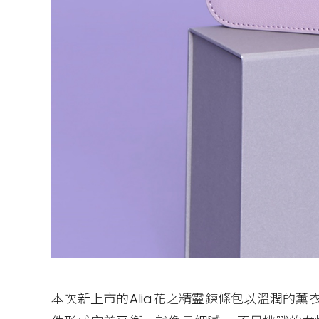
本次新上市的Alia花之精靈鍊條包以溫潤的