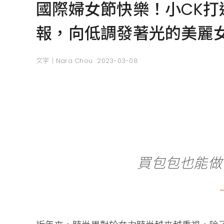
國際婦女節快樂！小CK打
報，向低調發著光的美麗
文字｜Nara Chou
2023-03-08
買包包也能做