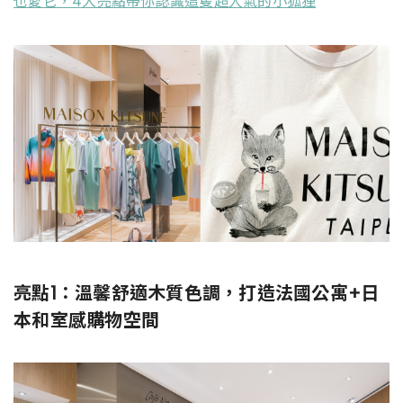
也愛它，4大亮點帶你認識這隻超人氣的小狐狸
亮點1：溫馨舒適木質色調，打造法國公寓+日
本和室感購物空間