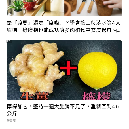
是「渡夏」還是「度嚇」？學會換土與澆水等4大
原則，綠魔指也能成功讓多肉植物平安度過可怕
的夏天！
PR
檸檬加它，堅持一週大肚腩不見了，重新回到45
公斤
新素簡