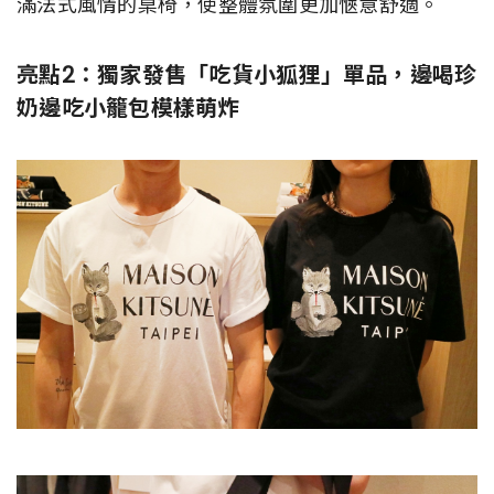
滿法式風情的桌椅，使整體氛圍更加愜意舒適。
亮點2：獨家發售「吃貨小狐狸」單品，邊喝珍
奶邊吃小籠包模樣萌炸