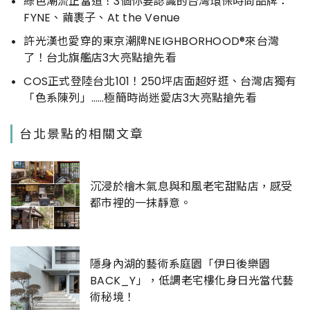
綠色潮流正當道！3個你要認識的台灣環保時尚品牌：
FYNE、繭裹子、At the Venue
許光漢也愛穿的東京潮牌NEIGHBORHOOD®來台灣
了！台北旗艦店3大亮點搶先看
COS正式登陸台北101！250坪店面超好逛、台灣店獨有
「色系陳列」……極簡時尚迷愛店3大亮點搶先看
台北景點的相關文章
沉浸於檜木氣息與和風老宅甜點店，感受
都市裡的一抹靜意。
隱身內湖的藝術系庭園「伊日後樂園
BACK_Y」，低調老宅樓化身日光當代藝
術秘境！