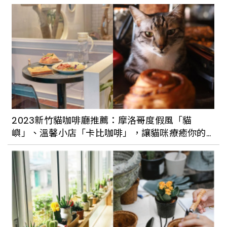
台北西區翻轉讓新流行與舊景色相互結
合，打造全新都市感，輕鬆散步就能走訪7
個西區特色景點美食，城市散步也很有
趣。
台電老屋化身潮電 POP-UP Store 快閃
店！雙好 2byWu&Chen 操刀設計，期間
限定推出人孔蓋銅鑼燒、電子音樂表演
2023新竹貓咖啡廳推薦：摩洛哥度假風「貓
嶼」、溫馨小店「卡比咖啡」，讓貓咪療癒你的
踩在藝術上看見台北的美：水利處「台北
心
蓋水」釋出全新城市彩繪人孔蓋設計成
品，預計9月與市民Say Hi !