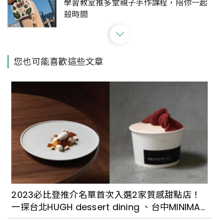
學習教室推多堂親子手作課程，陪你一起
殺時間
超好拍！華山文創園區玻璃屋又有新快閃
您也可能喜歡這些文章
店進駐：滿滿怪奇事務所，有無酒精特調
飲料還有遊戲可以玩
《瑪莉官：時尚革命者》北美館化身搖曳
年代服飾店！120 件服飾、雜誌與配件訴
說「迷你裙之母」瑪莉官的傳奇故事
體驗不一樣的文化生活！台北城南區公園
上演《微酵野餐市集》，6/19深入探索客
2023必比登推介名單首次入選2家質感甜點店！
家特色
一探台北HUGH dessert dining 、台中MINIMAL
的甜蜜魅力