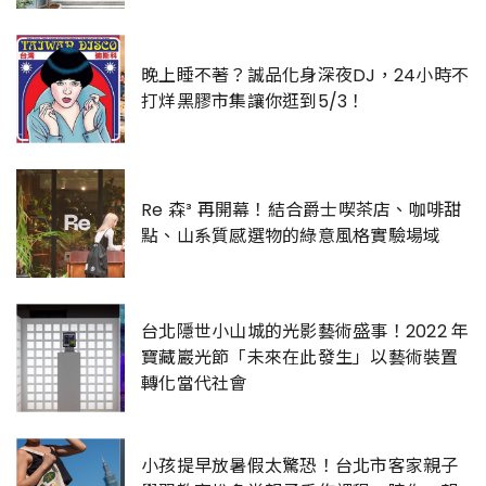
晚上睡不著？誠品化身深夜DJ，24小時不
打烊黑膠市集讓你逛到5/3！
Re 森³ 再開幕！結合爵士喫茶店、咖啡甜
點、山系質感選物的綠意風格實驗場域
台北隱世小山城的光影藝術盛事！2022 年
寶藏巖光節「未來在此發生」以藝術裝置
轉化當代社會
小孩提早放暑假太驚恐！台北市客家親子