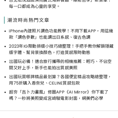
台北君悅酒店漂亮廣式海鮮餐廳「療癒哲學」新菜單！
每一口都成為心靈的享受。
潮流時尚熱門文章
iPhone內建照片調色功能教學！不用下載APP，用這幾
款「調色參數」也能調出日系感、復古色調
2023年IG限動排版小技巧總整理！手把手教你解鎖隱藏
版字體、幫背景換顏色，打造質感限時動態
出國玩必備！適合旅行攜帶的相機推薦：輕巧、不佔空
間又好上手，新手也能拍出質感美照
出國玩買哪牌精品最划算？各國便宜精品攻略總整理，
用75折購入香奈兒、CELINE質感包款
超夯「吉卜力畫風」修圖APP《AI Mirror》你下載了
嗎？一秒將美照變成宮崎駿電影封面，網美們必學