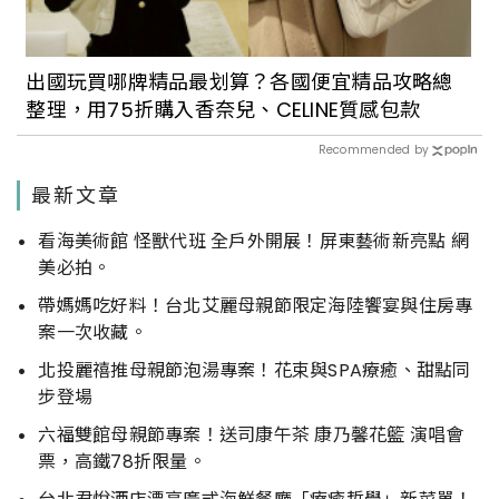
出國玩買哪牌精品最划算？各國便宜精品攻略總
整理，用75折購入香奈兒、CELINE質感包款
Recommended by
最新文章
看海美術館 怪獸代班 全戶外開展！屏東藝術新亮點 網
美必拍。
帶媽媽吃好料！台北艾麗母親節限定海陸饗宴與住房專
案一次收藏。
北投麗禧推母親節泡湯專案！花束與SPA療癒、甜點同
步登場
六福雙館母親節專案！送司康午茶 康乃馨花籃 演唱會
票，高鐵78折限量。