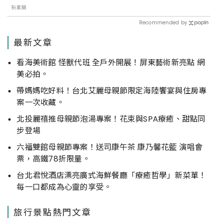
新素簡
Recommended by
最新文章
看海美術館 怪獸代班 全戶外開展！屏東藝術新亮點 網
美必拍。
帶媽媽吃好料！台北艾麗母親節限定海陸饗宴與住房專
案一次收藏。
北投麗禧推母親節泡湯專案！花束與SPA療癒、甜點同
步登場
六福雙館母親節專案！送司康午茶 康乃馨花籃 演唱會
票，高鐵78折限量。
台北君悅酒店漂亮廣式海鮮餐廳「療癒哲學」新菜單！
每一口都成為心靈的享受。
旅行景點熱門文章