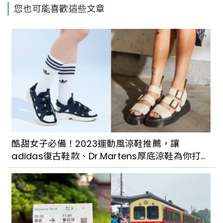
您也可能喜歡這些文章
翻南美館，還有蘇打綠阿福策展主題曲讓
你邊逛邊跟著音樂Chill
光影沉浸式展覽再進化！日本影像團隊推
《NAKED OCEAN IN TAIPEI 光之影海洋
展》，8大亮點特色一次看
還記得他嗎？台北流行音樂中心《張雨生
特展》11/12開展，以太空為題，隨著歌聲
酷甜女子必備！2023運動風涼鞋推薦，讓
重新認識張雨生
adidas復古鞋款、Dr.Martens厚底涼鞋為你打造
夏季個性穿搭
南港國際展覽館茶展、咖啡展、酒展正啟
動！為期四天各大小品牌進駐，咖啡展還
有潮牌燕麥奶