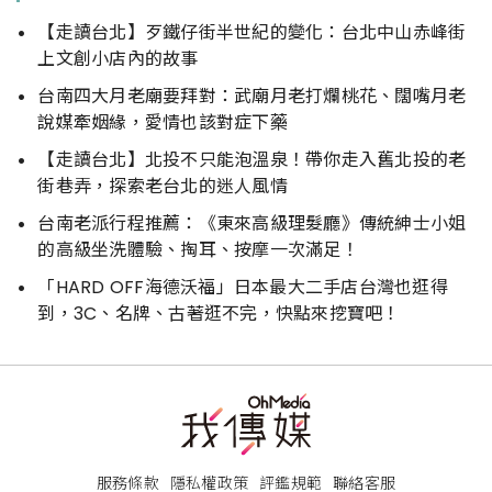
【走讀台北】歹鐵仔街半世紀的變化：台北中山赤峰街
上文創小店內的故事
台南四大月老廟要拜對：武廟月老打爛桃花、闊嘴月老
說媒牽姻緣，愛情也該對症下藥
【走讀台北】北投不只能泡溫泉！帶你走入舊北投的老
街巷弄，探索老台北的迷人風情
台南老派行程推薦：《東來高級理髮廳》傳統紳士小姐
的高級坐洗體驗、掏耳、按摩一次滿足！
「HARD OFF海德沃福」日本最大二手店台灣也逛得
到，3C、名牌、古著逛不完，快點來挖寶吧！
服務條款
隱私權政策
評鑑規範
聯絡客服