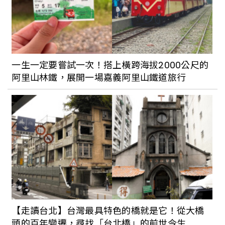
日本百年工藝品牌能作｜NOUSAKU錫禮
展開展！日本酒、甜點菓子、剪紙藝術等
台灣 5 大生活風格職人共同演繹
一生一定要嘗試一次！搭上橫跨海拔2000公尺的
阿里山林鐵，展開一場嘉義阿里山鐵道旅行
在會呼吸的土地上愛上花蓮！「2022花蓮
城市空間藝術節」12/2-4於日出大道上感
受最精彩的50場表演
【走讀台北】台灣最具特色的橋就是它！從大橋
頭的百年變遷，尋找「台北橋」的前世今生