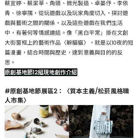
蔡宜婷、蔡潔莘、角頭、微光製造、卓晏伃、李依
青、徐寧孺，從玩遊戲以及玩家角度切入，探討遊
戲與藝術之間的關係，以及這些遊戲在我們生活
中，有著何等情感連結。像「黑白平常」掛在文創
大街窗框上的藝術作品〈躲貓貓〉，就是以10夜的短
篇漫畫，結合時間與歷史，達到意義與目的的反
思。
原創基地節12組現地創作介紹
#原創基地節展區2：〈質本主義/松菸風格職
人市集〉