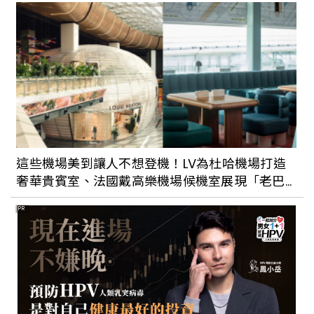
這些機場美到讓人不想登機！LV為杜哈機場打造
奢華貴賓室、法國戴高樂機場候機室展現「老巴
黎」美學
PR