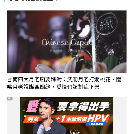
食花草展》
滿滿都是Kpop的韓流歐吧！韓國最夯
《D'FESTA》7月松菸開展，3大展區紀錄
BTS等韓團實錄
誠品24小時書店回來了！座落台北松菸，
6大特色從咖啡廳、書區、黑膠唱片到文具
台南四大月老廟要拜對：武廟月老打爛桃花、闊
一次整理
嘴月老說媒牽姻緣，愛情也該對症下藥
PR
台北松菸隱藏秘境：「不只是圖書館」，
將澡堂煥發成藝文空間