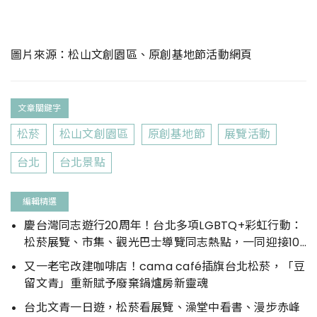
圖片來源：松山文創園區、原創基地節活動網頁
文章關鍵字
松菸
松山文創園區
原創基地節
展覽活動
台北
台北景點
編輯精選
慶台灣同志遊行20周年！台北多項LGBTQ+彩虹行動：
松菸展覽、市集、觀光巴士導覽同志熱點，一同迎接10
月的彩虹
又一老宅改建咖啡店！cama café插旗台北松菸，「豆
留文青」重新賦予廢棄鍋爐房新靈魂
台北文青一日遊，松菸看展覽、澡堂中看書、漫步赤峰