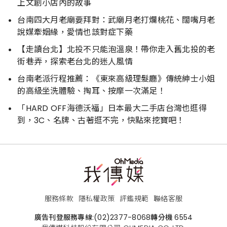
上文創小店內的故事
台南四大月老廟要拜對：武廟月老打爛桃花、闊嘴月老
說媒牽姻緣，愛情也該對症下藥
【走讀台北】北投不只能泡溫泉！帶你走入舊北投的老
街巷弄，探索老台北的迷人風情
台南老派行程推薦：《東來高級理髮廳》傳統紳士小姐
的高級坐洗體驗、掏耳、按摩一次滿足！
「HARD OFF海德沃福」日本最大二手店台灣也逛得
到，3C、名牌、古著逛不完，快點來挖寶吧！
服務條款
隱私權政策
評鑑規範
聯絡客服
廣告刊登服務專線:
(02)2377-8068
轉分機 6554