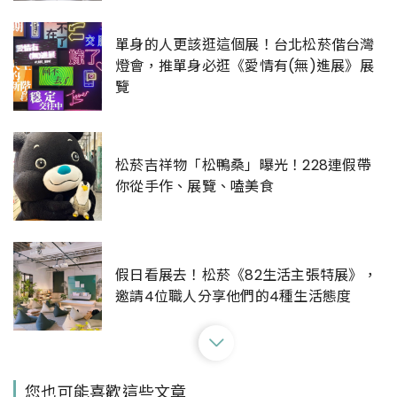
單身的人更該逛這個展！台北松菸偕台灣
燈會，推單身必逛《愛情有(無)進展》展
覽
松菸吉祥物「松鴨桑」曝光！228連假帶
你從手作、展覽、嗑美食
假日看展去！松菸《82生活主張特展》，
邀請4位職人分享他們的4種生活態度
松菸「工作作業廠」化身老宅歐陸餐酒館
您也可能喜歡這些文章
「Island133」！凌宗湧更曾在此主策《可