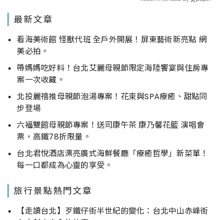
最新文章
看海美術館 怪獸代班 全戶外開展！屏東藝術新亮點 網
美必拍。
帶媽媽吃好料！台北艾麗母親節限定海陸饗宴與住房專
案一次收藏。
北投麗禧推母親節泡湯專案！花束與SPA療癒、甜點同
步登場
六福雙館母親節專案！送司康午茶 康乃馨花籃 演唱會
票，高鐵78折限量。
台北君悅酒店漂亮廣式海鮮餐廳「療癒哲學」新菜單！
每一口都成為心靈的享受。
旅行景點熱門文章
【走讀台北】歹鐵仔街半世紀的變化：台北中山赤峰街