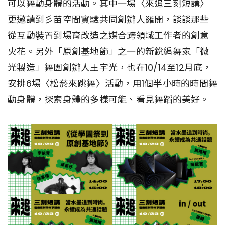
可以舞動身體的活動。其中一場〈來追三刻短講〉
更邀請到彡苗空間實驗共同創辦人羅開，談談那些
從互動裝置到場育改造之媒合跨領域工作者的創意
火花。另外「原創基地節」之一的新銳編舞家「微
光製造」舞團創辦人王宇光，也在10/14至12月底，
安排6場〈松菸來跳舞〉活動，用1個半小時的時間舞
動身體，探索身體的多樣可能、看見舞蹈的美好。