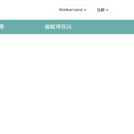
WalkerLand
社群
欄
編輯帶我玩