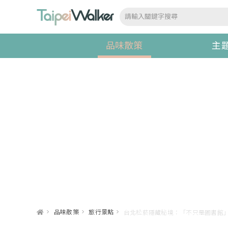
品味散策
主
>
品味散策
>
旅行景點
>
台北松菸隱藏秘境：「不只是圖書館