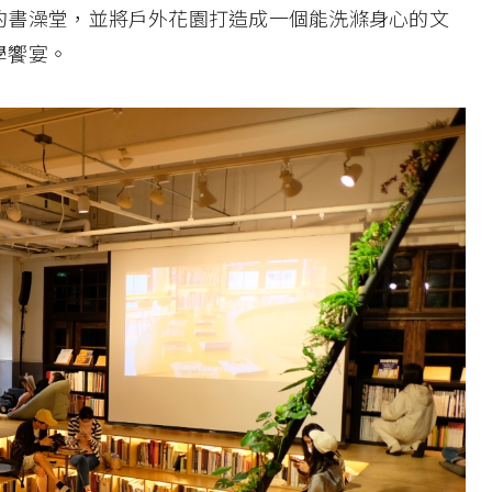
的書澡堂，並將戶外花園打造成一個能洗滌身心的文
學饗宴。