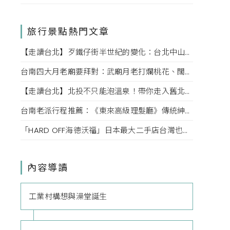
旅行景點熱門文章
【走讀台北】歹鐵仔街半世紀的變化：台北中山赤峰街上文創小店內的故事
台南四大月老廟要拜對：武廟月老打爛桃花、闊嘴月老說媒牽姻緣，愛情也該對症下藥
【走讀台北】北投不只能泡溫泉！帶你走入舊北投的老街巷弄，探索老台北的迷人風情
台南老派行程推薦：《東來高級理髮廳》傳統紳士小姐的高級坐洗體驗、掏耳、按摩一次滿足！
「HARD OFF海德沃福」日本最大二手店台灣也逛得到，3C、名牌、古著逛不完，快點來挖寶吧！
內容導讀
工業村構想與澡堂誕生