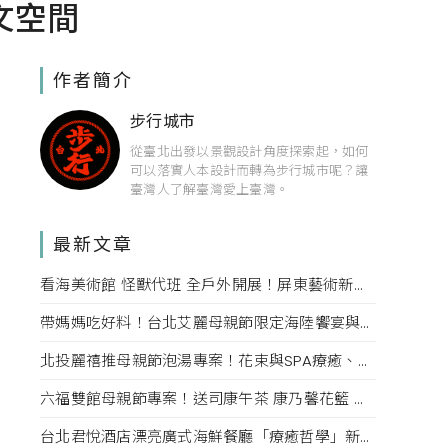
文空間
作者簡介
步行城市
從臺北出發以景觀設計角度探索起，如何
可以落實人本設計而轉為步行城市呢？讓
臺灣人了解臺灣愛上臺灣。
最新文章
看海美術館 怪獸代班 全戶外開展！屏東藝術新亮點 網美必拍。
帶媽媽吃好料！台北艾麗母親節限定海陸饗宴與住房專案一次收藏。
北投麗禧推母親節泡湯專案！花束與SPA療癒、甜點同步登場
六福雙館母親節專案！送司康午茶 康乃馨花籃 演唱會票，高鐵78折限量。
台北君悅酒店漂亮廣式海鮮餐廳「療癒哲學」新菜單！每一口都成為心靈的享受。