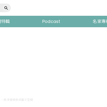
題特輯
Podcast
名家專
」，將澡堂煥發成藝文空間