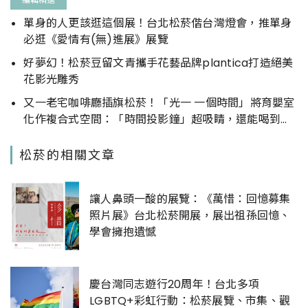
單身的人更該逛這個展！台北松菸偕台灣燈會，推單身
必逛《愛情有(無)進展》展覽
好夢幻！松菸豆留文青攜手花藝品牌plantica打造絕美
花影光雕秀
又一老宅咖啡廳插旗松菸！「光一 一個時間」將育嬰室
化作複合式空間：「時間投影鐘」超吸睛，還能喝到超
懷舊蛋蜜汁
松菸的相關文章
讓人鼻頭一酸的展覽：《萬惜：回憶募集
照片展》台北松菸開展，展出祖孫回憶、
學會擁抱遺憾
慶台灣同志遊行20周年！台北多項
LGBTQ+彩虹行動：松菸展覽、市集、觀