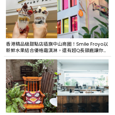
香港精品級甜點店插旗中山商圈！Smile Froyo以
新鮮水果結合優格霜淇淋，還有超Q長頸鹿讓你跟
姊妹拍美照