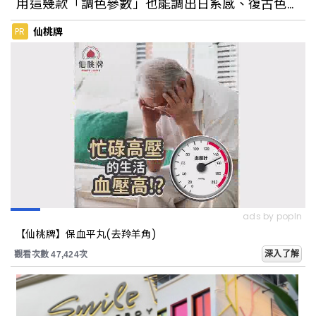
用這幾款「調色參數」也能調出日系感、復古色
調
仙桃牌
PR
台北松菸隱藏秘境：「不只是圖書館」，
將澡堂煥發成藝文空間
ads by popIn
【仙桃牌】保血平丸(去羚羊角)
深入了解
觀看次數 47,424次