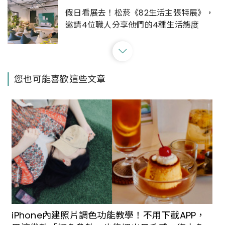
假日看展去！松菸《82生活主張特展》，
邀請4位職人分享他們的4種生活態度
松菸「工作作業廠」化身老宅歐陸餐酒館
您也可能喜歡這些文章
「Island133」！凌宗湧更曾在此主策《可
食花草展》
滿滿都是Kpop的韓流歐吧！韓國最夯
《D'FESTA》7月松菸開展，3大展區紀錄
BTS等韓團實錄
誠品24小時書店回來了！座落台北松菸，
6大特色從咖啡廳、書區、黑膠唱片到文具
iPhone內建照片調色功能教學！不用下載APP，
一次整理