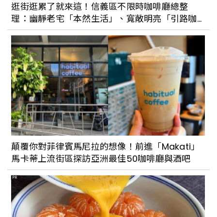
逛街逛累了就來這！信義區不限時咖啡廳總整
理：幽靜老宅「本然生活」、寬敞明亮「引路咖
啡」，享受忙裡偷閒的悠閒時光
顛覆你對菲律賓馬尼拉的想像！前進「Makati」
馬卡蒂上流街區探訪亞洲最佳50咖啡廳與酒吧
PR