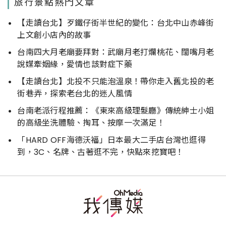
旅行景點熱門文章
【走讀台北】歹鐵仔街半世紀的變化：台北中山赤峰街
上文創小店內的故事
台南四大月老廟要拜對：武廟月老打爛桃花、闊嘴月老
說媒牽姻緣，愛情也該對症下藥
【走讀台北】北投不只能泡溫泉！帶你走入舊北投的老
街巷弄，探索老台北的迷人風情
台南老派行程推薦：《東來高級理髮廳》傳統紳士小姐
的高級坐洗體驗、掏耳、按摩一次滿足！
「HARD OFF海德沃福」日本最大二手店台灣也逛得
到，3C、名牌、古著逛不完，快點來挖寶吧！