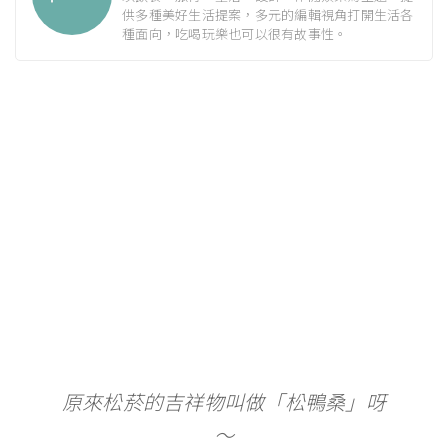
供多種美好生活提案，多元的編輯視角打開生活各
種面向，吃喝玩樂也可以很有故事性。
原來松菸的吉祥物叫做「松鴨桑」呀
～