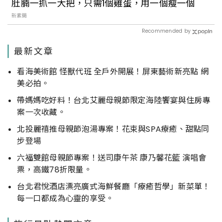
肚腩一抓一大把，只需1個雞蛋，用一個瘦一個
新素簡
Recommended by
最新文章
看海美術館 怪獸代班 全戶外開展！屏東藝術新亮點 網
美必拍。
帶媽媽吃好料！台北艾麗母親節限定海陸饗宴與住房專
案一次收藏。
北投麗禧推母親節泡湯專案！花束與SPA療癒、甜點同
步登場
六福雙館母親節專案！送司康午茶 康乃馨花籃 演唱會
票，高鐵78折限量。
台北君悅酒店漂亮廣式海鮮餐廳「療癒哲學」新菜單！
每一口都成為心靈的享受。