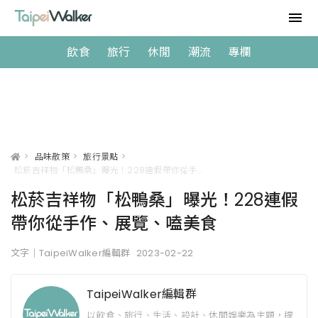
飲食
旅行
休閒
潮流
專欄
>
品味散策
>
旅行景點
>
松菸吉祥物「松鴨桑」曝光！228連假帶你從手作、展覽、嗑美食
松菸吉祥物「松鴨桑」曝光！228連假
帶你從手作、展覽、嗑美食
文字｜TaipeiWalker編輯群
2023-02-22
TaipeiWalker編輯群
以飲食、旅行、生活、設計、休閒娛樂為主題，提